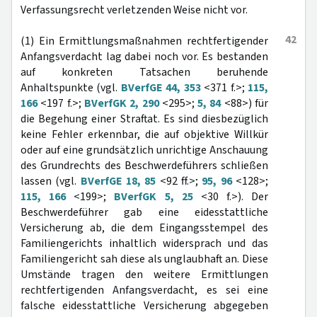
Verfassungsrecht verletzenden Weise nicht vor.
42
(1) Ein Ermittlungsmaßnahmen rechtfertigender
Anfangsverdacht lag dabei noch vor. Es bestanden
auf konkreten Tatsachen beruhende
Anhaltspunkte (vgl.
BVerfGE 44, 353
<371 f.>;
115,
166
<197 f.>;
BVerfGK 2, 290
<295>;
5, 84
<88>) für
die Begehung einer Straftat. Es sind diesbezüglich
keine Fehler erkennbar, die auf objektive Willkür
oder auf eine grundsätzlich unrichtige Anschauung
des Grundrechts des Beschwerdeführers schließen
lassen (vgl.
BVerfGE 18, 85
<92 ff.>;
95, 96
<128>;
115, 166
<199>;
BVerfGK 5, 25
<30 f.>). Der
Beschwerdeführer gab eine eidesstattliche
Versicherung ab, die dem Eingangsstempel des
Familiengerichts inhaltlich widersprach und das
Familiengericht sah diese als unglaubhaft an. Diese
Umstände tragen den weitere Ermittlungen
rechtfertigenden Anfangsverdacht, es sei eine
falsche eidesstattliche Versicherung abgegeben