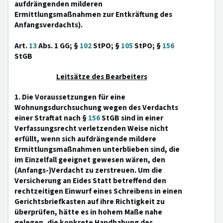
aufdrängenden milderen
Ermittlungsmaßnahmen zur Entkräftung des
Anfangsverdachts).
Art.
13
Abs. 1 GG; §
102
StPO; §
105
StPO; §
156
StGB
Leitsätze des Bearbeiters
1. Die Voraussetzungen für eine
Wohnungsdurchsuchung wegen des Verdachts
einer Straftat nach §
156
StGB sind in einer
Verfassungsrecht verletzenden Weise nicht
erfüllt, wenn sich aufdrängende mildere
Ermittlungsmaßnahmen unterblieben sind, die
im Einzelfall geeignet gewesen wären, den
(Anfangs-)Verdacht zu zerstreuen. Um die
Versicherung an Eides Statt betreffend den
rechtzeitigen Einwurf eines Schreibens in einen
Gerichtsbriefkasten auf ihre Richtigkeit zu
überprüfen, hätte es in hohem Maße nahe
gelegen, die konkrete Handhabung des