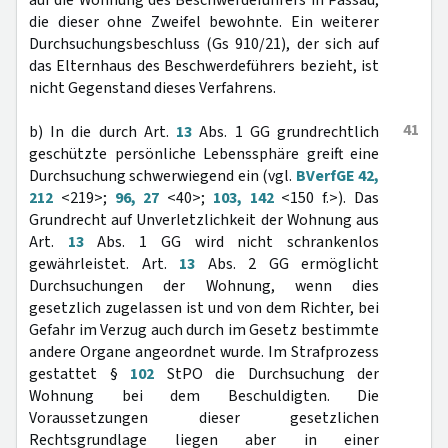
auf die Wohnung des Beschwerdeführers in Passau,
die dieser ohne Zweifel bewohnte. Ein weiterer
Durchsuchungsbeschluss (Gs 910/21), der sich auf
das Elternhaus des Beschwerdeführers bezieht, ist
nicht Gegenstand dieses Verfahrens.
41
b) In die durch Art.
13
Abs. 1 GG grundrechtlich
geschützte persönliche Lebenssphäre greift eine
Durchsuchung schwerwiegend ein (vgl.
BVerfGE 42,
212
<219>;
96, 27
<40>;
103, 142
<150 f.>). Das
Grundrecht auf Unverletzlichkeit der Wohnung aus
Art.
13
Abs. 1 GG wird nicht schrankenlos
gewährleistet. Art.
13
Abs. 2 GG ermöglicht
Durchsuchungen der Wohnung, wenn dies
gesetzlich zugelassen ist und von dem Richter, bei
Gefahr im Verzug auch durch im Gesetz bestimmte
andere Organe angeordnet wurde. Im Strafprozess
gestattet §
102
StPO die Durchsuchung der
Wohnung bei dem Beschuldigten. Die
Voraussetzungen dieser gesetzlichen
Rechtsgrundlage liegen aber in einer