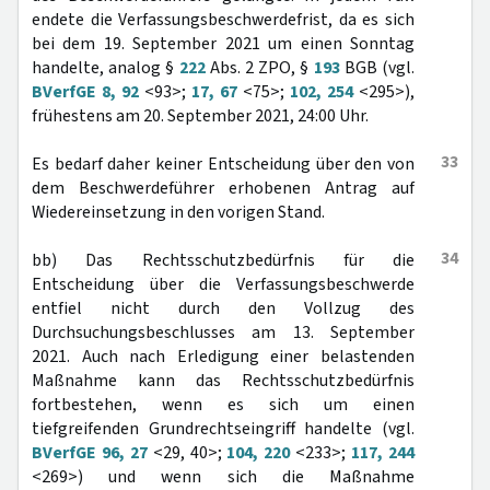
endete die Verfassungsbeschwerdefrist, da es sich
bei dem 19. September 2021 um einen Sonntag
handelte, analog §
222
Abs. 2 ZPO, §
193
BGB (vgl.
BVerfGE 8, 92
<93>;
17, 67
<75>;
102, 254
<295>),
frühestens am 20. September 2021, 24:00 Uhr.
33
Es bedarf daher keiner Entscheidung über den von
dem Beschwerdeführer erhobenen Antrag auf
Wiedereinsetzung in den vorigen Stand.
34
bb) Das Rechtsschutzbedürfnis für die
Entscheidung über die Verfassungsbeschwerde
entfiel nicht durch den Vollzug des
Durchsuchungsbeschlusses am 13. September
2021. Auch nach Erledigung einer belastenden
Maßnahme kann das Rechtsschutzbedürfnis
fortbestehen, wenn es sich um einen
tiefgreifenden Grundrechtseingriff handelte (vgl.
BVerfGE 96, 27
<29, 40>;
104, 220
<233>;
117, 244
<269>) und wenn sich die Maßnahme