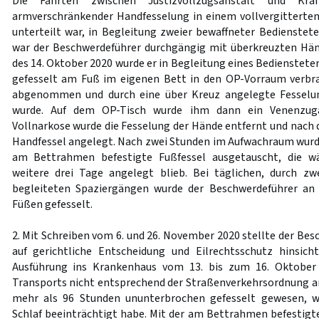
Die Fahrten zwischen Justizvollzugsanstalt und Kra
armverschränkender Handfesselung in einem vollvergitterten
unterteilt war, in Begleitung zweier bewaffneter Bedienstete
war der Beschwerdeführer durchgängig mit überkreuzten Hä
des 14. Oktober 2020 wurde er in Begleitung eines Bedienstet
gefesselt am Fuß im eigenen Bett in den OP-Vorraum verbra
abgenommen und durch eine über Kreuz angelegte Fesselu
wurde. Auf dem OP-Tisch wurde ihm dann ein Venenzug
Vollnarkose wurde die Fesselung der Hände entfernt und nach
Handfessel angelegt. Nach zwei Stunden im Aufwachraum wurde
am Bettrahmen befestigte Fußfessel ausgetauscht, die w
weitere drei Tage angelegt blieb. Bei täglichen, durch zw
begleiteten Spaziergängen wurde der Beschwerdeführer an
Füßen gefesselt.
2. Mit Schreiben vom 6. und 26. November 2020 stellte der Be
auf gerichtliche Entscheidung und Eilrechtsschutz hinsich
Ausführung ins Krankenhaus vom 13. bis zum 16. Oktober 
Transports nicht entsprechend der Straßenverkehrsordnung 
mehr als 96 Stunden ununterbrochen gefesselt gewesen, w
Schlaf beeinträchtigt habe. Mit der am Bettrahmen befestigte