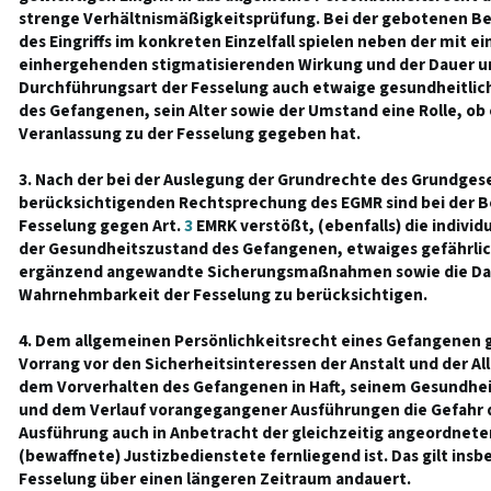
strenge Verhältnismäßigkeitsprüfung. Bei der gebotenen 
des Eingriffs im konkreten Einzelfall spielen neben der mit e
einhergehenden stigmatisierenden Wirkung und der Dauer 
Durchführungsart der Fesselung auch etwaige gesundheitli
des Gefangenen, sein Alter sowie der Umstand eine Rolle, ob 
Veranlassung zu der Fesselung gegeben hat.
3. Nach der bei der Auslegung der Grundrechte des Grundges
berücksichtigenden Rechtsprechung des EGMR sind bei der Be
Fesselung gegen Art.
3
EMRK verstößt, (ebenfalls) die individ
der Gesundheitszustand des Gefangenen, etwaiges gefährlich
ergänzend angewandte Sicherungsmaßnahmen sowie die Dau
Wahrnehmbarkeit der Fesselung zu berücksichtigen.
4. Dem allgemeinen Persönlichkeitsrecht eines Gefangenen 
Vorrang vor den Sicherheitsinteressen der Anstalt und der A
dem Vorverhalten des Gefangenen in Haft, seinem Gesundhei
und dem Verlauf vorangegangener Ausführungen die Gefahr d
Ausführung auch in Anbetracht der gleichzeitig angeordnete
(bewaffnete) Justizbedienstete fernliegend ist. Das gilt ins
Fesselung über einen längeren Zeitraum andauert.