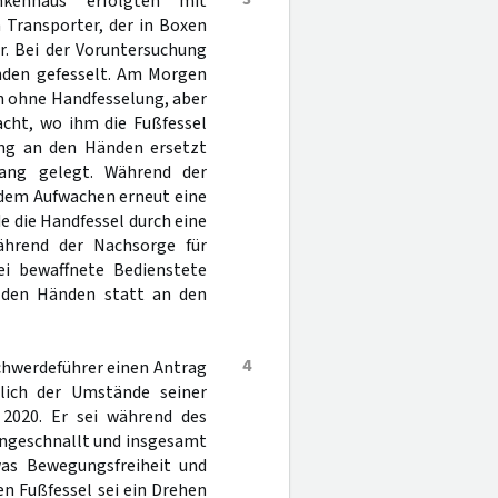
nkenhaus erfolgten mit
 Transporter, der in Boxen
r. Bei der Voruntersuchung
nden gefesselt. Am Morgen
en ohne Handfesselung, aber
cht, wo ihm die Fußfessel
ng an den Händen ersetzt
ang gelegt. Während der
 dem Aufwachen erneut eine
 die Handfessel durch eine
ährend der Nachsorge für
ei bewaffnete Bedienstete
 den Händen statt an den
4
schwerdeführer einen Antrag
tlich der Umstände seiner
2020. Er sei während des
angeschnallt und insgesamt
as Bewegungsfreiheit und
n Fußfessel sei ein Drehen