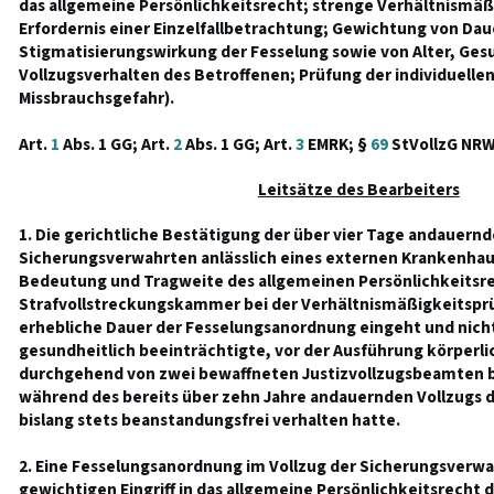
das allgemeine Persönlichkeitsrecht; strenge Verhältnismäß
Erfordernis einer Einzelfallbetrachtung; Gewichtung von Da
Stigmatisierungswirkung der Fesselung sowie von Alter, Ge
Vollzugsverhalten des Betroffenen; Prüfung der individuellen
Missbrauchsgefahr).
Art.
1
Abs. 1 GG; Art.
2
Abs. 1 GG; Art.
3
EMRK; §
69
StVollzG NRW
Leitsätze des Bearbeiters
1. Die gerichtliche Bestätigung der über vier Tage andauern
Sicherungsverwahrten anlässlich eines externen Krankenha
Bedeutung und Tragweite des allgemeinen Persönlichkeitsre
Strafvollstreckungskammer bei der Verhältnismäßigkeitsprü
erhebliche Dauer der Fesselungsanordnung eingeht und nicht
gesundheitlich beeinträchtigte, vor der Ausführung körperl
durchgehend von zwei bewaffneten Justizvollzugsbeamten b
während des bereits über zehn Jahre andauernden Vollzugs
bislang stets beanstandungsfrei verhalten hatte.
2. Eine Fesselungsanordnung im Vollzug der Sicherungsverwa
gewichtigen Eingriff in das allgemeine Persönlichkeitsrecht d