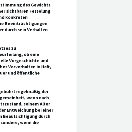
Bestimmung des Gewichts
iner sichtbaren Fesselung
und konkreten
che Beeinträchtigungen
er durch sein Verhalten
etzes zu
urteilung, ob eine
uelle Vorgeschichte und
es Vorverhalten in Haft,
er und öffentliche
gebührt regelmäßig der
llgemeinheit, wenn nach
tszustand, seinem Alter
er Entweichung bei einer
n Beaufsichtigung durch
besondere, wenn die