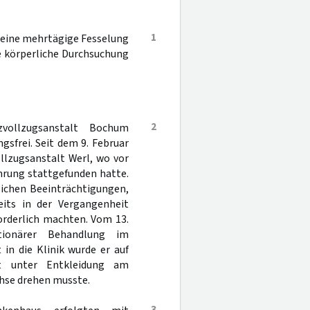
1
 eine mehrtägige Fesselung
e körperliche Durchsuchung
2
vollzugsanstalt Bochum
sfrei. Seit dem 9. Februar
ollzugsanstalt Werl, wo vor
hrung stattgefunden hatte.
lichen Beeinträchtigungen,
eits in der Vergangenheit
orderlich machten. Vom 13.
ionärer Behandlung im
in die Klinik wurde er auf
lt unter Entkleidung am
chse drehen musste.
3