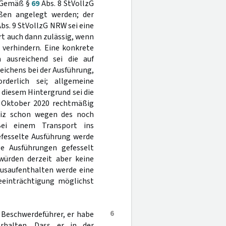
. Gemäß §
69
Abs. 8 StVollzG
ßen angelegt werden; der
bs. 9 StVollzG NRW sei eine
rt auch dann zulässig, wenn
 verhindern. Eine konkrete
h ausreichend sei die auf
ichens bei der Ausführung,
derlich sei; allgemeine
 diesem Hintergrund sei die
. Oktober 2020 rechtmäßig
eiz schon wegen des noch
Bei einem Transport ins
efesselte Ausführung werde
e Ausführungen gefesselt
würden derzeit aber keine
saufenthalten werde eine
eeinträchtigung möglichst
6
r Beschwerdeführer, er habe
rhalten. Dass er in der