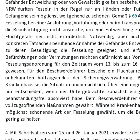
Gefahr der Entweichung oder von Gewalttätigkeiten bestehe
NRW dürften Fesseln in der Regel nur an Händen oder Fü
Gefangene sei möglichst weitgehend zu schonen. Gemäß §
69
A
Fesselung bei einer Ausführung, Vorführung oder beim Transpo
die Beaufsichtigung nicht ausreiche, um eine Entweichung zu
Fluchtgefahr sei nicht erforderlich. Notwendig, aber auc
konkreten Tatsachen beruhende Annahme der Gefahr des Entwe
zu deren Beseitigung die Fesselung geeignet und erfor
Befürchtungen oder Vermutungen reichten dafür nicht aus. Vor
Fesselungsanordnung für den Zeitraum vom 13. bis zum 16
gewesen. Für den Beschwerdeführer bestehe ein Fluchtanr
unbekannten Vollzugsendes der Sicherungsverwahrung. 
Krankenhaus sei die Situation unübersichtlich. Über eine ung
nur entschieden, wenn der Untergebrachte zunächst einig
beanstandungsfrei absolviert habe. Dem Beschwerdeführer 
vollzugsöffnenden Maßnahmen gewährt. Während Krankenhau
möglichst schonende Art der Fesselung gewählt, um die B
gering zu halten.
4. Mit Schriftsätzen vom 25. und 26. Januar 2021 erwiderte de
sich während zehn Jahren in Haft nie ungebührlich ve