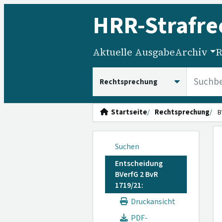
HRR
-Strafre
Aktuelle Ausgabe
Archiv
R
HRRS durchsuchen
Startseite
Rechtsprechung
B
Suchen
Entscheidung
BVerfG 2 BvR
1719/21:
Druckansicht
PDF-