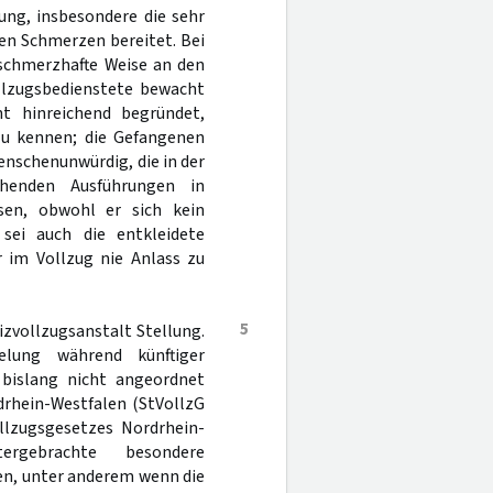
ung, insbesondere die sehr
en Schmerzen bereitet. Bei
 schmerzhafte Weise an den
ollzugsbedienstete bewacht
ht hinreichend begründet,
 zu kennen; die Gefangenen
enschenunwürdig, die in der
henden Ausführungen in
sen, obwohl er sich kein
sei auch die entkleidete
 im Vollzug nie Anlass zu
5
izvollzugsanstalt Stellung.
elung während künftiger
bislang nicht angeordnet
drhein-Westfalen (StVollzG
llzugsgesetzes Nordrhein-
gebrachte besondere
n, unter anderem wenn die