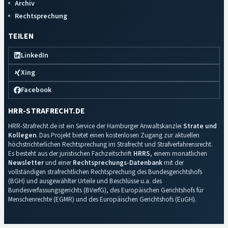
Archiv
Rechtsprechung
TEILEN
LinkedIn
Xing
Facebook
HRR-STRAFRECHT.DE
HRR-Strafrecht.de ist ein Service der Hamburger Anwaltskanzlei
Strate und
Kollegen
. Das Projekt bietet einen kostenlosen Zugang zur aktuellen
höchstrichterlichen Rechtsprechung im Strafrecht und Strafverfahrensrecht.
Es besteht aus der juristischen Fachzeitschrift
HRRS
, einem monatlichen
Newsletter
und einer
Rechtsprechungs-Datenbank
mit der
vollständigen strafrechtlichen Rechtsprechung des Bundesgerichtshofs
(BGH) und ausgewählter Urteile und Beschlüsse u.a. des
Bundesverfassungsgerichts (BVerfG), des Europäischen Gerichtshofs für
Menschenrechte (EGMR) und des Europäischen Gerichtshofs (EuGH).