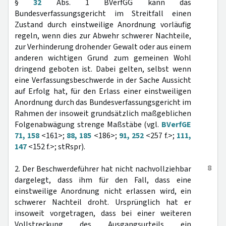
§
32
Abs. 1 BVerfGG kann das
Bundesverfassungsgericht im Streitfall einen
Zustand durch einstweilige Anordnung vorläufig
regeln, wenn dies zur Abwehr schwerer Nachteile,
zur Verhinderung drohender Gewalt oder aus einem
anderen wichtigen Grund zum gemeinen Wohl
dringend geboten ist. Dabei gelten, selbst wenn
eine Verfassungsbeschwerde in der Sache Aussicht
auf Erfolg hat, für den Erlass einer einstweiligen
Anordnung durch das Bundesverfassungsgericht im
Rahmen der insoweit grundsätzlich maßgeblichen
Folgenabwägung strenge Maßstäbe (vgl.
BVerfGE
71, 158
<161>;
88, 185
<186>;
91, 252
<257 f.>;
111,
147
<152 f.>; stRspr).
8
2. Der Beschwerdeführer hat nicht nachvollziehbar
dargelegt, dass ihm für den Fall, dass eine
einstweilige Anordnung nicht erlassen wird, ein
schwerer Nachteil droht. Ursprünglich hat er
insoweit vorgetragen, dass bei einer weiteren
Vollstreckung des Ausgangsurteils ein