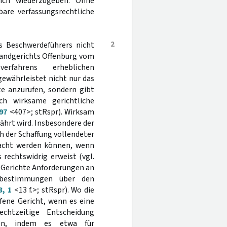
lich wiederzugeben. Ohne
bare verfassungsrechtliche
2
s Beschwerdeführers nicht
Landgerichts Offenburg vom
erfahrens erheblichen
gewährleistet nicht nur das
te anzurufen, sondern gibt
ch wirksame gerichtliche
97
<407>; stRspr). Wirksam
ährt wird. Insbesondere der
h der Schaffung vollendeter
acht werden können, wenn
 rechtswidrig erweist (vgl.
e Gerichte Anforderungen an
sbestimmungen über den
3, 1
<13 f.>; stRspr). Wo die
ufene Gericht, wenn es eine
chtzeitige Entscheidung
llen, indem es etwa für