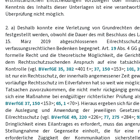
erstinstanzlichen Entscheidungen vorzulegen oder inhalt
Kenntnis des Inhalts dieser Unterlagen ist eine verantwort
Überprüfung nicht möglich.
2. a) Deshalb konnte eine Verletzung von Grundrechten de
festgestellt werden, obwohl die Dauer des mit Beschluss des 
15. März 2019 abgeschlossenen Eilrechtsschutzv
verfassungsrechtlichen Bedenken begegnet. Art.
19
Abs. 4 GG 
formelle Recht und die theoretische Möglichkeit, die Gerich
dem Rechtsschutzsuchenden Anspruch auf eine tatsächli
Kontrolle (vgl.
BVerfGE 35, 382
<401 f.>;
37, 150
<153>;
101, 3
ist nur ein Rechtsschutz, der innerhalb angemessener Zeit gew
vorläufige Rechtsschutz im Eilverfahren hat so weit wie möglic
Tatsachen zuvorzukommen, die nicht mehr rückgängig gem
sich eine Maßnahme bei endgültiger richterlicher Prüfung als
BVerfGE 37, 150
<153>;
65, 1
<70>). Hieraus ergeben sich für di
die Auslegung und Anwendung der jeweiligen Gesetze
Eilrechtsschutz (vgl.
BVerfGE 49, 220
<226>;
77, 275
<284>;
9
Dringlichkeit eines Eilantrages es erfordert, muss das anger
Stellungnahme der Gegenseite einholt, die für eine re
erforderliche Zügigkeit der Kommunikation sicherste