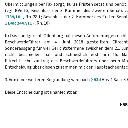
Übermittlungen per Fax sorgt, kurze Fristen setzt und benöti
(vgl. BVerfG, Beschluss der 3. Kammer des Zweiten Senats 
1739/10
-, Rn. 28 f.; Beschluss der 2. Kammer des Ersten Sen
1 BvR 2447/11
-, Rn. 10).
b) Das Landgericht Offenburg hat diesen Anforderungen nich
Beschwerdeführer am 4. Juni 2018 gestellten Eilrechts
Sonderausgang für vier Gerichtstermine zwischen dem 21. Juni
nicht beschieden hat und schließlich erst am 15. M
Eilrechtsschutzantrag des Beschwerdeführers über neun M
Entscheidung über diesen zusammen mit der Hauptsacheentsch
3. Von einer weiteren Begründung wird nach §
93d
Abs. 1 Satz 3
Diese Entscheidung ist unanfechtbar.
HRR