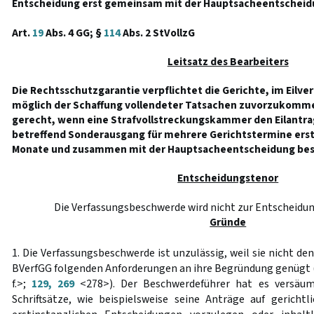
Entscheidung erst gemeinsam mit der Hauptsacheentscheid
Art.
19
Abs. 4 GG; §
114
Abs. 2 StVollzG
Leitsatz des Bearbeiters
Die Rechtsschutzgarantie verpflichtet die Gerichte, im Eilve
möglich der Schaffung vollendeter Tatsachen zuvorzukomme
gerecht, wenn eine Strafvollstreckungskammer den Eilantra
betreffend Sonderausgang für mehrere Gerichtstermine erst
Monate und zusammen mit der Hauptsacheentscheidung bes
Entscheidungstenor
Die Verfassungsbeschwerde wird nicht zur Entschei
Gründe
1. Die Verfassungsbeschwerde ist unzulässig, weil sie nicht de
BVerfGG folgenden Anforderungen an ihre Begründung genügt 
f.>;
129, 269
<278>). Der Beschwerdeführer hat es versäumt
Schriftsätze, wie beispielsweise seine Anträge auf gericht