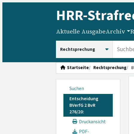
HRR
-Strafre
Aktuelle Ausgabe
Archiv
R
HRRS durchsuchen
Startseite
Rechtsprechung
B
Suchen
Entscheidung
BVerfG 2 BvR
276/20:
Druckansicht
PDF-