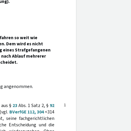
ung).
rfahren so weit wie
n. Dem wird es nicht
g eines Strafgefangenen
 nach Ablauf mehrerer
cheidet.
dung angenommen.
1
n aus §
23
Abs. 1 Satz 2, §
92
(vgl.
BVerfGE 112, 304
<314
, seine fachgerichtlichen
liche Entscheidung und die