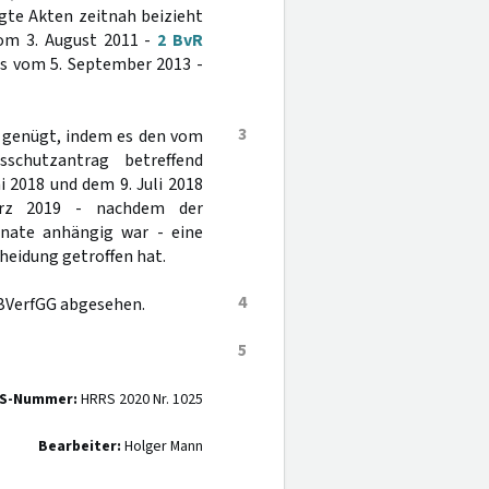
gte Akten zeitnah beizieht
vom 3. August 2011 -
2 BvR
ats vom 5. September 2013 -
3
t genügt, indem es den vom
schutzantrag betreffend
 2018 und dem 9. Juli 2018
ärz 2019 - nachdem der
onate anhängig war - eine
eidung getroffen hat.
4
 BVerfGG abgesehen.
5
S-Nummer:
HRRS 2020 Nr. 1025
Bearbeiter:
Holger Mann