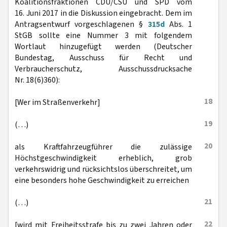
Koalitionsfraktionen CDU/CSU und SPD vom
16. Juni 2017 in die Diskussion eingebracht. Dem im
Antragsentwurf vorgeschlagenen §
315d
Abs. 1
StGB sollte eine Nummer 3 mit folgendem
Wortlaut hinzugefügt werden (Deutscher
Bundestag, Ausschuss für Recht und
Verbraucherschutz, Ausschussdrucksache
Nr. 18(6)360):
18
[Wer im Straßenverkehr]
19
(…)
20
als Kraftfahrzeugführer die zulässige
Höchstgeschwindigkeit erheblich, grob
verkehrswidrig und rücksichtslos überschreitet, um
eine besonders hohe Geschwindigkeit zu erreichen
21
(…)
22
[wird mit Freiheitsstrafe bis zu zwei Jahren oder