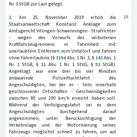
Nr. 3 StGB zur Last gelegt.
28
1. Am 25. November 2019 erhob die
Staatsanwaltschaft Konstanz Anklage zum
Amtsgericht Villingen-Schwenningen - Strafrichter
- wegen des Vorwurfs des verbotenen
Kraftfahrzeugrennens in Tateinheit mit
unerlaubtem Entfernen vom Unfallort und Fahren
ohne Fahrerlaubnis (§
315d
Abs. 1 Nr. 3, §
142
Abs. 1
Nr. 1 StGB, §
21
Abs. 1 Nr. 1 StVG, §
52
StGB).
Angeklagt war eine drei bis vier Minuten
andauernde Polizeifluchtfahrt des
Angeschuldigten, bei der er - teils innerhalb
geschlossener Ortschaften - Geschwindigkeiten
zwischen 80 und 100 km/h erreicht haben soll.
Während der Verfolgungsfahrt sei es dem
Angeschuldigten durchgehend darauf
angekommen, unter Berücksichtigung der
Verkehrslage und der Motorisierung seines
Fahrzeugs möglichst schnell zu fahren, um auf