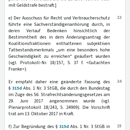
mit Geldstrafe bestraft.]
23
e) Der Ausschuss für Recht und Verbraucherschutz
führte eine Sachverständigenanhörung durch, in
deren Verlauf Bedenken hinsichtlich der
Bestimmtheit des in dem Änderungsantrag der
Koalitionsfraktionen enthaltenen subjektiven
Tatbestandsmerkmals „um eine besonders hohe
Geschwindigkeit zu erreichen“ geäußert wurden
(vgl. Protokoll-Nr. 18/157, S. 37 f. <Gutachten
Franke>).
24
Er empfahl daher eine geänderte Fassung des
§
315d
Abs. 1 Nr. 3 StGB, die durch den Bundestag
im Zuge des 56. Strafrechtsänderungsgesetzes am
29. Juni 2017 angenommen wurde (vgl.
Plenarprotokoll 18/243, S. 24909). Die Vorschrift
trat am 13. Oktober 2017 in Kraft.
25
f) Zur Begründung des §
315d
Abs. 1 Nr. 3 StGB in