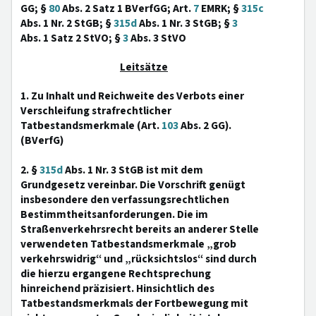
GG; §
80
Abs. 2 Satz 1 BVerfGG; Art.
7
EMRK; §
315c
Abs. 1 Nr. 2 StGB; §
315d
Abs. 1 Nr. 3 StGB; §
3
Abs. 1 Satz 2 StVO; §
3
Abs. 3 StVO
Leitsätze
1. Zu Inhalt und Reichweite des Verbots einer
Verschleifung strafrechtlicher
Tatbestandsmerkmale (Art.
103
Abs. 2 GG).
(BVerfG)
2. §
315d
Abs. 1 Nr. 3 StGB ist mit dem
Grundgesetz vereinbar. Die Vorschrift genügt
insbesondere den verfassungsrechtlichen
Bestimmtheitsanforderungen. Die im
Straßenverkehrsrecht bereits an anderer Stelle
verwendeten Tatbestandsmerkmale „grob
verkehrswidrig“ und „rücksichtslos“ sind durch
die hierzu ergangene Rechtsprechung
hinreichend präzisiert. Hinsichtlich des
Tatbestandsmerkmals der Fortbewegung mit