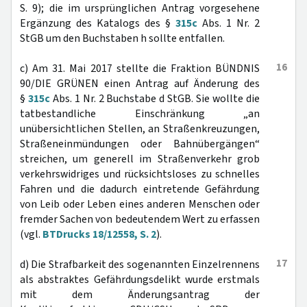
S. 9); die im ursprünglichen Antrag vorgesehene
Ergänzung des Katalogs des §
315c
Abs. 1 Nr. 2
StGB um den Buchstaben h sollte entfallen.
16
c) Am 31. Mai 2017 stellte die Fraktion BÜNDNIS
90/DIE GRÜNEN einen Antrag auf Änderung des
§
315c
Abs. 1 Nr. 2 Buchstabe d StGB. Sie wollte die
tatbestandliche Einschränkung „an
unübersichtlichen Stellen, an Straßenkreuzungen,
Straßeneinmündungen oder Bahnübergängen“
streichen, um generell im Straßenverkehr grob
verkehrswidriges und rücksichtsloses zu schnelles
Fahren und die dadurch eintretende Gefährdung
von Leib oder Leben eines anderen Menschen oder
fremder Sachen von bedeutendem Wert zu erfassen
(vgl.
BTDrucks 18/12558, S. 2
).
17
d) Die Strafbarkeit des sogenannten Einzelrennens
als abstraktes Gefährdungsdelikt wurde erstmals
mit dem Änderungsantrag der