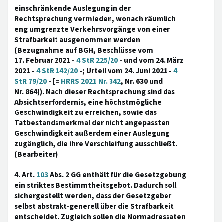
einschränkende Auslegung in der
Rechtsprechung vermieden, wonach räumlich
eng umgrenzte Verkehrsvorgänge von einer
Strafbarkeit ausgenommen werden
(Bezugnahme auf BGH, Beschlüsse vom
17. Februar 2021 -
4 StR 225/20
- und vom 24. März
2021 -
4 StR 142/20
-; Urteil vom 24. Juni 2021 -
4
StR 79/20
- [=
HRRS 2021 Nr. 342
, Nr. 630 und
Nr. 864]). Nach dieser Rechtsprechung sind das
Absichtserfordernis, eine höchstmögliche
Geschwindigkeit zu erreichen, sowie das
Tatbestandsmerkmal der nicht angepassten
Geschwindigkeit außerdem einer Auslegung
zugänglich, die ihre Verschleifung ausschließt.
(Bearbeiter)
4. Art.
103
Abs. 2 GG enthält für die Gesetzgebung
ein striktes Bestimmtheitsgebot. Dadurch soll
sichergestellt werden, dass der Gesetzgeber
selbst abstrakt-generell über die Strafbarkeit
entscheidet. Zugleich sollen die Normadressaten