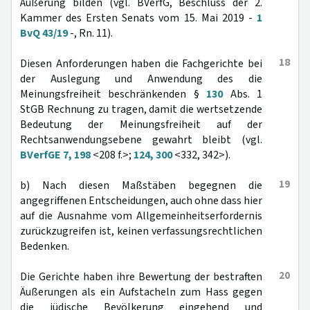
Äußerung bilden (vgl. BVerfG, Beschluss der 2.
Kammer des Ersten Senats vom 15. Mai 2019 -
1
BvQ 43/19
-, Rn. 11).
18
Diesen Anforderungen haben die Fachgerichte bei
der Auslegung und Anwendung des die
Meinungsfreiheit beschränkenden §
130
Abs. 1
StGB Rechnung zu tragen, damit die wertsetzende
Bedeutung der Meinungsfreiheit auf der
Rechtsanwendungsebene gewahrt bleibt (vgl.
BVerfGE 7, 198
<208 f.>;
124, 300
<332, 342>).
19
b) Nach diesen Maßstäben begegnen die
angegriffenen Entscheidungen, auch ohne dass hier
auf die Ausnahme vom Allgemeinheitserfordernis
zurückzugreifen ist, keinen verfassungsrechtlichen
Bedenken.
20
Die Gerichte haben ihre Bewertung der bestraften
Äußerungen als ein Aufstacheln zum Hass gegen
die jüdische Bevölkerung eingehend und