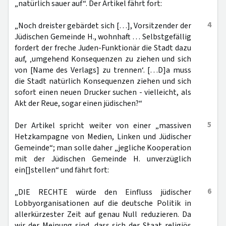
„natürlich sauer auf“. Der Artikel fährt fort:
4
„Noch dreister gebärdet sich […], Vorsitzender der
Jüdischen Gemeinde H., wohnhaft … Selbstgefällig
fordert der freche Juden-Funktionär die Stadt dazu
auf, ‚umgehend Konsequenzen zu ziehen und sich
von [Name des Verlags] zu trennen‘. […D]a muss
die Stadt natürlich Konsequenzen ziehen und sich
sofort einen neuen Drucker suchen - vielleicht, als
Akt der Reue, sogar einen jüdischen?“
5
Der Artikel spricht weiter von einer „massiven
Hetzkampagne von Medien, Linken und Jüdischer
Gemeinde“; man solle daher „jegliche Kooperation
mit der Jüdischen Gemeinde H. unverzüglich
ein[]stellen“ und fährt fort:
6
„DIE RECHTE würde den Einfluss jüdischer
Lobbyorganisationen auf die deutsche Politik in
allerkürzester Zeit auf genau Null reduzieren. Da
wir der Meinung sind, dass sich der Staat religiös