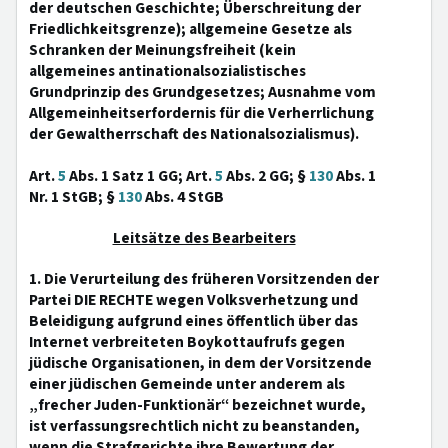
der deutschen Geschichte; Überschreitung der
Friedlichkeitsgrenze); allgemeine Gesetze als
Schranken der Meinungsfreiheit (kein
allgemeines antinationalsozialistisches
Grundprinzip des Grundgesetzes; Ausnahme vom
Allgemeinheitserfordernis für die Verherrlichung
der Gewaltherrschaft des Nationalsozialismus).
Art.
5
Abs. 1 Satz 1 GG; Art.
5
Abs. 2 GG; §
130
Abs. 1
Nr. 1 StGB; §
130
Abs. 4 StGB
Leitsätze des Bearbeiters
1. Die Verurteilung des früheren Vorsitzenden der
Partei DIE RECHTE wegen Volksverhetzung und
Beleidigung aufgrund eines öffentlich über das
Internet verbreiteten Boykottaufrufs gegen
jüdische Organisationen, in dem der Vorsitzende
einer jüdischen Gemeinde unter anderem als
„frecher Juden-Funktionär“ bezeichnet wurde,
ist verfassungsrechtlich nicht zu beanstanden,
wenn die Strafgerichte ihre Bewertung der