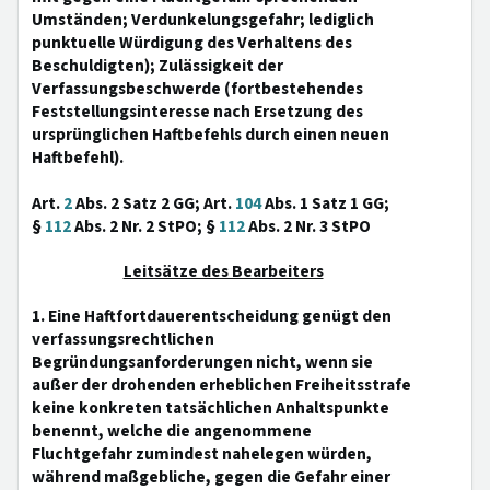
Umständen; Verdunkelungsgefahr; lediglich
punktuelle Würdigung des Verhaltens des
Beschuldigten); Zulässigkeit der
Verfassungsbeschwerde (fortbestehendes
Feststellungsinteresse nach Ersetzung des
ursprünglichen Haftbefehls durch einen neuen
Haftbefehl).
Art.
2
Abs. 2 Satz 2 GG; Art.
104
Abs. 1 Satz 1 GG;
§
112
Abs. 2 Nr. 2 StPO; §
112
Abs. 2 Nr. 3 StPO
Leitsätze des Bearbeiters
1. Eine Haftfortdauerentscheidung genügt den
verfassungsrechtlichen
Begründungsanforderungen nicht, wenn sie
außer der drohenden erheblichen Freiheitsstrafe
keine konkreten tatsächlichen Anhaltspunkte
benennt, welche die angenommene
Fluchtgefahr zumindest nahelegen würden,
während maßgebliche, gegen die Gefahr einer