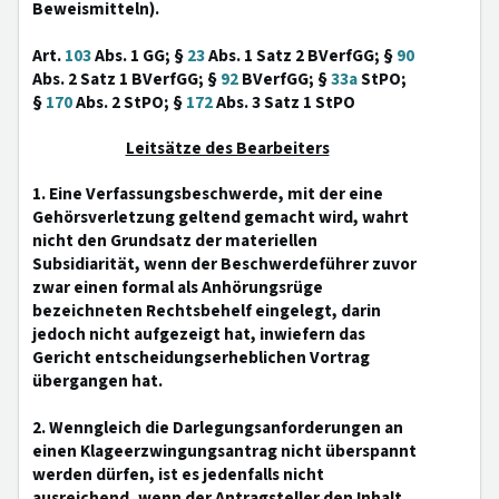
Beweismitteln).
Art.
103
Abs. 1 GG; §
23
Abs. 1 Satz 2 BVerfGG; §
90
Abs. 2 Satz 1 BVerfGG; §
92
BVerfGG; §
33a
StPO;
§
170
Abs. 2 StPO; §
172
Abs. 3 Satz 1 StPO
Leitsätze des Bearbeiters
1. Eine Verfassungsbeschwerde, mit der eine
Gehörsverletzung geltend gemacht wird, wahrt
nicht den Grundsatz der materiellen
Subsidiarität, wenn der Beschwerdeführer zuvor
zwar einen formal als Anhörungsrüge
bezeichneten Rechtsbehelf eingelegt, darin
jedoch nicht aufgezeigt hat, inwiefern das
Gericht entscheidungserheblichen Vortrag
übergangen hat.
2. Wenngleich die Darlegungsanforderungen an
einen Klageerzwingungsantrag nicht überspannt
werden dürfen, ist es jedenfalls nicht
ausreichend, wenn der Antragsteller den Inhalt