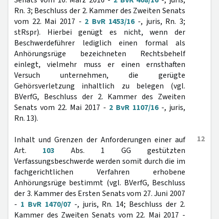
Senats vom 10. März 2016 -
2 BvR 408/16
-, juris,
Rn. 3; Beschluss der 2. Kammer des Zweiten Senats
vom 22. Mai 2017 -
2 BvR 1453/16
-, juris, Rn. 3;
stRspr). Hierbei genügt es nicht, wenn der
Beschwerdeführer lediglich einen formal als
Anhörungsrüge bezeichneten Rechtsbehelf
einlegt, vielmehr muss er einen ernsthaften
Versuch unternehmen, die gerügte
Gehörsverletzung inhaltlich zu belegen (vgl.
BVerfG, Beschluss der 2. Kammer des Zweiten
Senats vom 22. Mai 2017 -
2 BvR 1107/16
-, juris,
Rn. 13).
12
Inhalt und Grenzen der Anforderungen einer auf
Art.
103
Abs. 1 GG gestützten
Verfassungsbeschwerde werden somit durch die im
fachgerichtlichen Verfahren erhobene
Anhörungsrüge bestimmt (vgl. BVerfG, Beschluss
der 3. Kammer des Ersten Senats vom 27. Juni 2007
-
1 BvR 1470/07
-, juris, Rn. 14; Beschluss der 2.
Kammer des Zweiten Senats vom 22. Mai 2017 -