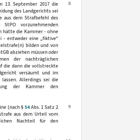
8
om 13. September 2017 die
eidung des Landgerichts sei
fe aus dem Strafbefehl des
StPO vorzunehmenden
h hätte die Kammer - ohne
 - entweder eine „fiktive“
elstrafe(n) bilden und von
StGB abziehen müssen oder
men der nachträglichen
 die dann die vollstreckte
dgericht versäumt und im
lassen. Allerdings sei die
eidung der Kammer den
9
eine (nach §
54
Abs. 1 Satz 2
sstrafe aus dem Urteil vom
lichen Nachteil für den