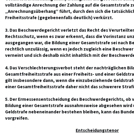
vollständige Anrechnung der Zahlung auf die Gesamtstrafe 
„Anrechnungsüberhang“ führt, durch den sich die tatsächli
Freiheitsstrafe (gegebenenfalls deutlich) verkürzt.
3. Das Beschwerdegericht verletzt das Recht des Verurteilten
Rechtsschutz, wenn es zwar erkennt, dass die Vorinstanz un
ausgegangen war, die Bildung einer Gesamtstrafe sei nach B
rechtlich unzulässig, wenn es jedoch zugleich eine Beschwer 
verneint und sich deshalb nicht inhaltlich mit der Beschwerde
4. Das Verschlechterungsverbot steht der nachträglichen Bil
Gesamtfreiheitsstrafe aus einer Freiheits- und einer Geldstr
gilt insbesondere dann, wenn die einzubeziehende Geldstrafe 
einer Gesamtfreiheitsstrafe daher nicht das schwerere Straf
5. Der Ermessensentscheidung des Beschwerdegerichts, ob v
Bildung einer Gesamtstrafe ausnahmsweise abgesehen wird u
Geldstrafe nebeneinander bestehen bleiben, kann das Bunde
vorgreifen.
Entscheidungstenor