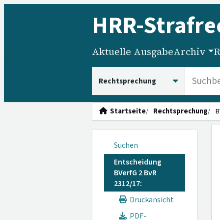
HRR
-Strafre
Aktuelle Ausgabe
Archiv
R
HRRS durchsuchen
Startseite
Rechtsprechung
B
Suchen
Entscheidung
BVerfG 2 BvR
2312/17:
Druckansicht
PDF-