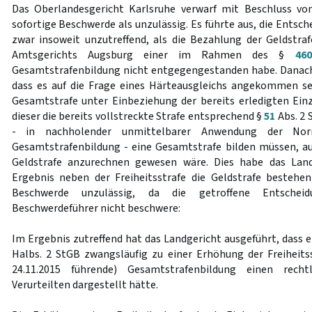
Das Oberlandesgericht Karlsruhe verwarf mit Beschluss v
sofortige Beschwerde als unzulässig. Es führte aus, die Entsch
zwar insoweit unzutreffend, als die Bezahlung der Geldstra
Amtsgerichts Augsburg einer im Rahmen des §
460
Gesamtstrafenbildung nicht entgegengestanden habe. Danac
dass es auf die Frage eines Härteausgleichs angekommen sei
Gesamtstrafe unter Einbeziehung der bereits erledigten Einz
dieser die bereits vollstreckte Strafe entsprechend §
51
Abs. 2 
- in nachholender unmittelbarer Anwendung der Nor
Gesamtstrafenbildung - eine Gesamtstrafe bilden müssen, auf
Geldstrafe anzurechnen gewesen wäre. Dies habe das Lan
Ergebnis neben der Freiheitsstrafe die Geldstrafe bestehen 
Beschwerde unzulässig, da die getroffene Entsch
Beschwerdeführer nicht beschwere:
Im Ergebnis zutreffend hat das Landgericht ausgeführt, dass 
Halbs. 2 StGB zwangsläufig zu einer Erhöhung der Freiheit
24.11.2015 führende) Gesamtstrafenbildung einen recht
Verurteilten dargestellt hätte.