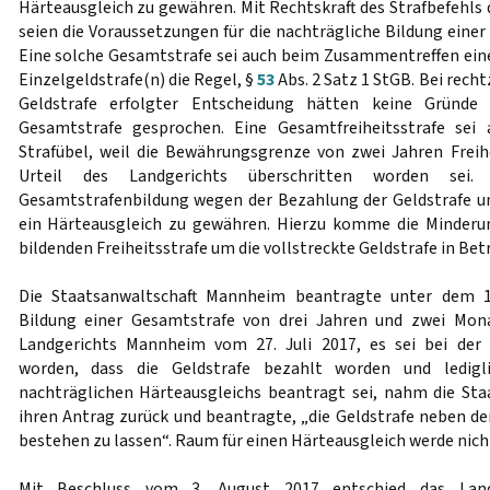
Härteausgleich zu gewähren. Mit Rechtskraft des Strafbefehls
seien die Voraussetzungen für die nachträgliche Bildung eine
Eine solche Gesamtstrafe sei auch beim Zusammentreffen einer
Einzelgeldstrafe(n) die Regel, §
53
Abs. 2 Satz 1 StGB. Bei recht
Geldstrafe erfolgter Entscheidung hätten keine Gründe
Gesamtstrafe gesprochen. Eine Gesamtfreiheitsstrafe sei
Strafübel, weil die Bewährungsgrenze von zwei Jahren Freih
Urteil des Landgerichts überschritten worden sei.
Gesamtstrafenbildung wegen der Bezahlung der Geldstrafe u
ein Härteausgleich zu gewähren. Hierzu komme die Minderun
bildenden Freiheitsstrafe um die vollstreckte Geldstrafe in Bet
Die Staatsanwaltschaft Mannheim beantragte unter dem 19
Bildung einer Gesamtstrafe von drei Jahren und zwei Mon
Landgerichts Mannheim vom 27. Juli 2017, es sei bei der
worden, dass die Geldstrafe bezahlt worden und ledigl
nachträglichen Härteausgleichs beantragt sei, nahm die St
ihren Antrag zurück und beantragte, „die Geldstrafe neben de
bestehen zu lassen“. Raum für einen Härteausgleich werde nich
Mit Beschluss vom 3. August 2017 entschied das Land