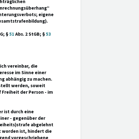
hträglichen
„Anrechnungsüberhang“
chterungsverbots; eigene
samtstrafenbildung).
GG; §
51
Abs. 2 StGB; §
53
ich vereinbar, die
eresse im Sinne einer
ng abhängig zu machen.
tellt werden, soweit
 Freiheit der Person - im
er ist durch eine
iner - gegenüber der
eiheits)strafe abgelehnt
 worden ist, hindert die
ngend vorgeschriebene