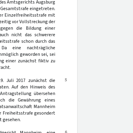
 des Amtsgerichts Augsburg
r Gesamtstrafe eingetreten.
 Einzelfreiheitsstrafe mit
zeitig vor Vollstreckung der
 gegen die Bildung einer
 auch nicht das schwerere
eitsstrafe schon durch das
 Da eine nachträgliche
nmöglich geworden sei, sei
g einer zunächst fiktiv zu
racht.
5
. Juli 2017 zunächst die
aten. Auf den Hinweis des
 Antragstellung übersehen
ich die Gewährung eines
aatsanwaltschaft Mannheim
r Freiheitsstrafe gesondert
t gesehen.
6
gericht Mannheim, eine