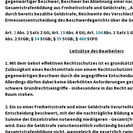
gegenwärtiger Beschwer; Beschwer bei Ablehnung einer nac
Gesamtstrafenbildung aus Freiheitsstrafe und Geldstrafe; 
durch bereits bezahlte Geldstrafe; Reichweite des Verschle
Ermessensentscheidung des Beschwerdegerichts über die Ge
Art.
2
Abs. 2 Satz 2 GG; Art.
19
Abs. 4 GG; Art.
104
Abs. 1 Satz 1 
Abs. 2 StGB; §
54
StGB; §
55
StGB; §
460
StPO
Leitsätze des Bearbeiters
1. Mit dem Gebot effektiven Rechtsschutzes ist es grundsätzl
Zulässigkeit eines Rechtsmittels von einem Rechtsschutzint
gegenwärtigen Beschwer durch die angegriffene Entscheidu
Allerdings dürfen dabei keine überhöhten Anforderungen ges
schwere Grundrechtseingriffe - insbesondere in das Recht auf
Raum stehen.
2. Ein zu einer Freiheitsstrafe und einer Geldstrafe Verurteilt
Entscheidung beschwert, mit der die nachträgliche Bildung e
Summe der Einzelstrafen notwendig niedrigeren - Gesamt(fr
wird. Dass die Geldstrafe zwischenzeitlich vollständig bezahlt
Gesamtstrafenbildung nicht, wenngleich die gesetzlich zwi