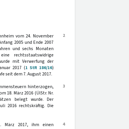
2
Mannheim vom 24. November
Anfang 2005 und Ende 2007
Jahren und sechs Monaten
ine rechtsstaatswidrige
 wurde mit Verwerfung der
anuar 2017 (
1 StR 186/16
)
fe seit dem 7. August 2017.
3
kommensteuern hinterzogen,
m 18. März 2016 (ÜlStr. Nr.
ätzen belegt wurde. Der
i 2016 rechtskräftig. Die
4
1. März 2017, ihm einen