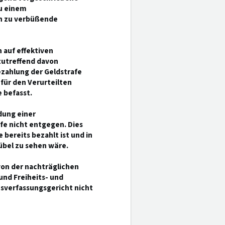
zu einem
ch zu verbüßende
 auf effektiven
zutreffend davon
ezahlung der Geldstrafe
für den Verurteilten
 befasst.
dung einer
afe nicht entgegen. Dies
bereits bezahlt ist und in
übel zu sehen wäre.
on der nachträglichen
nd Freiheits- und
sverfassungsgericht nicht