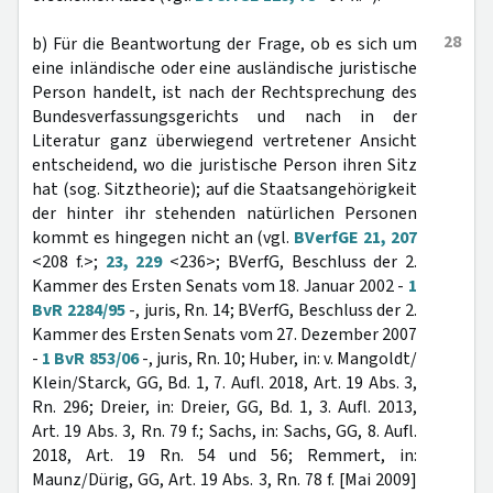
28
b) Für die Beantwortung der Frage, ob es sich um
eine inländische oder eine ausländische juristische
Person handelt, ist nach der Rechtsprechung des
Bundesverfassungsgerichts und nach in der
Literatur ganz überwiegend vertretener Ansicht
entscheidend, wo die juristische Person ihren Sitz
hat (sog. Sitztheorie); auf die Staatsangehörigkeit
der hinter ihr stehenden natürlichen Personen
kommt es hingegen nicht an (vgl.
BVerfGE 21, 207
<208 f.>;
23, 229
<236>; BVerfG, Beschluss der 2.
Kammer des Ersten Senats vom 18. Januar 2002 -
1
BvR 2284/95
-, juris, Rn. 14; BVerfG, Beschluss der 2.
Kammer des Ersten Senats vom 27. Dezember 2007
-
1 BvR 853/06
-, juris, Rn. 10; Huber, in: v. Mangoldt/
Klein/Starck, GG, Bd. 1, 7. Aufl. 2018, Art. 19 Abs. 3,
Rn. 296; Dreier, in: Dreier, GG, Bd. 1, 3. Aufl. 2013,
Art. 19 Abs. 3, Rn. 79 f.; Sachs, in: Sachs, GG, 8. Aufl.
2018, Art. 19 Rn. 54 und 56; Remmert, in:
Maunz/Dürig, GG, Art. 19 Abs. 3, Rn. 78 f. [Mai 2009]