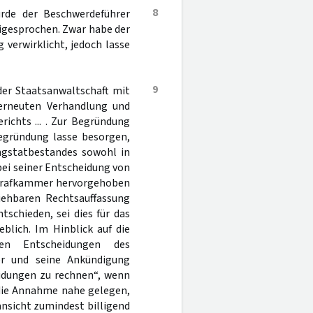
8
rde der Beschwerdeführer
reigesprochen. Zwar habe der
verwirklicht, jedoch lasse
9
der Staatsanwaltschaft mit
 erneuten Verhandlung und
ichts ... . Zur Begründung
begründung lasse besorgen,
ngstatbestandes sowohl in
 bei seiner Entscheidung von
Strafkammer hervorgehoben
iehbaren Rechtsauffassung
schieden, sei dies für das
blich. Im Hinblick auf die
den Entscheidungen des
ler und seine Ankündigung
idungen zu rechnen“, wenn
die Annahme nahe gelegen,
ansicht zumindest billigend