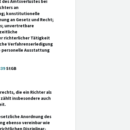
 des Amtsverlustes bei
chters an
g; konstitutionelle
hung an Gesetz und Recht;
; unvertretbare
eitliche
richterlicher Tätigkeit
asche Verfahrenserledigung
e personelle Ausstattung
339
StGB
chts, die ein Richter als
 zählt insbesondere auch
it.
gesetzliche Anordnung des
ung ebenso vereinbar wie
chtlichen Disziplinar-