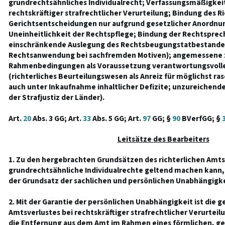
grundrechtsähnliches Individualrecht; Verfassungsmäßigkeit
rechtskräftiger strafrechtlicher Verurteilung; Bindung des Ri
Gerichtsentscheidungen nur aufgrund gesetzlicher Anordnun
Uneinheitlichkeit der Rechtspflege; Bindung der Rechtsprec
einschränkende Auslegung des Rechtsbeugungstatbestandes
Rechtsanwendung bei sachfremden Motiven); angemessene z
Rahmenbedingungen als Voraussetzung verantwortungsvoller 
(richterliches Beurteilungswesen als Anreiz für möglichst r
auch unter Inkaufnahme inhaltlicher Defizite; unzureichend
der Strafjustiz der Länder).
Art.
20
Abs. 3 GG; Art.
33
Abs. 5 GG; Art.
97
GG; §
90
BVerfGG; §
Leitsätze des Bearbeiters
1. Zu den hergebrachten Grundsätzen des richterlichen Amtsre
grundrechtsähnliche Individualrechte geltend machen kann,
der Grundsatz der sachlichen und persönlichen Unabhängigke
2. Mit der Garantie der persönlichen Unabhängigkeit ist die 
Amtsverlustes bei rechtskräftiger strafrechtlicher Verurteil
die Entfernung aus dem Amt im Rahmen eines förmlichen, geri