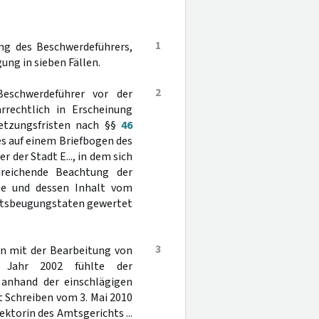
1
ung des Beschwerdeführers,
ng in sieben Fällen.
2
Beschwerdeführer vor der
arrechtlich in Erscheinung
setzungsfristen nach §§
46
s auf einem Briefbogen des
 der Stadt E..., in dem sich
ureichende Beachtung der
rte und dessen Inhalt vom
chtsbeugungstaten gewertet
3
en mit der Bearbeitung von
m Jahr 2002 fühlte der
s anhand der einschlägigen
 Schreiben vom 3. Mai 2010
ektorin des Amtsgerichts ...