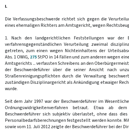
I.
Die Verfassungsbeschwerde richtet sich gegen die Verurteil
eines ehemaligen Richters am Amtsgericht, wegen Rechtsbeugu
1. Nach den landgerichtlichen Feststellungen war der 
verfahrensgegenständlichen Verurteilung zweimal disziplin
getreten, zum einen wegen Nichteinhaltens der Urteilsab
Abs. 1 OWiG,
275
StPO in 14 Fällen und zum anderen wegen eine
Amtsgerichts ... verfassten Schreibens an den Oberbürgermeister
der Beschwerdeführer über die seiner Ansicht nach unz
Straßenreinigungspflichten durch die Verwaltung beschwe
zuständigen Disziplinargericht als Ankündigung etwaiger Re
wurde.
Seit dem Jahr 1997 war der Beschwerdeführer im Wesentlich
Ordnungswidrigkeitenverfahren betraut. Etwa ab de
Beschwerdeführer sich subjektiv überlastet, ohne dass die
Personalbedarfsberechnungen festgestellt werden konnte. Mit
sowie vom 11. Juli 2012 zeigte der Beschwerdeführer bei der Dir