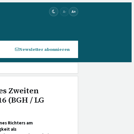
A-
A+
Newsletter abonnieren
es Zweiten
16 (BGH / LG
nes Richters am
keit als