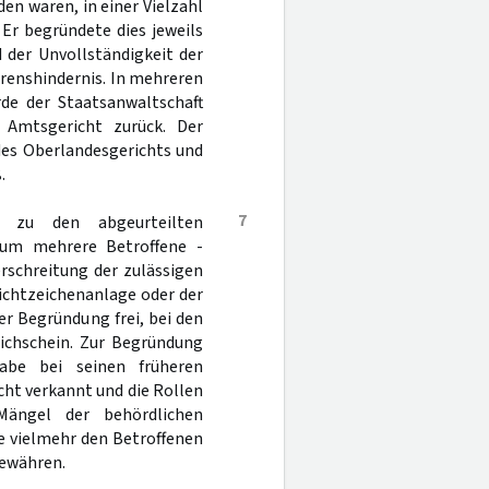
n waren, in einer Vielzahl
 Er begründete dies jeweils
 der Unvollständigkeit der
ahrenshindernis. In mehreren
rde der Staatsanwaltschaft
 Amtsgericht zurück. Der
 des Oberlandesgerichts und
.
7
zu den abgeurteilten
rum mehrere Betroffene -
rschreitung der zulässigen
ichtzeichenanlage oder der
r Begründung frei, bei den
Eichschein. Zur Begründung
abe bei seinen früheren
cht verkannt und die Rollen
Mängel der behördlichen
e vielmehr den Betroffenen
gewähren.