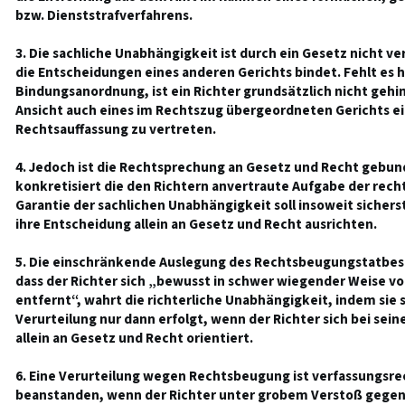
bzw. Dienststrafverfahrens.
3. Die sachliche Unabhängigkeit ist durch ein Gesetz nicht ver
die Entscheidungen eines anderen Gerichts bindet. Fehlt es 
Bindungsanordnung, ist ein Richter grundsätzlich nicht gehi
Ansicht auch eines im Rechtszug übergeordneten Gerichts e
Rechtsauffassung zu vertreten.
4. Jedoch ist die Rechtsprechung an Gesetz und Recht gebun
konkretisiert die den Richtern anvertraute Aufgabe der rec
Garantie der sachlichen Unabhängigkeit soll insoweit sicherst
ihre Entscheidung allein an Gesetz und Recht ausrichten.
5. Die einschränkende Auslegung des Rechtsbeugungstatbest
dass der Richter sich „bewusst in schwer wiegender Weise v
entfernt“, wahrt die richterliche Unabhängigkeit, indem sie s
Verurteilung nur dann erfolgt, wenn der Richter sich bei sein
allein an Gesetz und Recht orientiert.
6. Eine Verurteilung wegen Rechtsbeugung ist verfassungsrec
beanstanden, wenn der Richter unter grobem Verstoß gegen