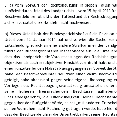
3. a) Vom Vorwurf der Rechtsbeugung in sieben Fällen wu
zunächst durch Urteil des Landgerichts ... vom 15. April 2013 f
Beschwerdeführer objektiv den Tatbestand der Rechtsbeugung 
sich ein vorsätzliches Handeln nicht nachweisen.
b) Dieses Urteil hob der Bundesgerichtshof auf die Revision 
Urteil vom 22. Januar 2014 auf und verwies die Sache zur
Entscheidung zurück an eine andere Strafkammer des Landger
führte der Bundesgerichtshof insbesondere aus, die Urteils
dass das Landgericht die Voraussetzungen des Rechtsbeugu
objektiver als auch in subjektiver Hinsicht vermischt habe und
einem unzutreffenden Maßstab ausgegangen sei. Soweit die 
habe, der Beschwerdeführer sei zwar einer kaum nachvollz
gefolgt, habe aber nicht gegen seine eigene Überzeugung ent
Vorliegen des Rechtsbeugungsvorsatzes grundsätzlich unerhe
seine früheren freisprechenden Beschlüsse aufheben
Oberlandesgerichts, die Offenkundigkeit seiner Rechtsfeh
gegenüber der Bußgeldbehörde, es sei „mit anderen Entsche
seinen Wünschen nicht Rechnung getragen werde, habe hier 
dass der Beschwerdeführer die Unvertretbarkeit seiner Rechts