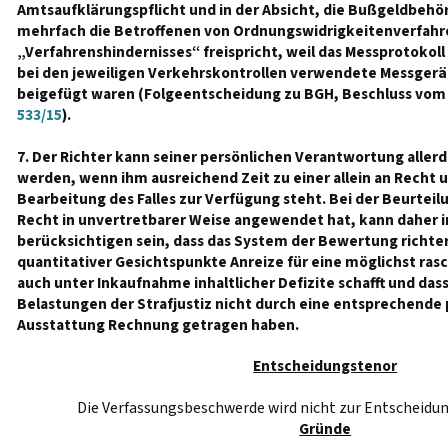
Amtsaufklärungspflicht und in der Absicht, die Bußgeldbehörd
mehrfach die Betroffenen von Ordnungswidrigkeitenverfahr
„Verfahrenshindernisses“ freispricht, weil das Messprotokoll 
bei den jeweiligen Verkehrskontrollen verwendete Messgerä
beigefügt waren (Folgeentscheidung zu BGH, Beschluss vom 2
533/15
).
7. Der Richter kann seiner persönlichen Verantwortung aller
werden, wenn ihm ausreichend Zeit zu einer allein an Recht 
Bearbeitung des Falles zur Verfügung steht. Bei der Beurteilu
Recht in unvertretbarer Weise angewendet hat, kann daher im
berücksichtigen sein, dass das System der Bewertung richter
quantitativer Gesichtspunkte Anreize für eine möglichst ras
auch unter Inkaufnahme inhaltlicher Defizite schafft und das
Belastungen der Strafjustiz nicht durch eine entsprechende 
Ausstattung Rechnung getragen haben.
Entscheidungstenor
Die Verfassungsbeschwerde wird nicht zur Entschei
Gründe