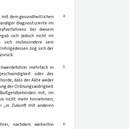
4
g mit dem gesundheitlichen
ändiger diagnostizierte im
afverfahrens bei diesem
egab sich jedoch nicht im
s sich insbesondere sein
 Infolgedessen zog sich der
zurück.
5
schwerdeführer mehrfach in
eschwindigkeit oder des
hörde, dass der Akte weder
lung der Ordnungswidrigkeit
n Bußgeldbehörden mit, im
axis nicht mehr hinnehmen;
i „in Zukunft mit anderen
6
hrer, nachdem weiterhin