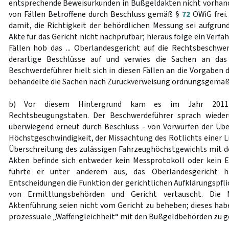
entsprechende Beweisurkunden in Bußgeldakten nicht vorhande
von Fällen Betroffene durch Beschluss gemäß §
72
OWiG frei.
damit, die Richtigkeit der behördlichen Messung sei aufgrund
Akte für das Gericht nicht nachprüfbar; hieraus folge ein Verf
Fällen hob das ... Oberlandesgericht auf die Rechtsbeschwe
derartige Beschlüsse auf und verwies die Sachen an das
Beschwerdeführer hielt sich in diesen Fällen an die Vorgaben
behandelte die Sachen nach Zurückverweisung ordnungsgemäß
b) Vor diesem Hintergrund kam es im Jahr 2011 
Rechtsbeugungstaten. Der Beschwerdeführer sprach wiede
überwiegend erneut durch Beschluss - von Vorwürfen der Übe
Höchstgeschwindigkeit, der Missachtung des Rotlichts einer L
Überschreitung des zulässigen Fahrzeughöchstgewichts mit de
Akten befinde sich entweder kein Messprotokoll oder kein 
führte er unter anderem aus, das Oberlandesgericht h
Entscheidungen die Funktion der gerichtlichen Aufklärungspfli
von Ermittlungsbehörden und Gericht vertauscht. Die 
Aktenführung seien nicht vom Gericht zu beheben; dieses hab
prozessuale „Waffengleichheit“ mit den Bußgeldbehörden zu 