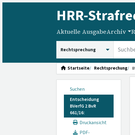
HRR
-Strafre
Aktuelle Ausgabe
Archiv
R
HRRS durchsuchen
Startseite
Rechtsprechung
B
Suchen
Entscheidung
BVerfG 2 BvR
661/16:
Druckansicht
PDF-