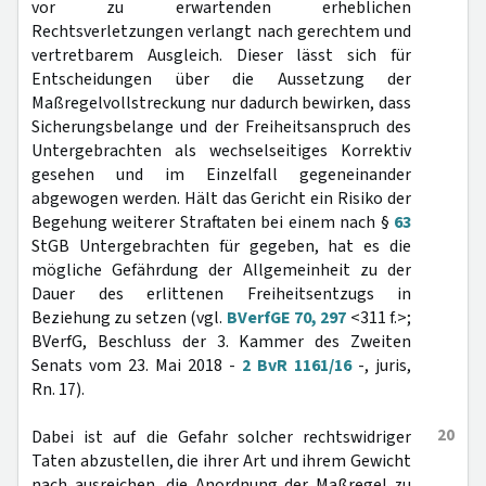
vor zu erwartenden erheblichen
Rechtsverletzungen verlangt nach gerechtem und
vertretbarem Ausgleich. Dieser lässt sich für
Entscheidungen über die Aussetzung der
Maßregelvollstreckung nur dadurch bewirken, dass
Sicherungsbelange und der Freiheitsanspruch des
Untergebrachten als wechselseitiges Korrektiv
gesehen und im Einzelfall gegeneinander
abgewogen werden. Hält das Gericht ein Risiko der
Begehung weiterer Straftaten bei einem nach §
63
StGB Untergebrachten für gegeben, hat es die
mögliche Gefährdung der Allgemeinheit zu der
Dauer des erlittenen Freiheitsentzugs in
Beziehung zu setzen (vgl.
BVerfGE 70, 297
<311 f.>;
BVerfG, Beschluss der 3. Kammer des Zweiten
Senats vom 23. Mai 2018 -
2 BvR 1161/16
-, juris,
Rn. 17).
20
Dabei ist auf die Gefahr solcher rechtswidriger
Taten abzustellen, die ihrer Art und ihrem Gewicht
nach ausreichen, die Anordnung der Maßregel zu