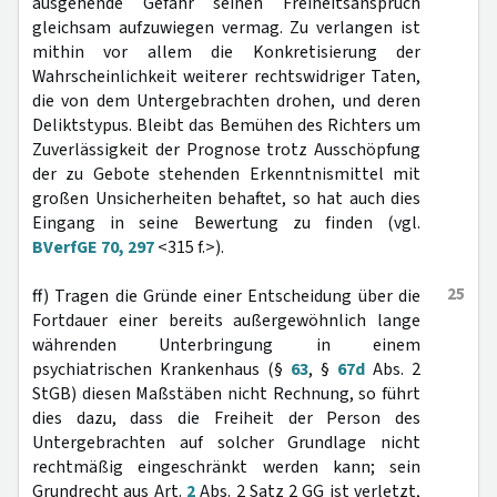
ausgehende Gefahr seinen Freiheitsanspruch
gleichsam aufzuwiegen vermag. Zu verlangen ist
mithin vor allem die Konkretisierung der
Wahrscheinlichkeit weiterer rechtswidriger Taten,
die von dem Untergebrachten drohen, und deren
Deliktstypus. Bleibt das Bemühen des Richters um
Zuverlässigkeit der Prognose trotz Ausschöpfung
der zu Gebote stehenden Erkenntnismittel mit
großen Unsicherheiten behaftet, so hat auch dies
Eingang in seine Bewertung zu finden (vgl.
BVerfGE 70, 297
<315 f.>).
25
ff) Tragen die Gründe einer Entscheidung über die
Fortdauer einer bereits außergewöhnlich lange
währenden Unterbringung in einem
psychiatrischen Krankenhaus (§
63
, §
67d
Abs. 2
StGB) diesen Maßstäben nicht Rechnung, so führt
dies dazu, dass die Freiheit der Person des
Untergebrachten auf solcher Grundlage nicht
rechtmäßig eingeschränkt werden kann; sein
Grundrecht aus Art.
2
Abs. 2 Satz 2 GG ist verletzt,