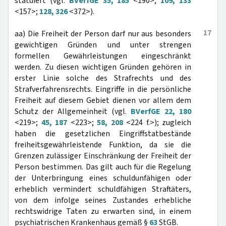
statuiert (vgl.
BVerfGE 35, 185
<190>;
109, 133
<157>;
128, 326
<372>).
17
aa) Die Freiheit der Person darf nur aus besonders
gewichtigen Gründen und unter strengen
formellen Gewährleistungen eingeschränkt
werden. Zu diesen wichtigen Gründen gehören in
erster Linie solche des Strafrechts und des
Strafverfahrensrechts. Eingriffe in die persönliche
Freiheit auf diesem Gebiet dienen vor allem dem
Schutz der Allgemeinheit (vgl.
BVerfGE 22, 180
<219>;
45, 187
<223>;
58, 208
<224 f.>); zugleich
haben die gesetzlichen Eingriffstatbestände
freiheitsgewährleistende Funktion, da sie die
Grenzen zulässiger Einschränkung der Freiheit der
Person bestimmen. Das gilt auch für die Regelung
der Unterbringung eines schuldunfähigen oder
erheblich vermindert schuldfähigen Straftäters,
von dem infolge seines Zustandes erhebliche
rechtswidrige Taten zu erwarten sind, in einem
psychiatrischen Krankenhaus gemäß §
63
StGB.