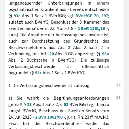
langandauernder Unterbringungen in einem
psychiatrischen Krankenhaus - bereits entschieden
(§
93c
Abs. 1 Satz 1 BVerfGG; vgl.
BVerfGE 70, 297
;
zuletzt auch BVerfG, Beschluss der 3. Kammer des
Zweiten Senats vom 23. Mai 2018 -
2 BvR 1161/16
-,
juris). Die Annahme der Verfassungsbeschwerde ist
auch zur Durchsetzung des Grundrechts des
Beschwerdeführers aus Art.
2
Abs. 2 Satz 2 in
Verbindung mit Art.
20
Abs. 3 GG angezeigt (§
93a
Abs. 2 Buchstabe b BVerfGG). Die zulässige
Verfassungsbeschwerde ist offensichtlich
begründet (§
93c
Abs. 1 Satz 1 BVerfGG).
12
1. Die Verfassungsbeschwerde ist zulässig.
13
a) Sie wahrt die Begründungsanforderungen
gemäß §
23
Abs. 1 Satz 2, §
92
BVerfGG (vgl. hierzu
jüngst BVerfG, Beschluss des Zweiten Senats vom
24. Juli 2018 -
2 BvR 1961/09
-, juris, Rn. 23 ff. m.w.N.).
Zwar hat der Beschwerdeführer weder das