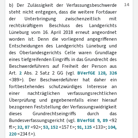
14
b) Der Zulässigkeit der Verfassungsbeschwerde
steht nicht entgegen, dass die weitere Fortdauer
der Unterbringung zwischenzeitlich mit
rechtskräftigem Beschluss des Landgerichts
Lüneburg vom 16. April 2018 erneut angeordnet
worden ist. Denn die vorliegend angegriffenen
Entscheidungen des Landgerichts Lüneburg und
des Oberlandesgerichts Celle waren Grundlage
eines tiefgreifenden Eingriffs in das Grundrecht des
Beschwerdeführers auf Freiheit der Person aus
Art.
2
Abs. 2 Satz 2 GG (vgl.
BVerfGE 128, 326
<389>). Der Beschwerdeführer hat daher ein
fortbestehendes schutzwürdiges Interesse an
einer nachträglichen verfassungsrechtlichen
Überprüfung und gegebenenfalls einer hierauf
bezogenen Feststellung der Verfassungswidrigkeit
dieses Grundrechtseingriffs durch das
Bundesverfassungsgericht (vgl.
BVerfGE 9, 89
<92
ff.>;
32, 87
<92>;
53, 152
<157 f.>;
91, 125
<133>;
104,
220
<234 f.>).