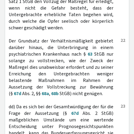
Satz 1 StGB den Vollzug der Maßregel für erledigt,
wenn nicht die Gefahr besteht, dass der
Untergebrachte erhebliche Taten begehen wird,
durch welche die Opfer seelisch oder körperlich
schwer geschädigt werden.
22
Der Grundsatz der Verhältnismäßigkeit gebietet
darüber hinaus, die Unterbringung in einem
psychiatrischen Krankenhaus nach §
63
StGB nur
solange zu vollstrecken, wie der Zweck der
Maßregel dies unabweisbar erfordert und zu seiner
Erreichung den Untergebrachten weniger
belastende Maßnahmen im Rahmen der
Aussetzung der Vollstreckung zur Bewährung
(§
67d
Abs. 2, §§
68a
,
68b
StGB) nicht genügen.
23
dd) Da es sich bei der Gesamtwürdigung der für die
Frage der Aussetzung (§
67d
Abs. 2 StGB)
maßgeblichen Umstände um eine wertende
Entscheidung unter Prognosegesichtspunkten
handelt, kann das Bundesverfassungsgericht sie