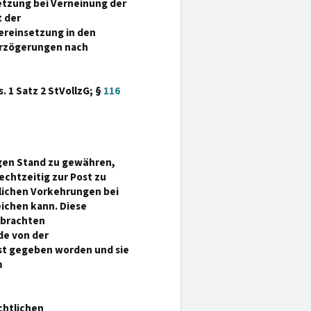
etzung bei Verneinung der
 der
reinsetzung in den
Verzögerungen nach
. 1 Satz 2 StVollzG; §
116
igen Stand zu gewähren,
chtzeitig zur Post zu
blichen Vorkehrungen bei
ichen kann. Diese
ebrachten
de von der
st gegeben worden und sie
m
chtlichen