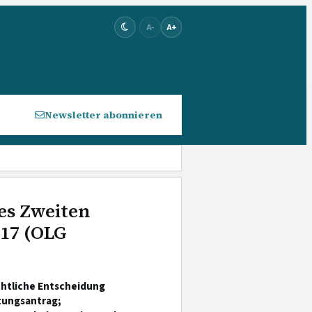
A-
A+
Newsletter abonnieren
es Zweiten
017 (OLG
chtliche Entscheidung
tungsantrag;