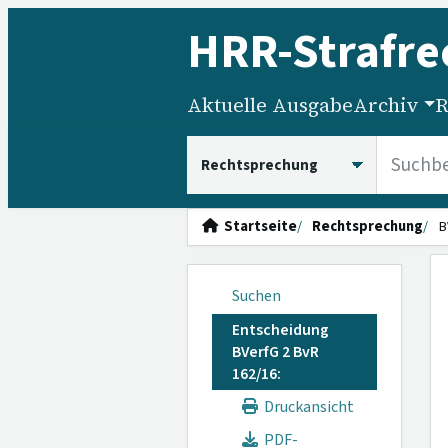
HRR
-Strafre
Aktuelle Ausgabe
Archiv
R
HRRS durchsuchen
Startseite
Rechtsprechung
B
Suchen
Entscheidung
BVerfG 2 BvR
162/16:
Druckansicht
PDF-