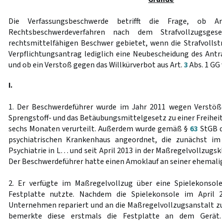
Die Verfassungsbeschwerde betrifft die Frage, ob 
Rechtsbeschwerdeverfahren nach dem Strafvollzugsge
rechtsmittelfähigen Beschwer gebietet, wenn die Strafvoll
Verpflichtungsantrag lediglich eine Neubescheidung des Antr
und ob ein Verstoß gegen das Willkürverbot aus Art.
3
Abs. 1 GG 
I.
1. Der Beschwerdeführer wurde im Jahr 2011 wegen Verstöß
Sprengstoff- und das Betäubungsmittelgesetz zu einer Freihei
sechs Monaten verurteilt. Außerdem wurde gemäß §
63
StGB d
psychiatrischen Krankenhaus angeordnet, die zunächst im
Psychiatrie in L… und seit April 2013 in der Maßregelvollzugsk
Der Beschwerdeführer hatte einen Amoklauf an seiner ehemali
2. Er verfügte im Maßregelvollzug über eine Spielekonsole
Festplatte nutzte. Nachdem die Spielekonsole im April
Unternehmen repariert und an die Maßregelvollzugsanstalt z
bemerkte diese erstmals die Festplatte an dem Gerät.