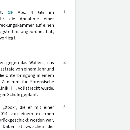
1
Art.
19
Abs. 4 GG im
setz die Annahme einer
streckungskammer auf einen
agstellers angeordnet hat,
vorliegt.
2
en gegen das Waffen-, das
tsstrafe von einem Jahr und
ie Unterbringung in einem
 Zentrum für Forensische
linik H… vollstreckt wurde.
gen Schule geplant.
3
 „Xbox“, die er mit einer
 2014 von einem externen
urückgeschickt worden war,
 Dabei ist zwischen der