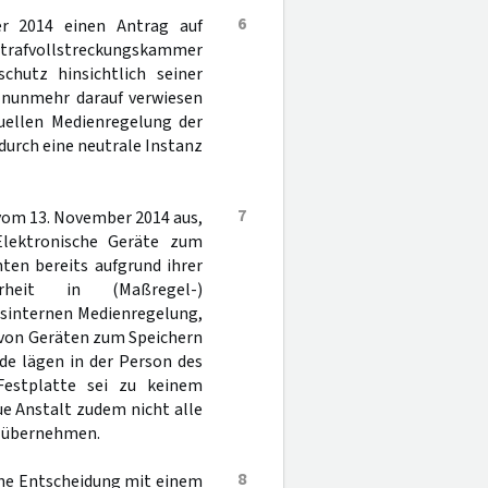
6
er 2014 einen Antrag auf
 Strafvollstreckungskammer
chutz hinsichtlich seiner
r nunmehr darauf verwiesen
uellen Medienregelung der
durch eine neutrale Instanz
7
 vom 13. November 2014 aus,
lektronische Geräte zum
en bereits aufgrund ihrer
erheit in (Maßregel-)
tsinternen Medienregelung,
 von Geräten zum Speichern
e lägen in der Person des
Festplatte sei zu keinem
e Anstalt zudem nicht alle
t übernehmen.
8
che Entscheidung mit einem