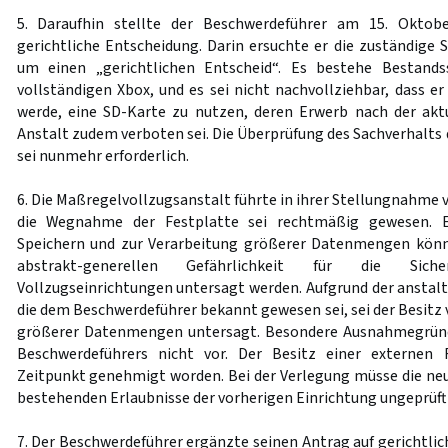
5. Daraufhin stellte der Beschwerdeführer am 15. Oktob
gerichtliche Entscheidung. Darin ersuchte er die zuständige
um einen „gerichtlichen Entscheid“. Es bestehe Bestandss
vollständigen Xbox, und es sei nicht nachvollziehbar, dass e
werde, eine SD-Karte zu nutzen, deren Erwerb nach der akt
Anstalt zudem verboten sei. Die Überprüfung des Sachverhalts 
sei nunmehr erforderlich.
6. Die Maßregelvollzugsanstalt führte in ihrer Stellungnahme
die Wegnahme der Festplatte sei rechtmäßig gewesen. E
Speichern und zur Verarbeitung größerer Datenmengen könnt
abstrakt-generellen Gefährlichkeit für die Sich
Vollzugseinrichtungen untersagt werden. Aufgrund der anstal
die dem Beschwerdeführer bekannt gewesen sei, sei der Besitz
größerer Datenmengen untersagt. Besondere Ausnahmegründ
Beschwerdeführers nicht vor. Der Besitz einer externen 
Zeitpunkt genehmigt worden. Bei der Verlegung müsse die neu
bestehenden Erlaubnisse der vorherigen Einrichtung ungeprüf
7. Der Beschwerdeführer ergänzte seinen Antrag auf gerichtli