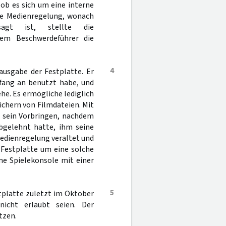
ob es sich um eine interne
hre Medienregelung, wonach
sagt ist, stellte die
dem Beschwerdeführer die
4
ausgabe der Festplatte. Er
nfang an benutzt habe, und
e. Es ermögliche lediglich
ichern von Filmdateien. Mit
r sein Vorbringen, nachdem
bgelehnt hatte, ihm seine
Medienregelung veraltet und
r Festplatte um eine solche
ine Spielekonsole mit einer
5
tplatte zuletzt im Oktober
nicht erlaubt seien. Der
tzen.