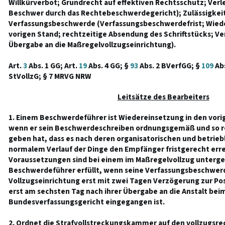
Willkürverbot; Grundrecht auf effektiven Rechtsschutz; Verl
Beschwer durch das Rechtebeschwerdegericht); Zulässigkeit
Verfassungsbeschwerde (Verfassungsbeschwerdefrist; Wiede
vorigen Stand; rechtzeitige Absendung des Schriftstücks; 
Übergabe an die Maßregelvollzugseinrichtung).
Art.
3
Abs. 1 GG; Art.
19
Abs. 4 GG; §
93
Abs. 2 BVerfGG; §
109
Abs
StVollzG; § 7 MRVG NRW
Leitsätze des Bearbeiters
1. Einem Beschwerdeführer ist Wiedereinsetzung in den vor
wenn er sein Beschwerdeschreiben ordnungsgemäß und so re
geben hat, dass es nach deren organisatorischen und betrie
normalem Verlauf der Dinge den Empfänger fristgerecht erre
Voraussetzungen sind bei einem im Maßregelvollzug unterg
Beschwerdeführer erfüllt, wenn seine Verfassungsbeschwer
Vollzugseinrichtung erst mit zwei Tagen Verzögerung zur Po
erst am sechsten Tag nach ihrer Übergabe an die Anstalt bei
Bundesverfassungsgericht eingegangen ist.
2. Ordnet die Strafvollstreckungskammer auf den vollzugsre