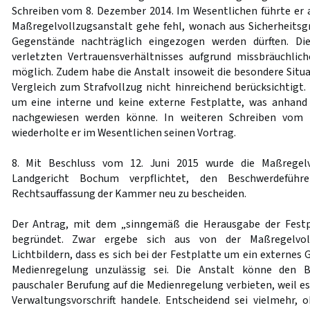
Schreiben vom 8. Dezember 2014. Im Wesentlichen führte er 
Maßregelvollzugsanstalt gehe fehl, wonach aus Sicherheits
Gegenstände nachträglich eingezogen werden dürften. Die
verletzten Vertrauensverhältnisses aufgrund missbräuchli
möglich. Zudem habe die Anstalt insoweit die besondere Situ
Vergleich zum Strafvollzug nicht hinreichend berücksichtigt.
um eine interne und keine externe Festplatte, was anhan
nachgewiesen werden könne. In weiteren Schreiben vom 4
wiederholte er im Wesentlichen seinen Vortrag.
8. Mit Beschluss vom 12. Juni 2015 wurde die Maßregelv
Landgericht Bochum verpflichtet, den Beschwerdeführ
Rechtsauffassung der Kammer neu zu bescheiden.
Der Antrag, mit dem „sinngemäß die Herausgabe der Festp
begründet. Zwar ergebe sich aus von der Maßregelvoll
Lichtbildern, dass es sich bei der Festplatte um ein externes 
Medienregelung unzulässig sei. Die Anstalt könne den B
pauschaler Berufung auf die Medienregelung verbieten, weil es
Verwaltungsvorschrift handele. Entscheidend sei vielmehr, 