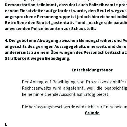
Demonstration teilnimmt, dass dort auch Polizeibeamte präs
er vom Einsatzleiter aufgefordert wurde, den Beutel wegzus
angesprochene Personengruppe ist jedoch hinreichend indivi
Betroffene den Beutel „ostentativ“ und „nachgerade paradi
anwesenden Polizeibeamten zur Schau stellt.
4. Die gebotene Abwägung zwischen Meinungsfreiheit und Pe
angesichts des geringen Aussagegehalts einerseits und der 
andererseits zu einem Überwiegen des Persönlichkeitsschutz
Strafbarkeit wegen Beleidigung.
Entscheidungstenor
Der Antrag auf Bewilligung von Prozesskostenhilfe 
Rechtsanwalts wird abgelehnt, weil die beabsichti
keine hinreichende Aussicht auf Erfolg bietet.
Die Verfassungsbeschwerde wird nicht zur Entschei
Gründe
I.