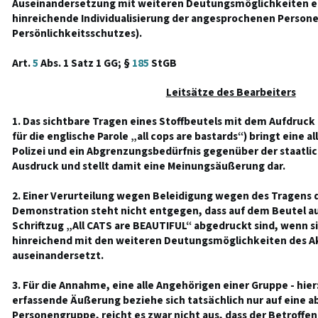
Auseinandersetzung mit weiteren Deutungsmöglichkeiten e
hinreichende Individualisierung der angesprochenen Perso
Persönlichkeitsschutzes).
Art.
5
Abs. 1 Satz 1 GG; §
185
StGB
Leitsätze des Bearbeiters
1. Das sichtbare Tragen eines Stoffbeutels mit dem Aufdruck „
für die englische Parole „all cops are bastards“) bringt eine
Polizei und ein Abgrenzungsbedürfnis gegenüber der staat
Ausdruck und stellt damit eine Meinungsäußerung dar.
2. Einer Verurteilung wegen Beleidigung wegen des Tragens d
Demonstration steht nicht entgegen, dass auf dem Beutel a
Schriftzug „All CATS are BEAUTIFUL“ abgedruckt sind, wenn si
hinreichend mit den weiteren Deutungsmöglichkeiten des 
auseinandersetzt.
3. Für die Annahme, eine alle Angehörigen einer Gruppe - hier
erfassende Äußerung beziehe sich tatsächlich nur auf eine 
Personengruppe, reicht es zwar nicht aus, dass der Betroffen