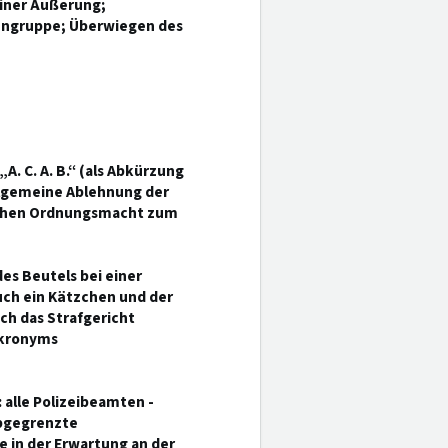
iner Äußerung;
nengruppe; Überwiegen des
A. C. A. B.“ (als Abkürzung
 allgemeine Ablehnung der
lichen Ordnungsmacht zum
es Beutels bei einer
uch ein Kätzchen und der
ch das Strafgericht
Akronyms
: alle Polizeibeamten -
abgegrenzte
e in der Erwartung an der