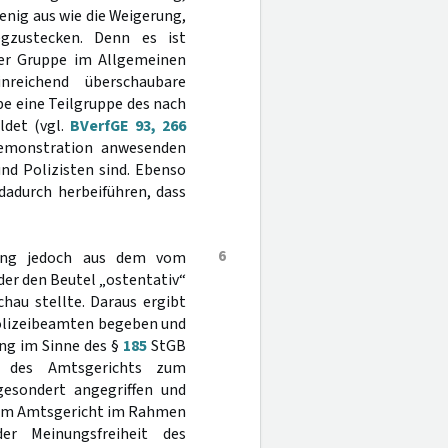
enig aus wie die Weigerung,
egzustecken. Denn es ist
iner Gruppe im Allgemeinen
reichend überschaubare
e eine Teilgruppe des nach
ldet (vgl.
BVerfGE 93, 266
ndemonstration anwesenden
und Polizisten sind. Ebenso
 dadurch herbeiführen, dass
6
dnung jedoch aus dem vom
der den Beutel „ostentativ“
hau stellte. Daraus ergibt
 Polizeibeamten begeben und
gung im Sinne des §
185
StGB
en des Amtsgerichts zum
gesondert angegriffen und
 vom Amtsgericht im Rahmen
r Meinungsfreiheit des