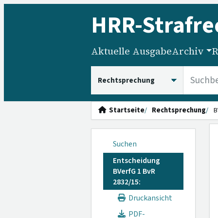
HRR
-Strafre
Aktuelle Ausgabe
Archiv
R
HRRS durchsuchen
Startseite
Rechtsprechung
B
Suchen
Entscheidung
BVerfG 1 BvR
2832/15:
Druckansicht
PDF-