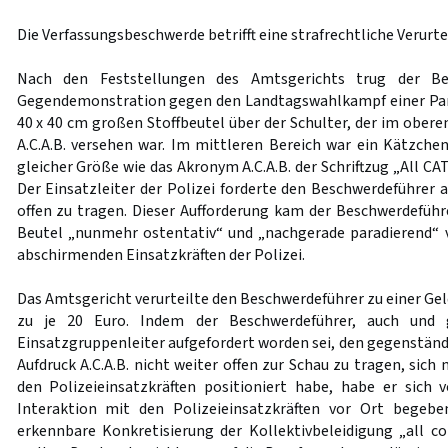
Die Verfassungsbeschwerde betrifft eine strafrechtliche Verurt
Nach den Feststellungen des Amtsgerichts trug der Bes
Gegendemonstration gegen den Landtagswahlkampf einer Part
40 x 40 cm großen Stoffbeutel über der Schulter, der im ober
A.C.A.B. versehen war. Im mittleren Bereich war ein Kätzche
gleicher Größe wie das Akronym A.C.A.B. der Schriftzug „All C
Der Einsatzleiter der Polizei forderte den Beschwerdeführer a
offen zu tragen. Dieser Aufforderung kam der Beschwerdeführ
Beutel „nunmehr ostentativ“ und „nachgerade paradierend“ 
abschirmenden Einsatzkräften der Polizei.
Das Amtsgericht verurteilte den Beschwerdeführer zu einer Ge
zu je 20 Euro. Indem der Beschwerdeführer, auch und
Einsatzgruppenleiter aufgefordert worden sei, den gegenständ
Aufdruck A.C.A.B. nicht weiter offen zur Schau zu tragen, sich
den Polizeieinsatzkräften positioniert habe, habe er sich vo
Interaktion mit den Polizeieinsatzkräften vor Ort begebe
erkennbare Konkretisierung der Kollektivbeleidigung „all c