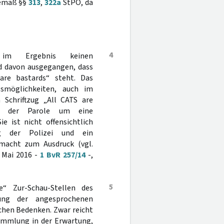
gemäß §§
313
,
322a
StPO, da
4
n im Ergebnis keinen
nd davon ausgegangen, dass
 are bastards“ steht. Das
smöglichkeiten, auch im
chriftzug „All CATS are
ei der Parole um eine
e ist nicht offensichtlich
ng der Polizei und ein
macht zum Ausdruck (vgl.
 Mai 2016 -
1 BvR 257/14
-,
5
e“ Zur-Schau-Stellen des
rung der angesprochenen
chen Bedenken. Zwar reicht
sammlung in der Erwartung,