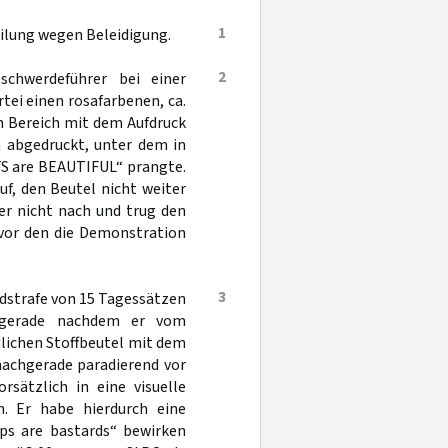
1
eilung wegen Beleidigung.
2
chwerdeführer bei einer
ei einen rosafarbenen, ca.
en Bereich mit dem Aufdruck
n abgedruckt, unter dem in
ATS are BEAUTIFUL“ prangte.
uf, den Beutel nicht weiter
er nicht nach und trug den
vor den die Demonstration
3
ldstrafe von 15 Tagessätzen
 gerade nachdem er vom
lichen Stoffbeutel mit dem
 nachgerade paradierend vor
rsätzlich in eine visuelle
n. Er habe hierdurch eine
ops are bastards“ bewirken