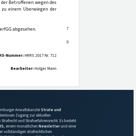
 der Betroffenen wegen des
g zu einem Überwiegen der
7
VerfGG abgesehen.
8
RS-Nummer:
HRRS 2017 Nr. 712
Bearbeiter:
Holger Mann
 Hamburger Anwaltskanzlei
Strate und
ostenlosen Zugang zur aktuellen
Strafrecht und Strafverfahrensrecht. Es besteht
RS
, einem monatlichen
Newsletter
und einer
r vollständigen strafrechtlichen