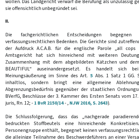
wollen. Das Landgericht verwarf die Berufung als unzulässig 
sie offensichtlich unbegründet sei.
II.
Die fachgerichtlichen Entscheidungen begegne
verfassungsrechtlichen Bedenken. Die Gerichte sind zutreffe
der Aufdruck A.C.A.B. für die englische Parole „all cops
Amtsgericht hat sich hinreichend mit weiteren Deutung
Zusammenhang mit dem abgebildeten Kätzchen und dem S
BEAUTIFUL“ auseinandergesetzt. Es handelt sich b
Meinungsäußerung im Sinne des Art.
5
Abs. 1 Satz 1 GG. Si
inhaltlos, sondern bringt eine allgemeine Ablehnu
Abgrenzungsbedürfnis gegenüber der staatlichen Ordnungs
BVerfG, Beschlüsse der 3. Kammer des Ersten Senats vom 17.
juris, Rn. 12; -
1 BvR 2150/14
- ,
NJW 2016, S. 2643
).
Die Schlussfolgerung, dass das „nachgerade paradierend
bedruckten Stoffbeutels eine hinreichende Konkretisie
Personengruppe enthält, begegnet keinen verfassungsrechtli
die alleinige Teilnahme des Beschwerdeführers an einer Ver