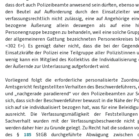
dass dort auch Polizeibeamte anwesend sein dürften, ebenso w
den Beutel auf Aufforderung durch den Einsatzleiter w
verfassungsrechtlich nicht zulässig, eine auf Angehörige e
bezogene Äußerung allein deswegen als auf eine hin
Personengruppe bezogen zu behandeln, weil eine solche Grupp
der allgemeineren Gattung bezeichneten Personenkreises bi
<302 f.>). Es genügt daher nicht, dass die bei der Gege
Einsatzkräfte der Polizei eine Teilgruppe aller Polizistinnen 
wenig kann ein Mitglied des Kollektivs die Individualisierung
der Äußernde zur Unterlassung aufgefordert wird.
Vorliegend folgt die erforderliche personalisierte Zuor
Amtsgericht festgestellten Verhalten des Beschwerdeführers, 
und „nachgerade paradierend“ vor den Polizeibeamten zur Sc
sich, dass sich der Beschwerdeführer bewusst in die Nähe der
sich auf sie individualisiert bezogen hat, was für eine Beleidi
ausreicht. Die Verfassungsmäßigkeit der Feststellung
Sachverhalt wurden mit der Verfassungsbeschwerde nicht 
werden daher hier zu Grunde gelegt. Zu Recht hat die sodann
des §
185
StGB durchgeführte Abwägung zwischen de