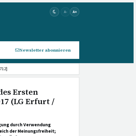
A-
A+
Newsletter abonnieren
 712]
des Ersten
17 (LG Erfurt /
igung durch Verwendung
eich der Meinungsfreiheit;