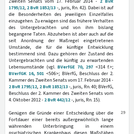
Zweiten Senats vom 17. Februar 2014 -
2 BvR
1795/12
,
2 BvR 1852/13
-, juris, Rn. 42). Dabei ist auf
die Besonderheiten des jeweiligen Einzelfalles
einzugehen. Zu erwägen sind das frühere Verhalten
des Untergebrachten und von ihm bislang
begangene Taten. Abzuheben ist aber auch auf die
seit Anordnung der Maßregel eingetretenen
Umstände, die für die künftige Entwicklung
bestimmend sind. Dazu gehören der Zustand des
Untergebrachten und die künftig zu erwartenden
Lebensumstände (vgl.
BVerfGE 70, 297
<314 f.>;
BVerfGK 16, 501
<506>; BVerfG, Beschluss der 2.
Kammer des Zweiten Senats vom 17. Februar 2014 -
2 BvR 1795/12
,
2 BvR 1852/13
-, juris, Rn. 40; BVerfG,
Beschluss der 2. Kammer des Zweiten Senats vom
4. Oktober 2012 -
2 BvR 442/12
-, juris, Rn. 15).
29
Genügen die Gründe einer Entscheidung über die
Fortdauer einer bereits außergewöhnlich lange
währenden Unterbringung in einem
psychiatrischen Krankenhaus diesen Maßstäben