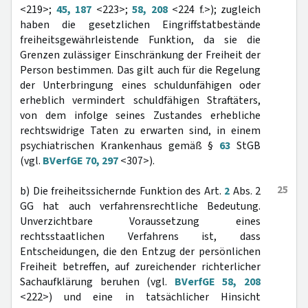
<219>;
45, 187
<223>;
58, 208
<224 f.>); zugleich
haben die gesetzlichen Eingriffstatbestände
freiheitsgewährleistende Funktion, da sie die
Grenzen zulässiger Einschränkung der Freiheit der
Person bestimmen. Das gilt auch für die Regelung
der Unterbringung eines schuldunfähigen oder
erheblich vermindert schuldfähigen Straftäters,
von dem infolge seines Zustandes erhebliche
rechtswidrige Taten zu erwarten sind, in einem
psychiatrischen Krankenhaus gemäß §
63
StGB
(vgl.
BVerfGE 70, 297
<307>).
25
b) Die freiheitssichernde Funktion des Art.
2
Abs. 2
GG hat auch verfahrensrechtliche Bedeutung.
Unverzichtbare Voraussetzung eines
rechtsstaatlichen Verfahrens ist, dass
Entscheidungen, die den Entzug der persönlichen
Freiheit betreffen, auf zureichender richterlicher
Sachaufklärung beruhen (vgl.
BVerfGE 58, 208
<222>) und eine in tatsächlicher Hinsicht