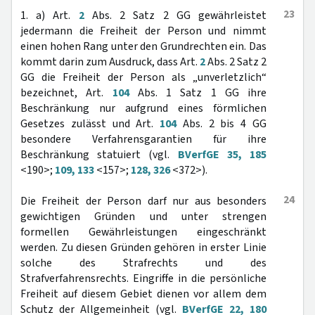
23
1. a) Art.
2
Abs. 2 Satz 2 GG gewährleistet
jedermann die Freiheit der Person und nimmt
einen hohen Rang unter den Grundrechten ein. Das
kommt darin zum Ausdruck, dass Art.
2
Abs. 2 Satz 2
GG die Freiheit der Person als „unverletzlich“
bezeichnet, Art.
104
Abs. 1 Satz 1 GG ihre
Beschränkung nur aufgrund eines förmlichen
Gesetzes zulässt und Art.
104
Abs. 2 bis 4 GG
besondere Verfahrensgarantien für ihre
Beschränkung statuiert (vgl.
BVerfGE 35, 185
<190>;
109, 133
<157>;
128, 326
<372>).
24
Die Freiheit der Person darf nur aus besonders
gewichtigen Gründen und unter strengen
formellen Gewährleistungen eingeschränkt
werden. Zu diesen Gründen gehören in erster Linie
solche des Strafrechts und des
Strafverfahrensrechts. Eingriffe in die persönliche
Freiheit auf diesem Gebiet dienen vor allem dem
Schutz der Allgemeinheit (vgl.
BVerfGE 22, 180