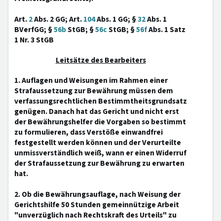
Art.
2
Abs. 2 GG; Art.
104
Abs. 1 GG; §
32
Abs. 1
BVerfGG; §
56b
StGB; §
56c
StGB; §
56f
Abs. 1 Satz
1 Nr. 3 StGB
Leitsätze des Bearbeiters
1. Auflagen und Weisungen im Rahmen einer
Strafaussetzung zur Bewährung müssen dem
verfassungsrechtlichen Bestimmtheitsgrundsatz
genügen. Danach hat das Gericht und nicht erst
der Bewährungshelfer die Vorgaben so bestimmt
zu formulieren, dass Verstöße einwandfrei
festgestellt werden können und der Verurteilte
unmissverständlich weiß, wann er einen Widerruf
der Strafaussetzung zur Bewährung zu erwarten
hat.
2. Ob die Bewährungsauflage, nach Weisung der
Gerichtshilfe 50 Stunden gemeinnützige Arbeit
"unverzüglich nach Rechtskraft des Urteils" zu