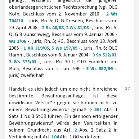
genügt, erscheint angesichts der jüngeren
oberlandesgerichtlichen Rechtsprechung (vgl. OLG
Köln, Beschluss vom 2. November 2010 -
2 Ws
704/10
-, juris, Rn. 5; OLG Dresden, Beschluss vom
29. April 2008 -
2 Ss 40/08
,
2 Ws 81/08
-, juris, Rn. 5;
OLG Braunschweig, Beschluss vom 9. Januar 2006 -
Ws 1/06
-, juris, Rn. 5; KG, Beschluss vom 13. April
2005 -
1 AR 319/05
,
5 Ws 157/05
-, juris, Rn. 6; OLG
Hamm, Beschluss vom 6. Januar 2004 -
3 Ss 512/03
,
3 Ws 373/03
-, juris, Rn. 30 f.; OLG Frankfurt am
Main, Beschluss vom 2. Juli 1996 -
3 Ws 552/96
-,
juris) zweifelhaft.
17
Handelt es sich jedoch um eine nicht hinreichend
bestimmte Bewährungsauflage, ist diese
unwirksam. Verstöße gegen sie können nicht zu
einem Bewährungswiderruf gemäß §
56f
Abs. 1
Satz 1 Nr. 3 StGB führen. Ein dennoch erfolgender
Bewährungswiderruf würde den Verurteilten in
seinem Grundrecht aus Art.
2
Abs. 2 Satz 2 in
Verbindung mit Art.
104
Abs. 1 GG verletzen.