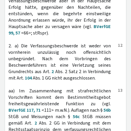
Verfassungsbeschwerde aber in der Hauptsache
Erfolg hätte, gegenüber den Nachteilen, die
entstünden, wenn die begehrte einstweilige
Anordnung erlassen würde, ihr der Erfolg in der
Hauptsache aber zu versagen wäre (vgl.
BVerfGE
99, 57
<66>; stRspr).
12
2. a) Die Verfassungsbeschwerde ist weder von
vornherein unzulässig noch offensichtlich
unbegründet. Nach dem Vorbringen des
Beschwerdeführers ist eine Verletzung seines
Grundrechts aus Art.
2
Abs. 2 Satz 2 in Verbindung
mit Art.
104
Abs. 1 GG nicht ausgeschlossen.
13
aa) Im Zusammenhang mit strafrechtlichen
Vorschriften kommt dem Bestimmtheitsgebot
freiheitsgewährleistende Funktion zu (vgl.
BVerfGE 117, 71
<111> m.w.N.). Auflagen nach §
56b
StGB und Weisungen nach §
56c
StGB müssen
gemäß Art.
2
Abs. 2 GG in Verbindung mit dem
Rechtsstaatsprinzip dem verfassungsrechtlichen