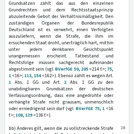
Grundsätzen zählt das aus den einzelnen
Grundrechten und dem Rechtsstaatsprinzip
abzuleitende Gebot der Verhältnismäßigkeit. Den
zuständigen Organen der Bundesrepublik
Deutschland ist es verwehrt, einen Verfolgten
auszuliefern, wenn die Strafe, die ihm im
ersuchenden Staat droht, unerträglich hart, mithin
unter jedem denkbaren Gesichtspunkt
unangemessen erscheint. Tatbestand und
Rechtsfolge müssen sachgerecht aufeinander
abgestimmt sein (vgl.
BVerfGE 50, 205
<214 f.>;
75,
1
<16>;
113, 154
<162>). Ebenso zählt es wegen Art.
1
Abs. 1 GG und Art.
2
Abs. 1 GG zu den
unabdingbaren Grundsätzen der deutschen
Verfassungsordnung, dass eine angedrohte oder
verhängte Strafe nicht grausam, unmenschlich
oder erniedrigend sein darf (vgl.
BVerfGE 75, 1
<16
f.>;
108, 129
<136 f.>).
26
bb) Anderes gilt, wenn die zu vollstreckende Strafe