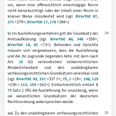
vor, wenn eine offensichtlich einschlägige Norm
nicht berücksichtigt oder der Inhalt einer Norm in
krasser Weise missdeutet wird (vgl.
BVerfGE 87,
273
<279>;
BVerfGK 17, 178
<184>).
24
b) Im Auslieferungsverfahren gilt der Grundsatz der
Amtsaufklärung (vgl.
BVerfGE 60, 348
<358>;
BVerfGK 18, 63
<73>). Behörden und Gerichte
müssen sich vergewissern, dass die Auslieferung
und die ihr zugrunde liegenden Akte mit dem nach
Art.
25
GG verbindlichen völkerrechtlichen
Mindeststandard und den unabdingbaren
verfassungsrechtlichen Grundsätzen vereinbar sind
(vgl.
BVerfGE 63, 332
<337 f.>;
75, 1
<19>;
108, 129
<136>;
113, 154
<162>). Einfachrechtlich erklärt §
73
Satz 1 IRG die Auslieferung für unzulässig, wenn
sie wesentlichen Grundsätzen der deutschen
Rechtsordnung widersprechen würde.
25
aa) Zu den unabdingbaren verfassungsrechtlichen