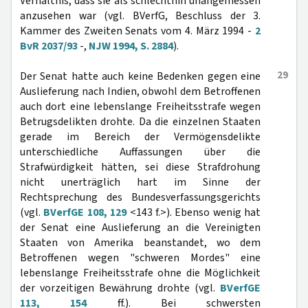
Verhältnis, dass sie als schlechthin unangemessen
anzusehen war (vgl. BVerfG, Beschluss der 3.
Kammer des Zweiten Senats vom 4. März 1994 -
2
BvR 2037/93
-,
NJW 1994, S. 2884
).
29
Der Senat hatte auch keine Bedenken gegen eine
Auslieferung nach Indien, obwohl dem Betroffenen
auch dort eine lebenslange Freiheitsstrafe wegen
Betrugsdelikten drohte. Da die einzelnen Staaten
gerade im Bereich der Vermögensdelikte
unterschiedliche Auffassungen über die
Strafwürdigkeit hätten, sei diese Strafdrohung
nicht unerträglich hart im Sinne der
Rechtsprechung des Bundesverfassungsgerichts
(vgl.
BVerfGE 108, 129
<143 f.>). Ebenso wenig hat
der Senat eine Auslieferung an die Vereinigten
Staaten von Amerika beanstandet, wo dem
Betroffenen wegen "schweren Mordes" eine
lebenslange Freiheitsstrafe ohne die Möglichkeit
der vorzeitigen Bewährung drohte (vgl.
BVerfGE
113, 154
ff.). Bei schwersten