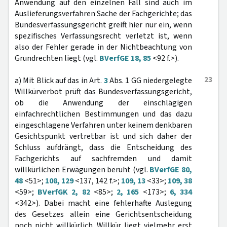
Anwendung auf den einzelnen Fall sind auch im
Auslieferungsverfahren Sache der Fachgerichte; das
Bundesverfassungsgericht greift hier nur ein, wenn
spezifisches Verfassungsrecht verletzt ist, wenn
also der Fehler gerade in der Nichtbeachtung von
Grundrechten liegt (vgl.
BVerfGE 18, 85
<92 f.>).
23
a) Mit Blick auf das in Art.
3
Abs. 1 GG niedergelegte
Willkürverbot prüft das Bundesverfassungsgericht,
ob die Anwendung der einschlägigen
einfachrechtlichen Bestimmungen und das dazu
eingeschlagene Verfahren unter keinem denkbaren
Gesichtspunkt vertretbar ist und sich daher der
Schluss aufdrängt, dass die Entscheidung des
Fachgerichts auf sachfremden und damit
willkürlichen Erwägungen beruht (vgl.
BVerfGE 80,
48
<51>;
108, 129
<137, 142 f.>;
109, 13
<33>;
109, 38
<59>;
BVerfGK 2, 82
<85>;
2, 165
<173>;
6, 334
<342>). Dabei macht eine fehlerhafte Auslegung
des Gesetzes allein eine Gerichtsentscheidung
noch nicht willkürlich. Willkür liegt vielmehr erst