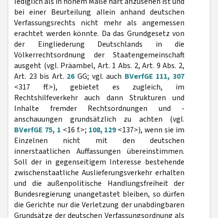
lediglich als in hohem Maße hart anzusehen ist und
bei einer Beurteilung allein anhand deutschen
Verfassungsrechts nicht mehr als angemessen
erachtet werden könnte. Da das Grundgesetz von
der Eingliederung Deutschlands in die
Völkerrechtsordnung der Staatengemeinschaft
ausgeht (vgl. Präambel, Art. 1 Abs. 2, Art. 9 Abs. 2,
Art. 23 bis Art.
26
GG; vgl. auch
BVerfGE 111, 307
<317 ff.>), gebietet es zugleich, im
Rechtshilfeverkehr auch dann Strukturen und
Inhalte fremder Rechtsordnungen und -
anschauungen grundsätzlich zu achten (vgl.
BVerfGE 75, 1
<16 f.>;
108, 129
<137>), wenn sie im
Einzelnen nicht mit den deutschen
innerstaatlichen Auffassungen übereinstimmen.
Soll der in gegenseitigem Interesse bestehende
zwischenstaatliche Auslieferungsverkehr erhalten
und die außenpolitische Handlungsfreiheit der
Bundesregierung unangetastet bleiben, so dürfen
die Gerichte nur die Verletzung der unabdingbaren
Grundsätze der deutschen Verfassungsordnung als