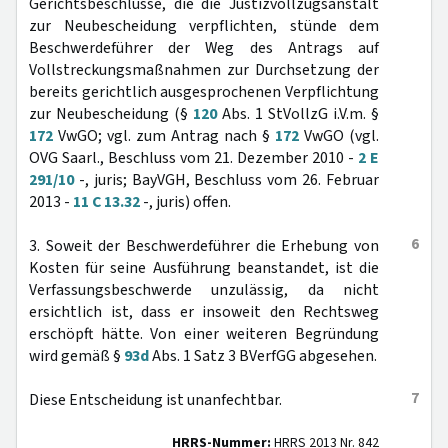
Gerichtsbeschlüsse, die die Justizvollzugsanstalt
zur Neubescheidung verpflichten, stünde dem
Beschwerdeführer der Weg des Antrags auf
Vollstreckungsmaßnahmen zur Durchsetzung der
bereits gerichtlich ausgesprochenen Verpflichtung
zur Neubescheidung (§
120
Abs. 1 StVollzG i.V.m. §
172
VwGO; vgl. zum Antrag nach §
172
VwGO (vgl.
OVG Saarl., Beschluss vom 21. Dezember 2010 -
2 E
291/10
-, juris; BayVGH, Beschluss vom 26. Februar
2013 -
11 C 13.32
-, juris) offen.
6
3. Soweit der Beschwerdeführer die Erhebung von
Kosten für seine Ausführung beanstandet, ist die
Verfassungsbeschwerde unzulässig, da nicht
ersichtlich ist, dass er insoweit den Rechtsweg
erschöpft hätte. Von einer weiteren Begründung
wird gemäß §
93d
Abs. 1 Satz 3 BVerfGG abgesehen.
7
Diese Entscheidung ist unanfechtbar.
HRRS-Nummer:
HRRS 2013 Nr. 842