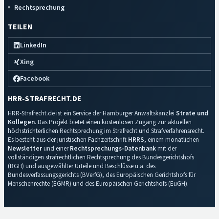
Rechtsprechung
TEILEN
LinkedIn
Xing
Facebook
HRR-STRAFRECHT.DE
HRR-Strafrecht.de ist ein Service der Hamburger Anwaltskanzlei
Strate und
Kollegen
. Das Projekt bietet einen kostenlosen Zugang zur aktuellen
höchstrichterlichen Rechtsprechung im Strafrecht und Strafverfahrensrecht.
Es besteht aus der juristischen Fachzeitschrift
HRRS
, einem monatlichen
Newsletter
und einer
Rechtsprechungs-Datenbank
mit der
vollständigen strafrechtlichen Rechtsprechung des Bundesgerichtshofs
(BGH) und ausgewählter Urteile und Beschlüsse u.a. des
Bundesverfassungsgerichts (BVerfG), des Europäischen Gerichtshofs für
Menschenrechte (EGMR) und des Europäischen Gerichtshofs (EuGH).
Impressum
·
Datenschutz