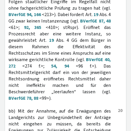
Folgen staatlicher Eingriffe im Regelfall nicht
ohne fachgerichtliche Prüfung zu tragen hat (vgl.
BVerfGE 94, 166
<213>). Dabei fordert Art.
19
Abs. 4
GG zwar keinen Instanzenzug (vgl.
BVerfGE 87, 48
<61>;
92, 365
<410>; stRspr). Eröffnet das
Prozessrecht aber eine weitere Instanz, so
gewährleistet Art.
19
Abs. 4 GG dem Bürger in
diesem Rahmen die Effektivität des
Rechtsschutzes im Sinne eines Anspruchs auf eine
wirksame gerichtliche Kontrolle (vgl.
BVerfGE 40,
272
<274 f.>;
54, 94
<96 f.>). Das
Rechtsmittelgericht darf ein von der jeweiligen
Rechtsordnung eröffnetes Rechtsmittel daher
nicht ineffektiv machen und für den
Beschwerdeführer „leerlaufen“ lassen (vgl.
BVerfGE 78, 88
<99>).
20
bb) Mit der Annahme, auf die Erwägungen des
Landgerichts zur Unbegründetheit der Anträge
nicht eingehen zu müssen, da bereits die
Erwägungen zur Zulässigkeit die Entscheidung