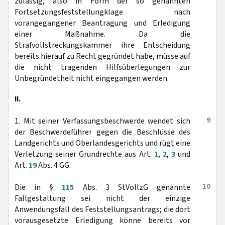
zulässig, also in Form der so genannten
Fortsetzungsfeststellungklage nach
vorangegangener Beantragung und Erledigung
einer Maßnahme. Da die
Strafvollstreckungskammer ihre Entscheidung
bereits hierauf zu Recht gegründet habe, müsse auf
die nicht tragenden Hilfsüberlegungen zur
Unbegründetheit nicht eingegangen werden.
II.
9
1. Mit seiner Verfassungsbeschwerde wendet sich
der Beschwerdeführer gegen die Beschlüsse des
Landgerichts und Oberlandesgerichts und rügt eine
Verletzung seiner Grundrechte aus Art.
1
,
2
,
3
und
Art.
19
Abs. 4 GG.
10
Die in §
115
Abs. 3 StVollzG genannte
Fallgestaltung sei nicht der einzige
Anwendungsfall des Feststellungsantrags; die dort
vorausgesetzte Erledigung könne bereits vor