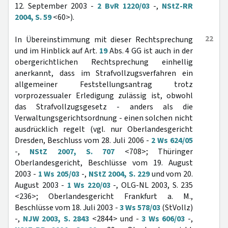
12. September 2003 -
2 BvR 1220/03
-,
NStZ-RR
2004, S. 59
<60>).
22
In Übereinstimmung mit dieser Rechtsprechung
und im Hinblick auf Art.
19
Abs. 4 GG ist auch in der
obergerichtlichen Rechtsprechung einhellig
anerkannt, dass im Strafvollzugsverfahren ein
allgemeiner Feststellungsantrag trotz
vorprozessualer Erledigung zulässig ist, obwohl
das Strafvollzugsgesetz - anders als die
Verwaltungsgerichtsordnung - einen solchen nicht
ausdrücklich regelt (vgl. nur Oberlandesgericht
Dresden, Beschluss vom 28. Juli 2006 -
2 Ws 624/05
-,
NStZ 2007, S. 707
<708>; Thüringer
Oberlandesgericht, Beschlüsse vom 19. August
2003 -
1 Ws 205/03
-,
NStZ 2004, S. 229
und vom 20.
August 2003 -
1 Ws 220/03
-, OLG-NL 2003, S. 235
<236>; Oberlandesgericht Frankfurt a. M.,
Beschlüsse vom 18. Juli 2003 -
3 Ws 578/03
(StVollz)
-,
NJW 2003, S. 2843
<2844> und -
3 Ws 606/03
-,