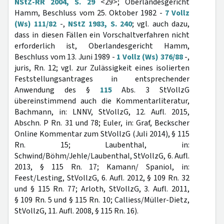
NStZ-RR 2004, S. 29
<29>; Oberlandesgericht
Hamm, Beschluss vom 25. Oktober 1982 -
7 Vollz
(Ws) 111/82
-,
NStZ 1983, S. 240
; vgl. auch dazu,
dass in diesen Fällen ein Vorschaltverfahren nicht
erforderlich ist, Oberlandesgericht Hamm,
Beschluss vom 13. Juni 1989 -
1 Vollz (Ws) 376/88
-,
juris, Rn. 12; vgl. zur Zulässigkeit eines isolierten
Feststellungsantrages in entsprechender
Anwendung des §
115
Abs. 3 StVollzG
übereinstimmend auch die Kommentarliteratur,
Bachmann, in: LNNV, StVollzG, 12. Aufl. 2015,
Abschn. P Rn. 31 und 78; Euler, in: Graf, Beckscher
Online Kommentar zum StVollzG (Juli 2014), § 115
Rn. 15; Laubenthal, in:
Schwind/Böhm/Jehle/Laubenthal, StVollzG, 6. Aufl.
2013, § 115 Rn. 17; Kamann/ Spaniol, in:
Feest/Lesting, StVollzG, 6. Aufl. 2012, § 109 Rn. 32
und § 115 Rn. 77; Arloth, StVollzG, 3. Aufl. 2011,
§ 109 Rn. 5 und § 115 Rn. 10; Calliess/Müller-Dietz,
StVollzG, 11. Aufl. 2008, § 115 Rn. 16).