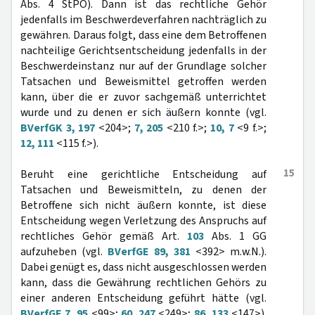
Abs. 4 StPO). Dann ist das rechtliche Gehör
jedenfalls im Beschwerdeverfahren nachträglich zu
gewähren. Daraus folgt, dass eine dem Betroffenen
nachteilige Gerichtsentscheidung jedenfalls in der
Beschwerdeinstanz nur auf der Grundlage solcher
Tatsachen und Beweismittel getroffen werden
kann, über die er zuvor sachgemäß unterrichtet
wurde und zu denen er sich äußern konnte (vgl.
BVerfGK 3, 197
<204>;
7, 205
<210 f.>;
10, 7
<9 f.>;
12, 111
<115 f.>).
15
Beruht eine gerichtliche Entscheidung auf
Tatsachen und Beweismitteln, zu denen der
Betroffene sich nicht äußern konnte, ist diese
Entscheidung wegen Verletzung des Anspruchs auf
rechtliches Gehör gemäß Art.
103
Abs. 1 GG
aufzuheben (vgl.
BVerfGE 89, 381
<392> m.w.N.).
Dabei genügt es, dass nicht ausgeschlossen werden
kann, dass die Gewährung rechtlichen Gehörs zu
einer anderen Entscheidung geführt hätte (vgl.
BVerfGE 7, 95
<99>;
60, 247
<249>;
86, 133
<147>).