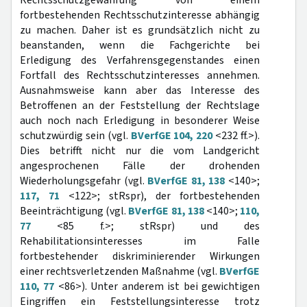
Rechtsschutzgewährung von einem
fortbestehenden Rechtsschutzinteresse abhängig
zu machen. Daher ist es grundsätzlich nicht zu
beanstanden, wenn die Fachgerichte bei
Erledigung des Verfahrensgegenstandes einen
Fortfall des Rechtsschutzinteresses annehmen.
Ausnahmsweise kann aber das Interesse des
Betroffenen an der Feststellung der Rechtslage
auch noch nach Erledigung in besonderer Weise
schutzwürdig sein (vgl.
BVerfGE 104, 220
<232 ff.>).
Dies betrifft nicht nur die vom Landgericht
angesprochenen Fälle der drohenden
Wiederholungsgefahr (vgl.
BVerfGE 81, 138
<140>;
117, 71
<122>; stRspr), der fortbestehenden
Beeinträchtigung (vgl.
BVerfGE 81, 138
<140>;
110,
77
<85 f.>; stRspr) und des
Rehabilitationsinteresses im Falle
fortbestehender diskriminierender Wirkungen
einer rechtsverletzenden Maßnahme (vgl.
BVerfGE
110, 77
<86>). Unter anderem ist bei gewichtigen
Eingriffen ein Feststellungsinteresse trotz