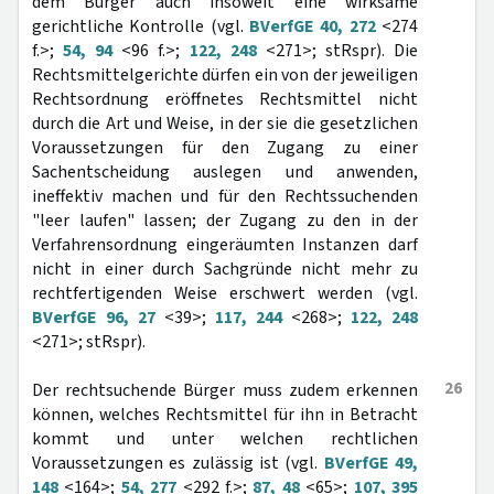
dem Bürger auch insoweit eine wirksame
gerichtliche Kontrolle (vgl.
BVerfGE 40, 272
<274
f.>;
54, 94
<96 f.>;
122, 248
<271>; stRspr). Die
Rechtsmittelgerichte dürfen ein von der jeweiligen
Rechtsordnung eröffnetes Rechtsmittel nicht
durch die Art und Weise, in der sie die gesetzlichen
Voraussetzungen für den Zugang zu einer
Sachentscheidung auslegen und anwenden,
ineffektiv machen und für den Rechtssuchenden
"leer laufen" lassen; der Zugang zu den in der
Verfahrensordnung eingeräumten Instanzen darf
nicht in einer durch Sachgründe nicht mehr zu
rechtfertigenden Weise erschwert werden (vgl.
BVerfGE 96, 27
<39>;
117, 244
<268>;
122, 248
<271>; stRspr).
26
Der rechtsuchende Bürger muss zudem erkennen
können, welches Rechtsmittel für ihn in Betracht
kommt und unter welchen rechtlichen
Voraussetzungen es zulässig ist (vgl.
BVerfGE 49,
148
<164>;
54, 277
<292 f.>;
87, 48
<65>;
107, 395