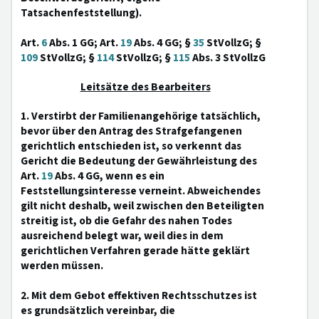
Tatsachenfeststellung).
Art.
6
Abs. 1 GG; Art.
19
Abs. 4 GG; §
35
StVollzG; §
109
StVollzG; §
114
StVollzG; §
115
Abs. 3 StVollzG
Leitsätze des Bearbeiters
1. Verstirbt der Familienangehörige tatsächlich,
bevor über den Antrag des Strafgefangenen
gerichtlich entschieden ist, so verkennt das
Gericht die Bedeutung der Gewährleistung des
Art.
19
Abs. 4 GG, wenn es ein
Feststellungsinteresse verneint. Abweichendes
gilt nicht deshalb, weil zwischen den Beteiligten
streitig ist, ob die Gefahr des nahen Todes
ausreichend belegt war, weil dies in dem
gerichtlichen Verfahren gerade hätte geklärt
werden müssen.
2. Mit dem Gebot effektiven Rechtsschutzes ist
es grundsätzlich vereinbar, die