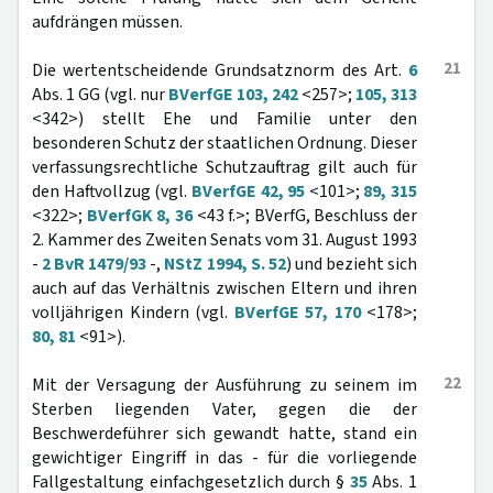
aufdrängen müssen.
21
Die wertentscheidende Grundsatznorm des Art.
6
Abs. 1 GG (vgl. nur
BVerfGE 103, 242
<257>;
105, 313
<342>) stellt Ehe und Familie unter den
besonderen Schutz der staatlichen Ordnung. Dieser
verfassungsrechtliche Schutzauftrag gilt auch für
den Haftvollzug (vgl.
BVerfGE 42, 95
<101>;
89, 315
<322>;
BVerfGK 8, 36
<43 f.>; BVerfG, Beschluss der
2. Kammer des Zweiten Senats vom 31. August 1993
-
2 BvR 1479/93
-,
NStZ 1994, S. 52
) und bezieht sich
auch auf das Verhältnis zwischen Eltern und ihren
volljährigen Kindern (vgl.
BVerfGE 57, 170
<178>;
80, 81
<91>).
22
Mit der Versagung der Ausführung zu seinem im
Sterben liegenden Vater, gegen die der
Beschwerdeführer sich gewandt hatte, stand ein
gewichtiger Eingriff in das - für die vorliegende
Fallgestaltung einfachgesetzlich durch §
35
Abs. 1