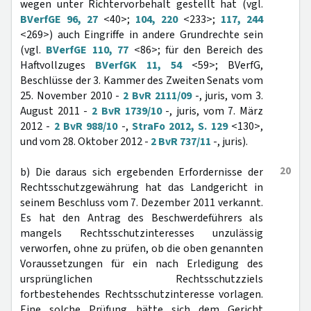
wegen unter Richtervorbehalt gestellt hat (vgl.
BVerfGE 96, 27
<40>;
104, 220
<233>;
117, 244
<269>) auch Eingriffe in andere Grundrechte sein
(vgl.
BVerfGE 110, 77
<86>; für den Bereich des
Haftvollzuges
BVerfGK 11, 54
<59>; BVerfG,
Beschlüsse der 3. Kammer des Zweiten Senats vom
25. November 2010 -
2 BvR 2111/09
-, juris, vom 3.
August 2011 -
2 BvR 1739/10
-, juris, vom 7. März
2012 -
2 BvR 988/10
-,
StraFo 2012, S. 129
<130>,
und vom 28. Oktober 2012 -
2 BvR 737/11
-, juris).
20
b) Die daraus sich ergebenden Erfordernisse der
Rechtsschutzgewährung hat das Landgericht in
seinem Beschluss vom 7. Dezember 2011 verkannt.
Es hat den Antrag des Beschwerdeführers als
mangels Rechtsschutzinteresses unzulässig
verworfen, ohne zu prüfen, ob die oben genannten
Voraussetzungen für ein nach Erledigung des
ursprünglichen Rechtsschutzziels
fortbestehendes Rechtsschutzinteresse vorlagen.
Eine solche Prüfung hätte sich dem Gericht