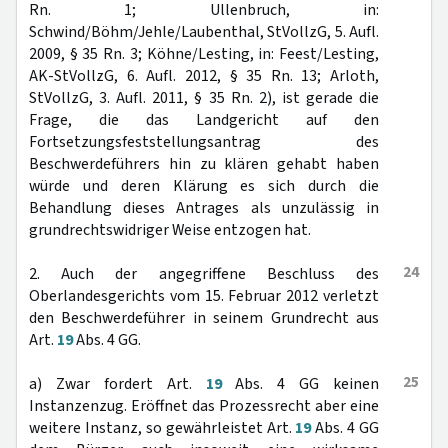
Rn. 1; Ullenbruch, in:
Schwind/Böhm/Jehle/Laubenthal, StVollzG, 5. Aufl.
2009, § 35 Rn. 3; Köhne/Lesting, in: Feest/Lesting,
AK-StVollzG, 6. Aufl. 2012, § 35 Rn. 13; Arloth,
StVollzG, 3. Aufl. 2011, § 35 Rn. 2), ist gerade die
Frage, die das Landgericht auf den
Fortsetzungsfeststellungsantrag des
Beschwerdeführers hin zu klären gehabt haben
würde und deren Klärung es sich durch die
Behandlung dieses Antrages als unzulässig in
grundrechtswidriger Weise entzogen hat.
24
2. Auch der angegriffene Beschluss des
Oberlandesgerichts vom 15. Februar 2012 verletzt
den Beschwerdeführer in seinem Grundrecht aus
Art.
19
Abs. 4 GG.
25
a) Zwar fordert Art.
19
Abs. 4 GG keinen
Instanzenzug. Eröffnet das Prozessrecht aber eine
weitere Instanz, so gewährleistet Art.
19
Abs. 4 GG