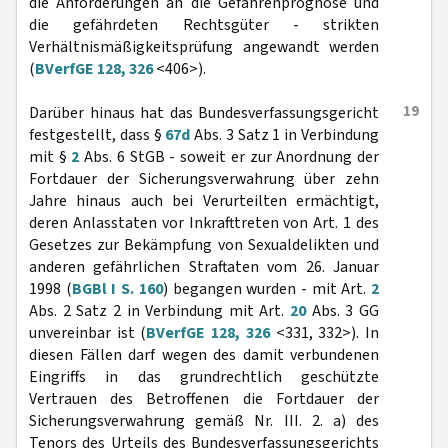
die Anforderungen an die Gefahrenprognose und
die gefährdeten Rechtsgüter - strikten
Verhältnismäßigkeitsprüfung angewandt werden
(
BVerfGE 128, 326
<406>).
19
Darüber hinaus hat das Bundesverfassungsgericht
festgestellt, dass §
67d
Abs. 3 Satz 1 in Verbindung
mit §
2
Abs. 6 StGB - soweit er zur Anordnung der
Fortdauer der Sicherungsverwahrung über zehn
Jahre hinaus auch bei Verurteilten ermächtigt,
deren Anlasstaten vor Inkrafttreten von Art. 1 des
Gesetzes zur Bekämpfung von Sexualdelikten und
anderen gefährlichen Straftaten vom 26. Januar
1998 (
BGBl I S. 160
) begangen wurden - mit Art.
2
Abs. 2 Satz 2 in Verbindung mit Art.
20
Abs. 3 GG
unvereinbar ist (
BVerfGE 128, 326
<331, 332>). In
diesen Fällen darf wegen des damit verbundenen
Eingriffs in das grundrechtlich geschützte
Vertrauen des Betroffenen die Fortdauer der
Sicherungsverwahrung gemäß Nr. III. 2. a) des
Tenors des Urteils des Bundesverfassungsgerichts