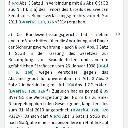
§
67d
Abs. 3 Satz 1 in Verbindung mit §
2
Abs. 6 StGB
aus Nr. III. 2. a) des Tenors des Urteils des Zweiten
Senats des Bundesverfassungsgerichts vom 4. Mai
2011 (
BVerfGE 128, 326
<391>) ergeben.
18
a) Das Bundesverfassungsgericht hat - neben
anderen Vorschriften über die Anordnung und Dauer
der Sicherungsverwahrung - auch §
67d
Abs. 3 Satz
1 StGB in der Fassung des Gesetzes zur
Bekämpfung von Sexualdelikten und anderen
gefährlichen Straftaten vom 26. Januar 1998 (
BGBl
I S. 160
) wegen Verstoßes gegen das
Abstandsgebot für unvereinbar mit Art.
2
Abs. 2
Satz 2 in Verbindung mit Art.
104
Abs. 1 GG erklärt
(
BVerfGE 128, 326
f.). Zugleich hat es gemäß §
35
BVerfGG die Weitergeltung der Norm bis zu einer
Neuregelung durch den Gesetzgeber, längstens bis
zum 31. Mai 2013 angeordnet (
BVerfGE 128, 326
<332>). Danach darf §
67d
Abs. 3 Satz 1 StGB nur
nach Maßgabe einer - insbesondere im Hinblick auf