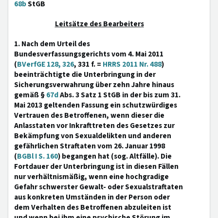
68b
StGB
Leitsätze des Bearbeiters
1. Nach dem Urteil des
Bundesverfassungsgerichts vom 4. Mai 2011
(
BVerfGE 128, 326
, 331 f. =
HRRS 2011 Nr. 488
)
beeinträchtigte die Unterbringung in der
Sicherungsverwahrung über zehn Jahre hinaus
gemäß §
67d
Abs. 3 Satz 1 StGB in der bis zum 31.
Mai 2013 geltenden Fassung ein schutzwürdiges
Vertrauen des Betroffenen, wenn dieser die
Anlasstaten vor Inkrafttreten des Gesetzes zur
Bekämpfung von Sexualdelikten und anderen
gefährlichen Straftaten vom 26. Januar 1998
(
BGBl I S. 160
) begangen hat (sog. Altfälle). Die
Fortdauer der Unterbringung ist in diesen Fällen
nur verhältnismäßig, wenn eine hochgradige
Gefahr schwerster Gewalt- oder Sexualstraftaten
aus konkreten Umständen in der Person oder
dem Verhalten des Betroffenen abzuleiten ist
und wenn bei ihm eine psychische Störung im