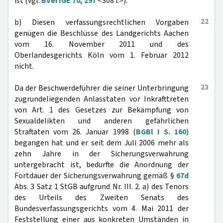
ist (vgl.
BVerfGE 70, 297
<308 f.>).
22
b) Diesen verfassungsrechtlichen Vorgaben
genügen die Beschlüsse des Landgerichts Aachen
vom 16. November 2011 und des
Oberlandesgerichts Köln vom 1. Februar 2012
nicht.
23
Da der Beschwerdeführer die seiner Unterbringung
zugrundeliegenden Anlasstaten vor Inkrafttreten
von Art. 1 des Gesetzes zur Bekämpfung von
Sexualdelikten und anderen gefährlichen
Straftaten vom 26. Januar 1998 (
BGBl I S. 160
)
begangen hat und er seit dem Juli 2006 mehr als
zehn Jahre in der Sicherungsverwahrung
untergebracht ist, bedurfte die Anordnung der
Fortdauer der Sicherungsverwahrung gemäß §
67d
Abs. 3 Satz 1 StGB aufgrund Nr. III. 2. a) des Tenors
des Urteils des Zweiten Senats des
Bundesverfassungsgerichts vom 4. Mai 2011 der
Feststellung einer aus konkreten Umständen in