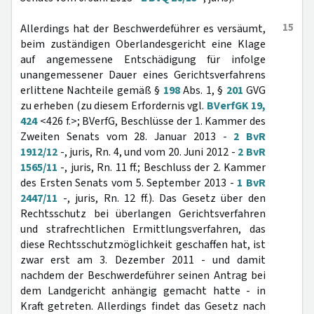
15
Allerdings hat der Beschwerdeführer es versäumt,
beim zuständigen Oberlandesgericht eine Klage
auf angemessene Entschädigung für infolge
unangemessener Dauer eines Gerichtsverfahrens
erlittene Nachteile gemäß §
198
Abs. 1, §
201
GVG
zu erheben (zu diesem Erfordernis vgl.
BVerfGK 19,
424
<426 f.>; BVerfG, Beschlüsse der 1. Kammer des
Zweiten Senats vom 28. Januar 2013 -
2 BvR
1912/12
-, juris, Rn. 4, und vom 20. Juni 2012 -
2 BvR
1565/11
-, juris, Rn. 11 ff.; Beschluss der 2. Kammer
des Ersten Senats vom 5. September 2013 -
1 BvR
2447/11
-, juris, Rn. 12 ff.). Das Gesetz über den
Rechtsschutz bei überlangen Gerichtsverfahren
und strafrechtlichen Ermittlungsverfahren, das
diese Rechtsschutzmöglichkeit geschaffen hat, ist
zwar erst am 3. Dezember 2011 - und damit
nachdem der Beschwerdeführer seinen Antrag bei
dem Landgericht anhängig gemacht hatte - in
Kraft getreten. Allerdings findet das Gesetz nach