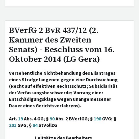
BVerfG 2 BvR 437/12 (2.
Kammer des Zweiten
Senats) - Beschluss vom 16.
Oktober 2014 (LG Gera)
Versehentliche Nichtbehandlung des Eilantrages
eines Strafgefangenen gegen eine Durchsuchung
(Recht auf effektiven Rechtsschutz; Subsidiarität
der Verfassungsbeschwerde; Vorrang einer
Entschädigungsklage wegen unangemessener
Dauer eines Gerichtsverfahrens).
Art.
19
Abs. 4 GG; §
90
Abs. 2 BVerfGG; §
198
GVG; §
201
GVG; §
84
StVollzG
Leitsätze des Bearbeiters