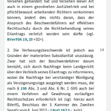
Versehen gehandelt hat und Versehen dieser Art
auch in einem geordneten Justizbetrieb und bei
pflichtbewusst arbeitenden Richtern vorkommen
können, ändert dies nichts daran, dass der
Anspruch des Beschwerdeführers auf effektiven
Rechtsschutz durch die Nichtbehandlung seines
Eilantrags verletzt worden sein dürfte (vgl.
BVerfGK 19, 25
<32>).
14
2. Die Verfassungsbeschwerde ist jedoch aus
Gründen der materiellen Subsidiarität unzulässig.
Zwar hat sich der Beschwerdeführer darum
bemüht, sich durch Nachfrage beim Landgericht
über den Verbleib seines Eilantrags zu informieren,
wobei die Nachfrage bei verständiger Würdigung
als Verzögerungsrüge ausgelegt werden muss, die
nach §
198
Abs. 3 und Abs. 6 Nr. 1 GVG auch bei
einem Verfahren auf Gewährung vorläufigen
Rechtsschutzes erforderlich ist (vgl. hierzu auch
BVerfG, Beschluss der 3. Kammer des Zweiten
Senats vom 6. Juni 2013 -
2 BvQ 26/13
-, juris).