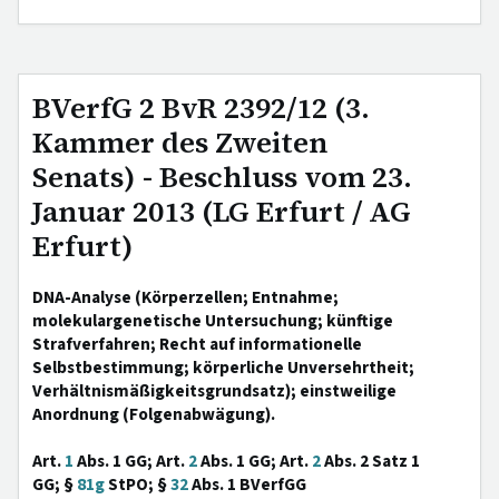
BVerfG 2 BvR 2392/12 (3.
Kammer des Zweiten
Senats) - Beschluss vom 23.
Januar 2013 (LG Erfurt / AG
Erfurt)
DNA-Analyse (Körperzellen; Entnahme;
molekulargenetische Untersuchung; künftige
Strafverfahren; Recht auf informationelle
Selbstbestimmung; körperliche Unversehrtheit;
Verhältnismäßigkeitsgrundsatz); einstweilige
Anordnung (Folgenabwägung).
Art.
1
Abs. 1 GG; Art.
2
Abs. 1 GG; Art.
2
Abs. 2 Satz 1
GG; §
81g
StPO; §
32
Abs. 1 BVerfGG