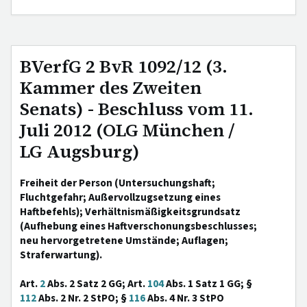
BVerfG 2 BvR 1092/12 (3.
Kammer des Zweiten
Senats) - Beschluss vom 11.
Juli 2012 (OLG München /
LG Augsburg)
Freiheit der Person (Untersuchungshaft;
Fluchtgefahr; Außervollzugsetzung eines
Haftbefehls); Verhältnismäßigkeitsgrundsatz
(Aufhebung eines Haftverschonungsbeschlusses;
neu hervorgetretene Umstände; Auflagen;
Straferwartung).
Art.
2
Abs. 2 Satz 2 GG; Art.
104
Abs. 1 Satz 1 GG; §
112
Abs. 2 Nr. 2 StPO; §
116
Abs. 4 Nr. 3 StPO