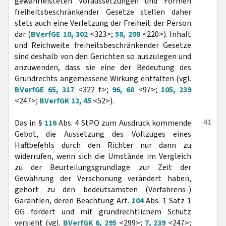
gewährleisteten Voraussetzungen und Formen
freiheitsbeschränkender Gesetze stellen daher
stets auch eine Verletzung der Freiheit der Person
dar (
BVerfGE 10, 302
<323>;
58, 208
<220>). Inhalt
und Reichweite freiheitsbeschränkender Gesetze
sind deshalb von den Gerichten so auszulegen und
anzuwenden, dass sie eine der Bedeutung des
Grundrechts angemessene Wirkung entfalten (vgl.
BVerfGE 65, 317
<322 f.>;
96, 68
<97>;
105, 239
<247>;
BVerfGK 12, 45
<52>).
41
Das in §
116
Abs. 4 StPO zum Ausdruck kommende
Gebot, die Aussetzung des Vollzuges eines
Haftbefehls durch den Richter nur dann zu
widerrufen, wenn sich die Umstände im Vergleich
zu der Beurteilungsgrundlage zur Zeit der
Gewährung der Verschonung verändert haben,
gehört zu den bedeutsamsten (Verfahrens-)
Garantien, deren Beachtung Art.
104
Abs. 1 Satz 1
GG fordert und mit grundrechtlichem Schutz
versieht (vgl.
BVerfGK 6, 295
<299>;
7, 239
<247>;