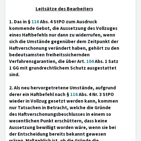
Leitsätze des Bearbeiters
1. Das in §
116
Abs. 4 StPO zum Ausdruck
kommende Gebot, die Aussetzung des Vollzuges
eines Haftbefehls nur dann zu widerrufen, wenn
sich die Umstände gegenüber dem Zeitpunkt der
Haftverschonung verändert haben, gehört zu den
bedeutsamsten freiheitssichernden
Verfahrensgarantien, die über Art.
104
Abs. 1 Satz
1 GG mit grundrechtlichem Schutz ausgestattet
sind.
2. Als neu hervorgetretene Umstände, aufgrund
derer ein Haftbefehl nach §
116
Abs. 4 Nr. 3 StPO
wieder in Vollzug gesetzt werden kann, kommen
nur Tatsachen in Betracht, welche die Gründe
des Haftverschonungsbeschlusses in einem so
wesentlichen Punkt erschüttern, dass keine
Aussetzung bewilligt worden wäre, wenn sie bei
der Entscheidung bereits bekannt gewesen
wären. Maßgeblich ist, ob die Gründe die