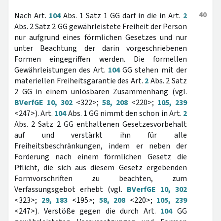
40
Nach Art.
104
Abs. 1 Satz 1 GG darf in die in Art.
2
Abs. 2 Satz 2 GG gewährleistete Freiheit der Person
nur aufgrund eines förmlichen Gesetzes und nur
unter Beachtung der darin vorgeschriebenen
Formen eingegriffen werden. Die formellen
Gewährleistungen des Art.
104
GG stehen mit der
materiellen Freiheitsgarantie des Art.
2
Abs. 2 Satz
2 GG in einem unlösbaren Zusammenhang (vgl.
BVerfGE 10, 302
<322>;
58, 208
<220>;
105, 239
<247>). Art.
104
Abs. 1 GG nimmt den schon in Art.
2
Abs. 2 Satz 2 GG enthaltenen Gesetzesvorbehalt
auf und verstärkt ihn für alle
Freiheitsbeschränkungen, indem er neben der
Forderung nach einem förmlichen Gesetz die
Pflicht, die sich aus diesem Gesetz ergebenden
Formvorschriften zu beachten, zum
Verfassungsgebot erhebt (vgl.
BVerfGE 10, 302
<323>;
29, 183
<195>;
58, 208
<220>;
105, 239
<247>). Verstöße gegen die durch Art.
104
GG