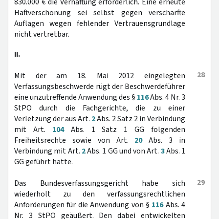
830.000 € die Verhaftung erforderlich. Eine erneute
Haftverschonung sei selbst gegen verschärfte
Auflagen wegen fehlender Vertrauensgrundlage
nicht vertretbar.
II.
28
Mit der am 18. Mai 2012 eingelegten
Verfassungsbeschwerde rügt der Beschwerdeführer
eine unzutreffende Anwendung des §
116
Abs. 4 Nr. 3
StPO durch die Fachgerichte, die zu einer
Verletzung der aus Art.
2
Abs. 2 Satz 2 in Verbindung
mit Art.
104
Abs. 1 Satz 1 GG folgenden
Freiheitsrechte sowie von Art.
20
Abs. 3 in
Verbindung mit Art.
2
Abs. 1 GG und von Art.
3
Abs. 1
GG geführt hatte.
29
Das Bundesverfassungsgericht habe sich
wiederholt zu den verfassungsrechtlichen
Anforderungen für die Anwendung von §
116
Abs. 4
Nr. 3 StPO geäußert. Den dabei entwickelten