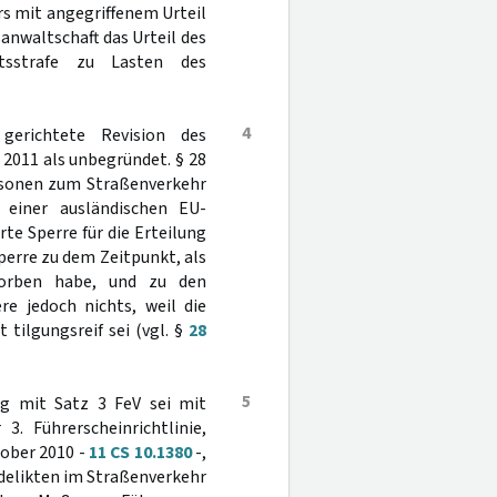
s mit angegriffenem Urteil
anwaltschaft das Urteil des
tsstrafe zu Lasten des
4
gerichtete Revision des
2011 als unbegründet. § 28
ersonen zum Straßenverkehr
 einer ausländischen EU-
te Sperre für die Erteilung
Sperre zu dem Zeitpunkt, als
rworben habe, und zu den
re jedoch nichts, weil die
 tilgungsreif sei (vgl. §
28
5
ng mit Satz 3 FeV sei mit
3. Führerscheinrichtlinie,
tober 2010 -
11 CS 10.1380
-,
delikten im Straßenverkehr