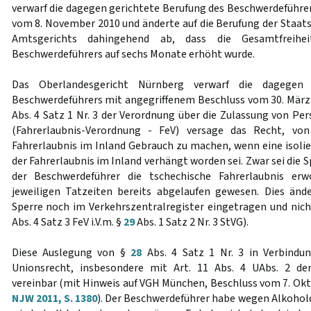
verwarf die dagegen gerichtete Berufung des Beschwerdeführer
vom 8. November 2010 und änderte auf die Berufung der Staats
Amtsgerichts dahingehend ab, dass die Gesamtfreihei
Beschwerdeführers auf sechs Monate erhöht wurde.
Das Oberlandesgericht Nürnberg verwarf die dagegen 
Beschwerdeführers mit angegriffenem Beschluss vom 30. März 
Abs. 4 Satz 1 Nr. 3 der Verordnung über die Zulassung von P
(Fahrerlaubnis-Verordnung - FeV) versage das Recht, von
Fahrerlaubnis im Inland Gebrauch zu machen, wenn eine isolier
der Fahrerlaubnis im Inland verhängt worden sei. Zwar sei die 
der Beschwerdeführer die tschechische Fahrerlaubnis e
jeweiligen Tatzeiten bereits abgelaufen gewesen. Dies ände
Sperre noch im Verkehrszentralregister eingetragen und nicht
Abs. 4 Satz 3 FeV i.V.m. §
29
Abs. 1 Satz 2 Nr. 3 StVG).
Diese Auslegung von §
28
Abs. 4 Satz 1 Nr. 3 in Verbindu
Unionsrecht, insbesondere mit Art. 11 Abs. 4 UAbs. 2 der 
vereinbar (mit Hinweis auf VGH München, Beschluss vom 7. Ok
NJW 2011, S. 1380
). Der Beschwerdeführer habe wegen Alkohol