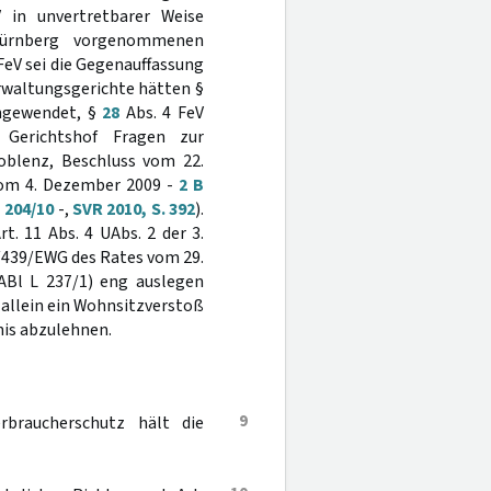
in unvertretbarer Weise
Nürnberg vorgenommenen
 FeV sei die Gegenauffassung
rwaltungsgerichte hätten §
angewendet, §
28
Abs. 4 FeV
 Gerichtshof Fragen zur
Koblenz, Beschluss vom 22.
 vom 4. Dezember 2009 -
2 B
B 204/10
-,
SVR 2010, S. 392
).
t. 11 Abs. 4 UAbs. 2 der 3.
91/439/EWG des Rates vom 29.
 ABl L 237/1) eng auslegen
e allein ein Wohnsitzverstoß
nis abzulehnen.
9
rbraucherschutz hält die