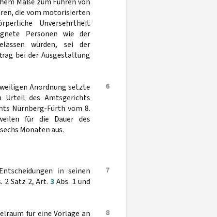
 hohem Maße zum Führen von
hren, die vom motorisierten
perliche Unversehrtheit
ignete Personen wie der
elassen würden, sei der
rag bei der Ausgestaltung
6
stweiligen Anordnung setzte
m Urteil des Amtsgerichts
chts Nürnberg-Fürth vom 8.
eilen für die Dauer des
 sechs Monaten aus.
7
 Entscheidungen in seinen
. 2 Satz 2, Art.
3
Abs. 1 und
8
elraum für eine Vorlage an