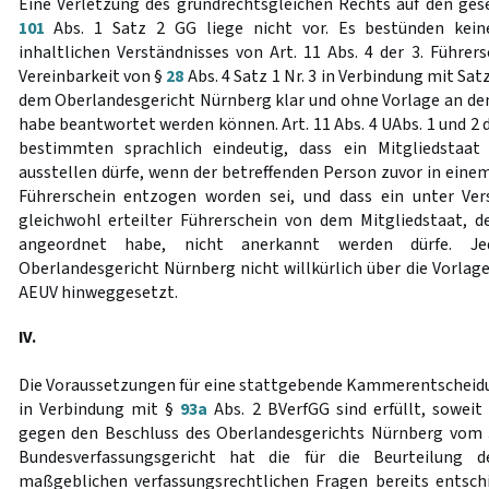
Eine Verletzung des grundrechtsgleichen Rechts auf den gese
101
Abs. 1 Satz 2 GG liege nicht vor. Es bestünden keine
inhaltlichen Verständnisses von Art. 11 Abs. 4 der 3. Führersc
Vereinbarkeit von §
28
Abs. 4 Satz 1 Nr. 3 in Verbindung mit Sa
dem Oberlandesgericht Nürnberg klar und ohne Vorlage an de
habe beantwortet werden können. Art. 11 Abs. 4 UAbs. 1 und 2 d
bestimmten sprachlich eindeutig, dass ein Mitgliedstaat
ausstellen dürfe, wenn der betreffenden Person zuvor in eine
Führerschein entzogen worden sei, und dass ein unter Ve
gleichwohl erteilter Führerschein von dem Mitgliedstaat, 
angeordnet habe, nicht anerkannt werden dürfe. Je
Oberlandesgericht Nürnberg nicht willkürlich über die Vorlage
AEUV hinweggesetzt.
IV.
Die Voraussetzungen für eine stattgebende Kammerentscheid
in Verbindung mit §
93a
Abs. 2 BVerfGG sind erfüllt, soweit
gegen den Beschluss des Oberlandesgerichts Nürnberg vom 
Bundesverfassungsgericht hat die für die Beurteilung d
maßgeblichen verfassungsrechtlichen Fragen bereits entsc