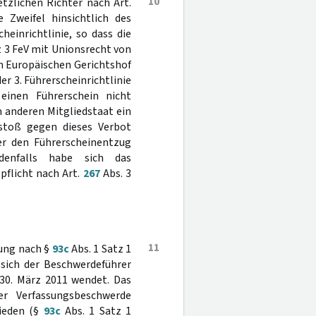
10
tzlichen Richter nach Art.
 Zweifel hinsichtlich des
heinrichtlinie, so dass die
tz 3 FeV mit Unionsrecht von
n Europäischen Gerichtshof
er 3. Führerscheinrichtlinie
 einen Führerschein nicht
m anderen Mitgliedstaat ein
rstoß gegen dieses Verbot
der den Führerscheinentzug
denfalls habe sich das
pflicht nach Art.
267
Abs. 3
11
ung nach §
93c
Abs. 1 Satz 1
 sich der Beschwerdeführer
30. März 2011 wendet. Das
er Verfassungsbeschwerde
hieden (§
93c
Abs. 1 Satz 1