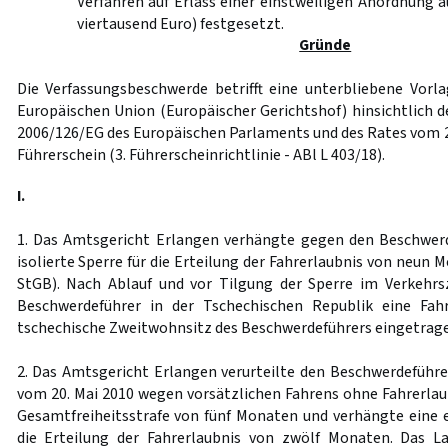
Verfahren auf Erlass einer einstweiligen Anordnung au
viertausend Euro) festgesetzt.
Gründe
Die Verfassungsbeschwerde betrifft eine unterbliebene Vorl
Europäischen Union (Europäischer Gerichtshof) hinsichtlich d
2006/126/EG des Europäischen Parlaments und des Rates vom 
Führerschein (3. Führerscheinrichtlinie - ABl L 403/18).
I.
1. Das Amtsgericht Erlangen verhängte gegen den Beschwerd
isolierte Sperre für die Erteilung der Fahrerlaubnis von neun
StGB). Nach Ablauf und vor Tilgung der Sperre im Verkehrs
Beschwerdeführer in der Tschechischen Republik eine Fahr
tschechische Zweitwohnsitz des Beschwerdeführers eingetragen
2. Das Amtsgericht Erlangen verurteilte den Beschwerdeführe
vom 20. Mai 2010 wegen vorsätzlichen Fahrens ohne Fahrerlaub
Gesamtfreiheitsstrafe von fünf Monaten und verhängte eine er
die Erteilung der Fahrerlaubnis von zwölf Monaten. Das L