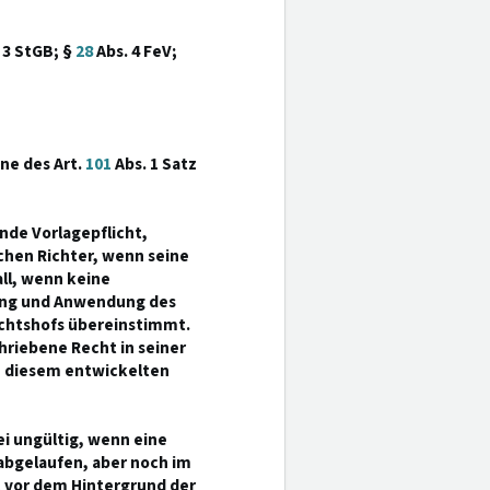
 3 StGB; §
28
Abs. 4 FeV;
nne des Art.
101
Abs. 1 Satz
nde Vorlagepflicht,
chen Richter, wenn seine
all, wenn keine
gung und Anwendung des
chtshofs übereinstimmt.
riebene Recht in seiner
n diesem entwickelten
ei ungültig, wenn eine
 abgelaufen, aber noch im
st vor dem Hintergrund der