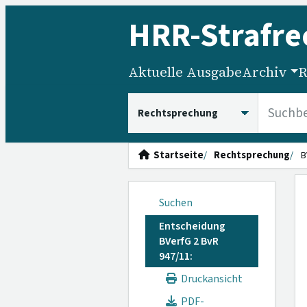
HRR
-Strafre
Aktuelle Ausgabe
Archiv
R
HRRS durchsuchen
Startseite
Rechtsprechung
B
Suchen
Entscheidung
BVerfG 2 BvR
947/11:
Druckansicht
PDF-