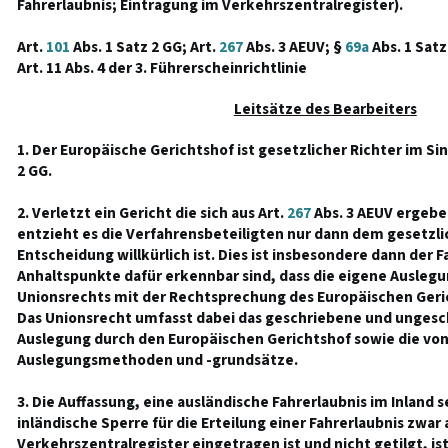
Fahrerlaubnis; Eintragung im Verkehrszentralregister).
Art.
101
Abs. 1 Satz 2 GG; Art.
267
Abs. 3 AEUV; §
69a
Abs. 1 Satz
Art. 11 Abs. 4 der 3. Führerscheinrichtlinie
Leitsätze des Bearbeiters
1. Der Europäische Gerichtshof ist gesetzlicher Richter im Si
2 GG.
2. Verletzt ein Gericht die sich aus Art.
267
Abs. 3 AEUV ergebe
entzieht es die Verfahrensbeteiligten nur dann dem gesetzli
Entscheidung willkürlich ist. Dies ist insbesondere dann der F
Anhaltspunkte dafür erkennbar sind, dass die eigene Ausle
Unionsrechts mit der Rechtsprechung des Europäischen Geri
Das Unionsrecht umfasst dabei das geschriebene und ungesch
Auslegung durch den Europäischen Gerichtshof sowie die vo
Auslegungsmethoden und -grundsätze.
3. Die Auffassung, eine ausländische Fahrerlaubnis im Inland s
inländische Sperre für die Erteilung einer Fahrerlaubnis zwar
Verkehrszentralregister eingetragen ist und nicht getilgt, i