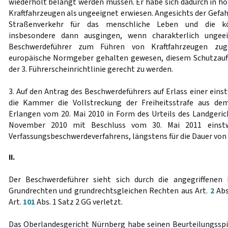
wiederholt belangt werden müssen. Er habe sich dadurch in
Kraftfahrzeugen als ungeeignet erwiesen. Angesichts der Gefa
Straßenverkehr für das menschliche Leben und die kör
insbesondere dann ausgingen, wenn charakterlich ungee
Beschwerdeführer zum Führen von Kraftfahrzeugen zug
europäische Normgeber gehalten gewesen, diesem Schutzauft
der 3. Führerscheinrichtlinie gerecht zu werden.
3. Auf den Antrag des Beschwerdeführers auf Erlass einer ein
die Kammer die Vollstreckung der Freiheitsstrafe aus de
Erlangen vom 20. Mai 2010 in Form des Urteils des Landgeri
November 2010 mit Beschluss vom 30. Mai 2011 einstw
Verfassungsbeschwerdeverfahrens, längstens für die Dauer von
II.
Der Beschwerdeführer sieht sich durch die angegriffenen
Grundrechten und grundrechtsgleichen Rechten aus Art.
2
Abs
Art.
101
Abs. 1 Satz 2 GG verletzt.
Das Oberlandesgericht Nürnberg habe seinen Beurteilungsspi