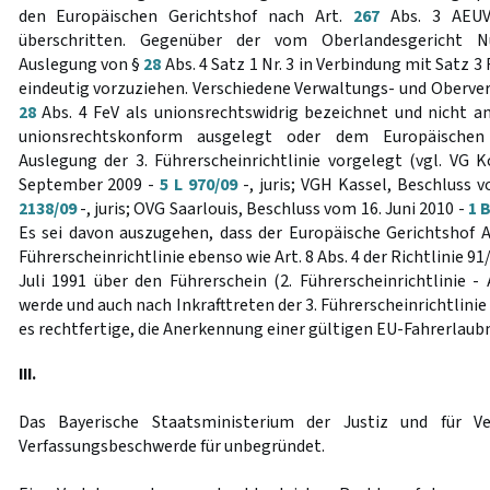
den Europäischen Gerichtshof nach Art.
267
Abs. 3 AEUV 
überschritten. Gegenüber der vom Oberlandesgericht 
Auslegung von §
28
Abs. 4 Satz 1 Nr. 3 in Verbindung mit Satz 3
eindeutig vorzuziehen. Verschiedene Verwaltungs- und Oberve
28
Abs. 4 FeV als unionsrechtswidrig bezeichnet und nicht 
unionsrechtskonform ausgelegt oder dem Europäischen
Auslegung der 3. Führerscheinrichtlinie vorgelegt (vgl. VG 
September 2009 -
5 L 970/09
-, juris; VGH Kassel, Beschluss
2138/09
-, juris; OVG Saarlouis, Beschluss vom 16. Juni 2010 -
1 
Es sei davon auszugehen, dass der Europäische Gerichtshof Ar
Führerscheinrichtlinie ebenso wie Art. 8 Abs. 4 der Richtlinie 
Juli 1991 über den Führerschein (2. Führerscheinrichtlinie -
werde und auch nach Inkrafttreten der 3. Führerscheinrichtlini
es rechtfertige, die Anerkennung einer gültigen EU-Fahrerlaub
III.
Das Bayerische Staatsministerium der Justiz und für Ve
Verfassungsbeschwerde für unbegründet.