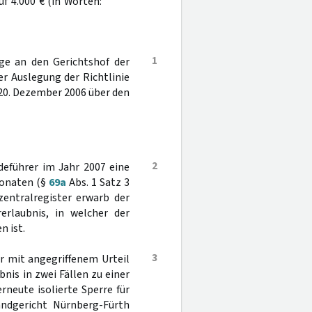
f 4.000 € (in Worten:
1
age an den Gerichtshof der
er Auslegung der Richtlinie
20. Dezember 2006 über den
2
eführer im Jahr 2007 eine
 Monaten (§
69a
Abs. 1 Satz 3
zentralregister erwarb der
erlaubnis, in welcher der
 ist.
3
r mit angegriffenem Urteil
nis in zwei Fällen zu einer
neute isolierte Sperre für
andgericht Nürnberg-Fürth