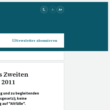
A-
A+
Newsletter abonnieren
s Zweiten
 2011
g und zu begleitenden
sgesetz); keine
uf "Altfälle".