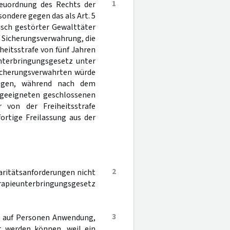
1
euordnung des Rechts der
ndere gegen das als Art. 5
isch gestörter Gewalttäter
in Sicherungsverwahrung, die
heitsstrafe von fünf Jahren
unterbringungsgesetz unter
icherungsverwahrten würde
zogen, während nach dem
 geeigneten geschlossenen
 von der Freiheitsstrafe
ortige Freilassung aus der
2
iaritätsanforderungen nicht
erapieunterbringungsgesetz
3
ur auf Personen Anwendung,
t werden können, weil ein