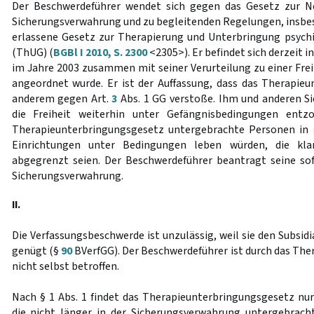
Der Beschwerdeführer wendet sich gegen das Gesetz zur N
Sicherungsverwahrung und zu begleitenden Regelungen, insbeso
erlassene Gesetz zur Therapierung und Unterbringung psych
(ThUG) (
BGBl I 2010, S. 2300
<2305>). Er befindet sich derzeit 
im Jahre 2003 zusammen mit seiner Verurteilung zu einer Frei
angeordnet wurde. Er ist der Auffassung, dass das Therapie
anderem gegen Art.
3
Abs. 1 GG verstoße. Ihm und anderen S
die Freiheit weiterhin unter Gefängnisbedingungen ent
Therapieunterbringungsgesetz untergebrachte Personen in
Einrichtungen unter Bedingungen leben würden, die klar
abgegrenzt seien. Der Beschwerdeführer beantragt seine sof
Sicherungsverwahrung.
II.
Die Verfassungsbeschwerde ist unzulässig, weil sie den Subsid
genügt (§
90
BVerfGG). Der Beschwerdeführer ist durch das Th
nicht selbst betroffen.
Nach § 1 Abs. 1 findet das Therapieunterbringungsgesetz n
die nicht länger in der Sicherungsverwahrung untergebrach