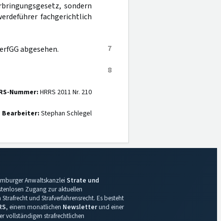
rbringungsgesetz, sondern
erdeführer fachgerichtlich
7
VerfGG abgesehen.
8
RS-Nummer:
HRRS 2011 Nr. 210
Bearbeiter:
Stephan Schlegel
 Hamburger Anwaltskanzlei
Strate und
ostenlosen Zugang zur aktuellen
Strafrecht und Strafverfahrensrecht. Es besteht
RS
, einem monatlichen
Newsletter
und einer
r vollständigen strafrechtlichen