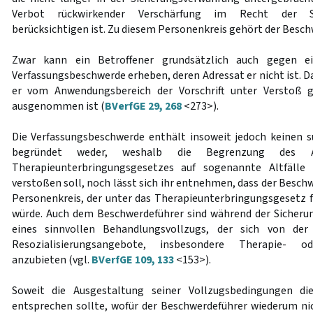
Verbot rückwirkender Verschärfung im Recht der S
berücksichtigen ist. Zu diesem Personenkreis gehört der Besch
Zwar kann ein Betroffener grundsätzlich auch gegen ei
Verfassungsbeschwerde erheben, deren Adressat er nicht ist. Da
er vom Anwendungsbereich der Vorschrift unter Verstoß g
ausgenommen ist (
BVerfGE 29, 268
<273>).
Die Verfassungsbeschwerde enthält insoweit jedoch keinen su
begründet weder, weshalb die Begrenzung des An
Therapieunterbringungsgesetzes auf sogenannte Altfäll
verstoßen soll, noch lässt sich ihr entnehmen, dass der Besc
Personenkreis, der unter das Therapieunterbringungsgesetz fä
würde. Auch dem Beschwerdeführer sind während der Siche
eines sinnvollen Behandlungsvollzugs, der sich von der 
Resozialisierungsangebote, insbesondere Therapie- od
anzubieten (vgl.
BVerfGE 109, 133
<153>).
Soweit die Ausgestaltung seiner Vollzugsbedingungen di
entsprechen sollte, wofür der Beschwerdeführer wiederum nic