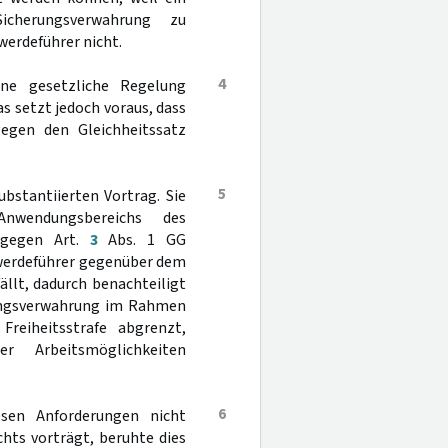
icherungsverwahrung zu
werdeführer nicht.
4
ne gesetzliche Regelung
s setzt jedoch voraus, dass
egen den Gleichheitssatz
5
bstantiierten Vortrag. Sie
wendungsbereichs des
e gegen Art.
3
Abs. 1 GG
hwerdeführer gegenüber dem
llt, dadurch benachteiligt
rungsverwahrung im Rahmen
Freiheitsstrafe abgrenzt,
er Arbeitsmöglichkeiten
6
esen Anforderungen nicht
hts vorträgt, beruhte dies