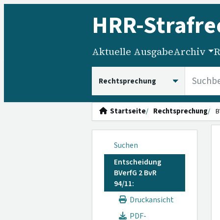
HRR
-Strafre
Aktuelle Ausgabe
Archiv
R
HRRS durchsuchen
Startseite
Rechtsprechung
B
Suchen
Entscheidung
BVerfG 2 BvR
94/11:
Druckansicht
PDF-