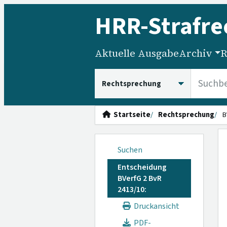
HRR
-Strafre
Aktuelle Ausgabe
Archiv
R
HRRS durchsuchen
Startseite
Rechtsprechung
B
Suchen
Entscheidung
BVerfG 2 BvR
2413/10:
Druckansicht
PDF-