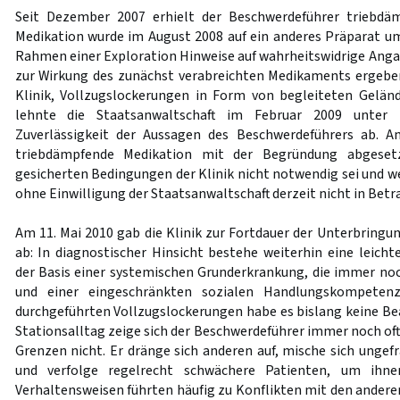
Seit Dezember 2007 erhielt der Beschwerdeführer triebdä
Medikation wurde im August 2008 auf ein anderes Präparat u
Rahmen einer Exploration Hinweise auf wahrheitswidrige Ang
zur Wirkung des zunächst verabreichten Medikaments ergebe
Klinik, Vollzugslockerungen in Form von begleiteten Gelä
lehnte die Staatsanwaltschaft im Februar 2009 unter 
Zuverlässigkeit der Aussagen des Beschwerdeführers ab. A
triebdämpfende Medikation mit der Begründung abgesetz
gesicherten Bedingungen der Klinik nicht notwendig sei und w
ohne Einwilligung der Staatsanwaltschaft derzeit nicht in Bet
Am 11. Mai 2010 gab die Klinik zur Fortdauer der Unterbring
ab: In diagnostischer Hinsicht bestehe weiterhin eine leicht
der Basis einer systemischen Grunderkrankung, die immer noc
und einer eingeschränkten sozialen Handlungskompetenz
durchgeführten Vollzugslockerungen habe es bislang keine 
Stationsalltag zeige sich der Beschwerdeführer immer noch oft
Grenzen nicht. Er dränge sich anderen auf, mische sich ungefr
und verfolge regelrecht schwächere Patienten, um ihne
Verhaltensweisen führten häufig zu Konflikten mit den andere