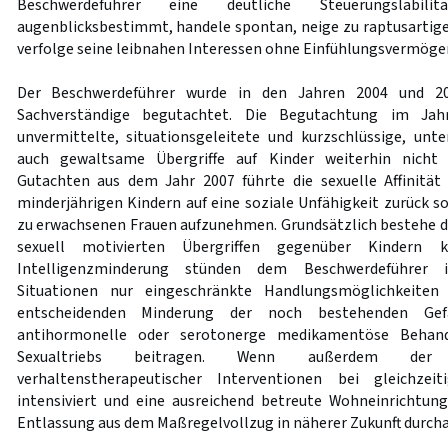
Beschwerdeführer eine deutliche Steuerungslabil
augenblicksbestimmt, handele spontan, neige zu raptusarti
verfolge seine leibnahen Interessen ohne Einfühlungsvermögen
Der Beschwerdeführer wurde in den Jahren 2004 und 20
Sachverständige begutachtet. Die Begutachtung im Jah
unvermittelte, situationsgeleitete und kurzschlüssige, u
auch gewaltsame Übergriffe auf Kinder weiterhin nicht 
Gutachten aus dem Jahr 2007 führte die sexuelle Affinität
minderjährigen Kindern auf eine soziale Unfähigkeit zurück s
zu erwachsenen Frauen aufzunehmen. Grundsätzlich bestehe die
sexuell motivierten Übergriffen gegenüber Kindern 
Intelligenzminderung stünden dem Beschwerdeführer i
Situationen nur eingeschränkte Handlungsmöglichkeiten
entscheidenden Minderung der noch bestehenden Ge
antihormonelle oder serotonerge medikamentöse Behan
Sexualtriebs beitragen. Wenn außerdem der
verhaltenstherapeutischer Interventionen bei gleichzeit
intensiviert und eine ausreichend betreute Wohneinrichtun
Entlassung aus dem Maßregelvollzug in näherer Zukunft durchau