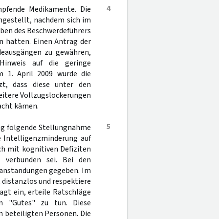
4
mpfende Medikamente. Die
mgestellt, nachdem sich im
aben des Beschwerdeführers
n hatten. Einen Antrag der
ndeausgängen zu gewähren,
Hinweis auf die geringe
m 1. April 2009 wurde die
t, dass diese unter den
eitere Vollzugslockerungen
racht kämen.
5
ung folgende Stellungnahme
e Intelligenzminderung auf
h mit kognitiven Defiziten
 verbunden sei. Bei den
Beanstandungen gegeben. Im
 distanzlos und respektiere
agt ein, erteile Ratschläge
n "Gutes" zu tun. Diese
n beteiligten Personen. Die