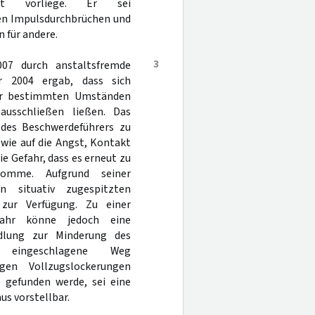
ität vorliege. Er sei
gen Impulsdurchbrüchen und
 für andere.
3
07 durch anstaltsfremde
r 2004 ergab, dass sich
nter bestimmten Umständen
ausschließen ließen. Das
 des Beschwerdeführers zu
owie auf die Angst, Kontakt
 Gefahr, dass es erneut zu
komme. Aufgrund seiner
n situativ zugespitzten
 zur Verfügung. Zu einer
fahr könne jedoch eine
dlung zur Minderung des
 eingeschlagene Weg
igen Vollzugslockerungen
g gefunden werde, sei eine
s vorstellbar.