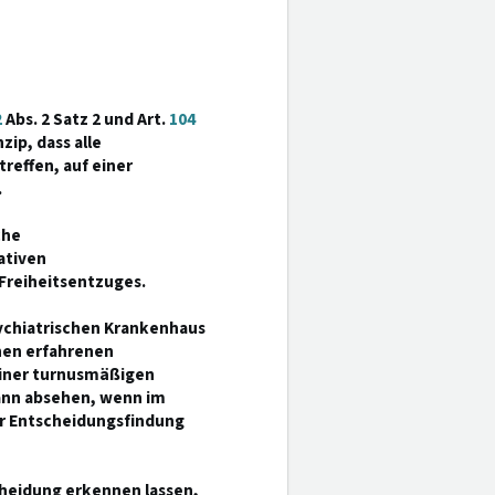
B
2
Abs. 2 Satz 2 und Art.
104
zip, dass alle
reffen, auf einer
.
che
ativen
Freiheitsentzuges.
sychiatrischen Krankenhaus
inen erfahrenen
einer turnusmäßigen
ann absehen, wenn im
der Entscheidungsfindung
cheidung erkennen lassen,