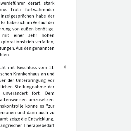
werdeführer derart stark
nne. Trotz fortwährender
Einzelgesprächen habe der
Es habe sich im Verlauf der
ührung von außen benötige.
r mit einer sehr hohen
plorationstrieb verfallen,
etzungen. Aus den genannten
hlen.
6
cht mit Beschluss vom 11.
rischen Krankenhaus an und
uer der Unterbringung vor
ztlichen Stellungnahme der
 unverändert fort. Dem
rhaltensweisen umzusetzen.
nskontrolle könne es "zur
ersonen und dann auch zu
amt zeige die Entwicklung,
fangreicher Therapiebedarf