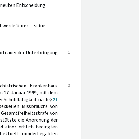
erneuten Entscheidung
werdeführer seine
1
ortdauer der Unterbringung
2
hiatrischen Krankenhaus
m 27. Januar 1999, mit dem
r Schuldfähigkeit nach §
21
sexuellen Missbrauchs von
 Gesamtfreiheitsstrafe von
 stützte die Anordnung der
d einer erblich bedingten
lektuell minderbegabten