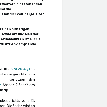
er weiterhin bestehenden
ind die
Gefährlichkeit hergeleitet
re den bisherigen
 sowie Art und Maß der
exualdelikten ist auch zu
Sexualtrieb dämpfende
 2010 -
5 StVK 49/10
-
erlandesgerichts vom
) - verletzen den
2
Absatz 2 Satz2 des
inzip.
ndesgerichts vom 21.
ben. Die Sache wird an