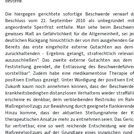
bestehe.
Die hiergegen gerichtete sofortige Beschwerde verwarf d
Beschluss vom 21. September 2010 als unbegründet mi
angeordnete Sperrfrist entfalle. Man sehe beim Beschwer
gewisses Maß an Gefährlichkeit für die Allgemeinheit, sei je
deutlichen Rückgang hinsichtlich der von ihm ausgehenden Gef
Bereits das erste eingeholte externe Gutachten aus de
zurückhaltenden - Ergebnis gelangt, strafrechtlich relevan
auszuschließen". Das zweite externe Gutachten aus dem
Feststellung geendet, die Entlassung des Beschwerdeführer
vorstellbar". Zudem habe eine medikamentöse Therapie of
positiven Einfluss gezeigt. Unter Würdigung der positiven En
Zukunft kaum noch annehmen können, dass der Beschwerdef
krankheitsbedingten distanzlosen Verhaltens wieder straffälli
erscheine es denkbar, dem verbleibenden Restrisiko im Ra
Maßregelvollzugs zur Bewährung durch geeignete flankieren
Hinzu komme, dass der aktuellen Stellungnahme der Kli
therapeutischen Ansätze mehr zu entnehmen seien. Das Gericht
für vertretbar, eine so weit reichende Entscheidung wie d
Maßregelvollzugs auf der Grundlage eines inzwischen rund 