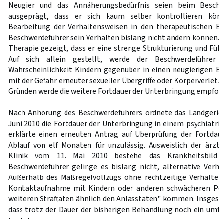
Neugier und das Annäherungsbedürfnis seien beim Besch
ausgeprägt, dass er sich kaum selber kontrollieren kö
Bearbeitung der Verhaltensweisen in den therapeutischen 
Beschwerdeführer sein Verhalten bislang nicht ändern können. 
Therapie gezeigt, dass er eine strenge Strukturierung und F
Auf sich allein gestellt, werde der Beschwerdeführe
Wahrscheinlichkeit Kindern gegenüber in einen neugierigen Ex
mit der Gefahr erneuter sexueller Übergriffe oder Körperverl
Gründen werde die weitere Fortdauer der Unterbringung empfo
Nach Anhörung des Beschwerdeführers ordnete das Landgeri
Juni 2010 die Fortdauer der Unterbringung in einem psychiat
erklärte einen erneuten Antrag auf Überprüfung der Fortda
Ablauf von elf Monaten für unzulässig. Ausweislich der är
Klinik vom 11. Mai 2010 bestehe das Krankheitsbild
Beschwerdeführer gelinge es bislang nicht, alternative Ve
Außerhalb des Maßregelvollzugs ohne rechtzeitige Verhalte
Kontaktaufnahme mit Kindern oder anderen schwächeren P
weiteren Straftaten ähnlich den Anlasstaten" kommen. Insges
dass trotz der Dauer der bisherigen Behandlung noch ein um