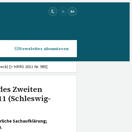
A-
A+
Newsletter abonnieren
beck) [= HRRS 2011 Nr. 985]
des Zweiten
11 (Schleswig-
rliche Sachaufklärung;
.