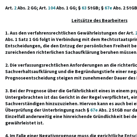
Art.
2
Abs. 2 GG; Art.
104
Abs. 1 GG; §
63
StGB; §
67e
Abs. 2 StG
Leitsätze des Bearbeiters
1. Aus den verfahrensrechtlichen Gewährleistungen der Art.
Abs. 1 Satz 1 GG folgt in Verbindung mit dem Rechtsstaatsprin
Entscheidungen, die den Entzug der persönlichen Freiheit bet
zureichenden richterlichen Sachaufklärung beruhen müssen
2. Die verfassungsrechtlichen Anforderungen an die richterli
Sachverhaltsaufklärung und die Begründungstiefe einer neg
Prognoseentscheidung steigen mit zunehmender Dauer des 
3. Bei der Prognose über die Gefährlichkeit eines in einem p
Untergebrachten ist das Gericht in der Regel verpflichtet, e
Sachverständigen hinzuzuziehen. Hiervon kann es auch bei 
Überprüfung der Unterbringung nach §
67e
Abs. 2 StGB nur d
Einzelfall anderweitig eine hinreichende Gründlichkeit bei 
gewährleistet ist.
4. Im Falle einer Negativprognose muss die gerichtliche Ents