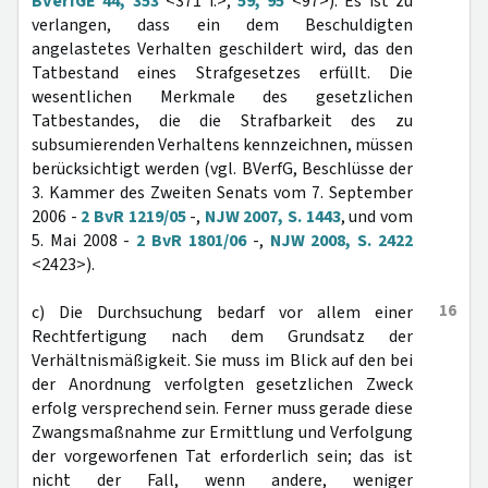
BVerfGE 44, 353
<371 f.>;
59, 95
<97>). Es ist zu
verlangen, dass ein dem Beschuldigten
angelastetes Verhalten geschildert wird, das den
Tatbestand eines Strafgesetzes erfüllt. Die
wesentlichen Merkmale des gesetzlichen
Tatbestandes, die die Strafbarkeit des zu
subsumierenden Verhaltens kennzeichnen, müssen
berücksichtigt werden (vgl. BVerfG, Beschlüsse der
3. Kammer des Zweiten Senats vom 7. September
2006 -
2 BvR 1219/05
-,
NJW 2007, S. 1443
, und vom
5. Mai 2008 -
2 BvR 1801/06
-,
NJW 2008, S. 2422
<2423>).
16
c) Die Durchsuchung bedarf vor allem einer
Rechtfertigung nach dem Grundsatz der
Verhältnismäßigkeit. Sie muss im Blick auf den bei
der Anordnung verfolgten gesetzlichen Zweck
erfolg versprechend sein. Ferner muss gerade diese
Zwangsmaßnahme zur Ermittlung und Verfolgung
der vorgeworfenen Tat erforderlich sein; das ist
nicht der Fall, wenn andere, weniger