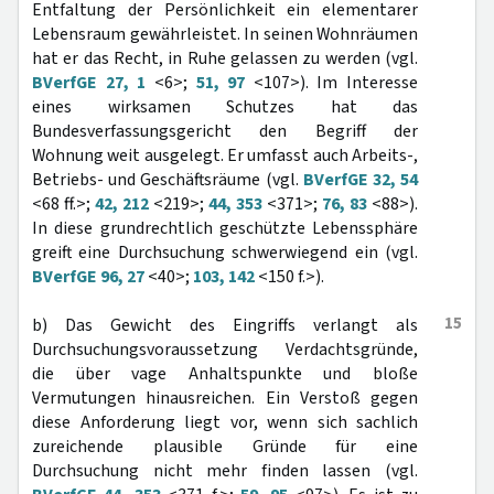
Entfaltung der Persönlichkeit ein elementarer
Lebensraum gewährleistet. In seinen Wohnräumen
hat er das Recht, in Ruhe gelassen zu werden (vgl.
BVerfGE 27, 1
<6>;
51, 97
<107>). Im Interesse
eines wirksamen Schutzes hat das
Bundesverfassungsgericht den Begriff der
Wohnung weit ausgelegt. Er umfasst auch Arbeits-,
Betriebs- und Geschäftsräume (vgl.
BVerfGE 32, 54
<68 ff.>;
42, 212
<219>;
44, 353
<371>;
76, 83
<88>).
In diese grundrechtlich geschützte Lebenssphäre
greift eine Durchsuchung schwerwiegend ein (vgl.
BVerfGE 96, 27
<40>;
103, 142
<150 f.>).
15
b) Das Gewicht des Eingriffs verlangt als
Durchsuchungsvoraussetzung Verdachtsgründe,
die über vage Anhaltspunkte und bloße
Vermutungen hinausreichen. Ein Verstoß gegen
diese Anforderung liegt vor, wenn sich sachlich
zureichende plausible Gründe für eine
Durchsuchung nicht mehr finden lassen (vgl.