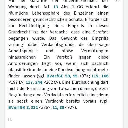
15
Mit der Garantie der Unverletzlichkeit der
Wohnung durch Art.
13
Abs. 1 GG erfährt die
räumliche Lebenssphäre des Einzelnen einen
besonderen grundrechtlichen Schutz. Erforderlich
zur Rechtfertigung eines Eingriffs in dieses
Grundrecht ist der Verdacht, dass eine Straftat
begangen wurde. Das Gewicht des Eingriffs
verlangt dabei Verdachtsgründe, die über vage
Anhaltspunkte und bloße Vermutungen
hinausreichen. Ein Verstoß gegen diese
Anforderungen liegt vor, wenn sich sachlich
plausible Gründe für eine Durchsuchung nicht mehr
finden lassen (vgl.
BVerfGE 59, 95
<97>;
115, 166
<197 f.>;
117, 244
<262 f.>). Eine Durchsuchung darf
nicht der Ermittlung von Tatsachen dienen, die zur
Begründung eines Verdachts erforderlich sind; denn
sie setzt einen Verdacht bereits voraus (vgl.
BVerfGK 8, 332
<336>;
11, 88
<92>).
II.