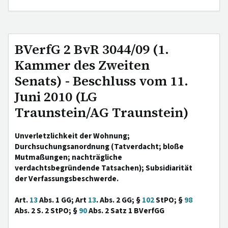
BVerfG 2 BvR 3044/09 (1.
Kammer des Zweiten
Senats) - Beschluss vom 11.
Juni 2010 (LG
Traunstein/AG Traunstein)
Unverletzlichkeit der Wohnung;
Durchsuchungsanordnung (Tatverdacht; bloße
Mutmaßungen; nachträgliche
verdachtsbegründende Tatsachen); Subsidiarität
der Verfassungsbeschwerde.
Art.
13
Abs. 1 GG; Art
13
. Abs. 2 GG; §
102
StPO; §
98
Abs. 2 S. 2 StPO; §
90
Abs. 2 Satz 1 BVerfGG