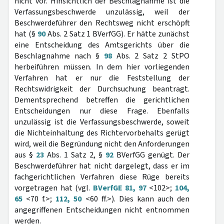
nicht vor. Hinsichtlich der Beschlagnahme ist die
Verfassungsbeschwerde unzulässig, weil der
Beschwerdeführer den Rechtsweg nicht erschöpft
hat (§
90
Abs. 2 Satz 1 BVerfGG). Er hätte zunächst
eine Entscheidung des Amtsgerichts über die
Beschlagnahme nach §
98
Abs. 2 Satz 2 StPO
herbeiführen müssen. In dem hier vorliegenden
Verfahren hat er nur die Feststellung der
Rechtswidrigkeit der Durchsuchung beantragt.
Dementsprechend betreffen die gerichtlichen
Entscheidungen nur diese Frage. Ebenfalls
unzulässig ist die Verfassungsbeschwerde, soweit
die Nichteinhaltung des Richtervorbehalts gerügt
wird, weil die Begründung nicht den Anforderungen
aus §
23
Abs. 1 Satz 2, §
92
BVerfGG genügt. Der
Beschwerdeführer hat nicht dargelegt, dass er im
fachgerichtlichen Verfahren diese Rüge bereits
vorgetragen hat (vgl.
BVerfGE 81, 97
<102>;
104,
65
<70 f.>;
112, 50
<60 ff.>). Dies kann auch den
angegriffenen Entscheidungen nicht entnommen
werden.