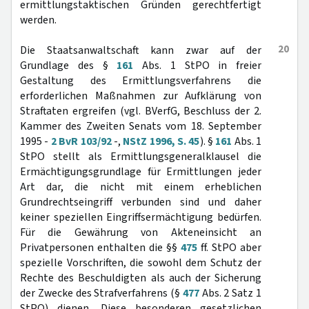
ermittlungstaktischen Gründen gerechtfertigt
werden.
20
Die Staatsanwaltschaft kann zwar auf der
Grundlage des §
161
Abs. 1 StPO in freier
Gestaltung des Ermittlungsverfahrens die
erforderlichen Maßnahmen zur Aufklärung von
Straftaten ergreifen (vgl. BVerfG, Beschluss der 2.
Kammer des Zweiten Senats vom 18. September
1995 -
2 BvR 103/92
-,
NStZ 1996, S. 45
). §
161
Abs. 1
StPO stellt als Ermittlungsgeneralklausel die
Ermächtigungsgrundlage für Ermittlungen jeder
Art dar, die nicht mit einem erheblichen
Grundrechtseingriff verbunden sind und daher
keiner speziellen Eingriffsermächtigung bedürfen.
Für die Gewährung von Akteneinsicht an
Privatpersonen enthalten die §§
475
ff. StPO aber
spezielle Vorschriften, die sowohl dem Schutz der
Rechte des Beschuldigten als auch der Sicherung
der Zwecke des Strafverfahrens (§
477
Abs. 2 Satz 1
StPO) dienen. Diese besonderen gesetzlichen