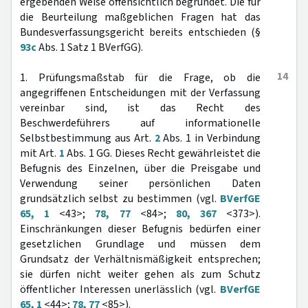
ergebenden Weise offensichtlich begründet. Die für
die Beurteilung maßgeblichen Fragen hat das
Bundesverfassungsgericht bereits entschieden (§
93c
Abs. 1 Satz 1 BVerfGG).
14
1. Prüfungsmaßstab für die Frage, ob die
angegriffenen Entscheidungen mit der Verfassung
vereinbar sind, ist das Recht des
Beschwerdeführers auf informationelle
Selbstbestimmung aus Art.
2
Abs. 1 in Verbindung
mit Art.
1
Abs. 1 GG. Dieses Recht gewährleistet die
Befugnis des Einzelnen, über die Preisgabe und
Verwendung seiner persönlichen Daten
grundsätzlich selbst zu bestimmen (vgl.
BVerfGE
65, 1
<43>;
78, 77
<84>;
80, 367
<373>).
Einschränkungen dieser Befugnis bedürfen einer
gesetzlichen Grundlage und müssen dem
Grundsatz der Verhältnismäßigkeit entsprechen;
sie dürfen nicht weiter gehen als zum Schutz
öffentlicher Interessen unerlässlich (vgl.
BVerfGE
65, 1
<44>;
78, 77
<85>).