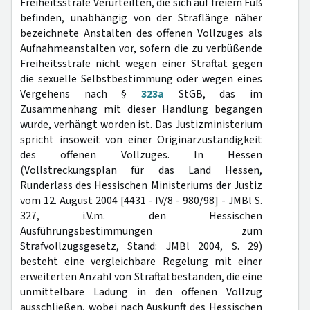
Freiheitsstrafe Verurteilten, die sich auf freiem Fuß
befinden, unabhängig von der Straflänge näher
bezeichnete Anstalten des offenen Vollzuges als
Aufnahmeanstalten vor, sofern die zu verbüßende
Freiheitsstrafe nicht wegen einer Straftat gegen
die sexuelle Selbstbestimmung oder wegen eines
Vergehens nach §
323a
StGB, das im
Zusammenhang mit dieser Handlung begangen
wurde, verhängt worden ist. Das Justizministerium
spricht insoweit von einer Originärzuständigkeit
des offenen Vollzuges. In Hessen
(Vollstreckungsplan für das Land Hessen,
Runderlass des Hessischen Ministeriums der Justiz
vom 12. August 2004 [4431 - IV/8 - 980/98] - JMBl S.
327, i.V.m. den Hessischen
Ausführungsbestimmungen zum
Strafvollzugsgesetz, Stand: JMBl 2004, S. 29)
besteht eine vergleichbare Regelung mit einer
erweiterten Anzahl von Straftatbeständen, die eine
unmittelbare Ladung in den offenen Vollzug
ausschließen, wobei nach Auskunft des Hessischen