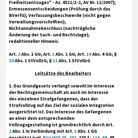
Freiheitsentzuges" - Az. 4511/2-2, AV Nr. 12/2007);
Ermessensentscheidungen (Prüfung durch das
BVerfG); Verfassungsbeschwerde (nicht gegen
Verwaltungsvorschriften);
Nichtannahmebeschluss (nachträgliche
Änderung der Sach- und Rechtslage);
redaktioneller Hinweis.
Art.
2
Abs. 1 GG; Art.
1
Abs. 1 GG; Art.
19
Abs. 4 GG; §
10
Abs. 1 StVollzG; §
11
Abs. 1 StVollzG
Leitsätze des Bearbeiters
1. Das Grundgesetz verlangt sowohl im Interesse
der Rechtsgemeinschaft als auch im Interesse
des einzelnen Strafgefangenen, dass der
Strafvollzug auf das Ziel der sozialen Integration
ausgerichtet ist. Das Interesse des Gefangenen
an einer dem entsprechenden
Vollzugsgestaltung ist grundrechtlich durch Art.
2
Abs. 1 in Verbindung mit Art.
1
Abs. 1 GG
geschützt (vgl.
BVerfGE 35, 202
, 235 f.;
116, 69
, 85