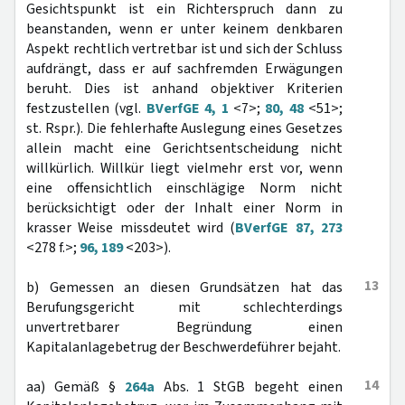
Gesichtspunkt ist ein Richterspruch dann zu
beanstanden, wenn er unter keinem denkbaren
Aspekt rechtlich vertretbar ist und sich der Schluss
aufdrängt, dass er auf sachfremden Erwägungen
beruht. Dies ist anhand objektiver Kriterien
festzustellen (vgl.
BVerfGE 4, 1
<7>;
80, 48
<51>;
st. Rspr.). Die fehlerhafte Auslegung eines Gesetzes
allein macht eine Gerichtsentscheidung nicht
willkürlich. Willkür liegt vielmehr erst vor, wenn
eine offensichtlich einschlägige Norm nicht
berücksichtigt oder der Inhalt einer Norm in
krasser Weise missdeutet wird (
BVerfGE 87, 273
<278 f.>;
96, 189
<203>).
13
b) Gemessen an diesen Grundsätzen hat das
Berufungsgericht mit schlechterdings
unvertretbarer Begründung einen
Kapitalanlagebetrug der Beschwerdeführer bejaht.
14
aa) Gemäß §
264a
Abs. 1 StGB begeht einen