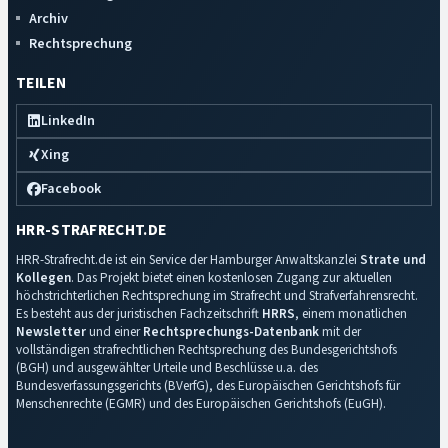
Archiv
Rechtsprechung
TEILEN
LinkedIn
Xing
Facebook
HRR-STRAFRECHT.DE
HRR-Strafrecht.de ist ein Service der Hamburger Anwaltskanzlei
Strate und
Kollegen
. Das Projekt bietet einen kostenlosen Zugang zur aktuellen
höchstrichterlichen Rechtsprechung im Strafrecht und Strafverfahrensrecht.
Es besteht aus der juristischen Fachzeitschrift
HRRS
, einem monatlichen
Newsletter
und einer
Rechtsprechungs-Datenbank
mit der
vollständigen strafrechtlichen Rechtsprechung des Bundesgerichtshofs
(BGH) und ausgewählter Urteile und Beschlüsse u.a. des
Bundesverfassungsgerichts (BVerfG), des Europäischen Gerichtshofs für
Menschenrechte (EGMR) und des Europäischen Gerichtshofs (EuGH).