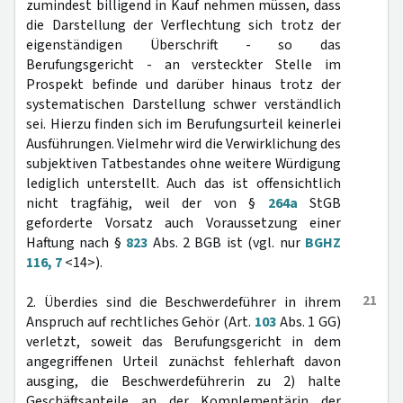
zumindest billigend in Kauf nehmen müssen, dass
die Darstellung der Verflechtung sich trotz der
eigenständigen Überschrift - so das
Berufungsgericht - an versteckter Stelle im
Prospekt befinde und darüber hinaus trotz der
systematischen Darstellung schwer verständlich
sei. Hierzu finden sich im Berufungsurteil keinerlei
Ausführungen. Vielmehr wird die Verwirklichung des
subjektiven Tatbestandes ohne weitere Würdigung
lediglich unterstellt. Auch das ist offensichtlich
nicht tragfähig, weil der von §
264a
StGB
geforderte Vorsatz auch Voraussetzung einer
Haftung nach §
823
Abs. 2 BGB ist (vgl. nur
BGHZ
116, 7
<14>).
21
2. Überdies sind die Beschwerdeführer in ihrem
Anspruch auf rechtliches Gehör (Art.
103
Abs. 1 GG)
verletzt, soweit das Berufungsgericht in dem
angegriffenen Urteil zunächst fehlerhaft davon
ausging, die Beschwerdeführerin zu 2) halte
Geschäftsanteile an der Komplementärin der