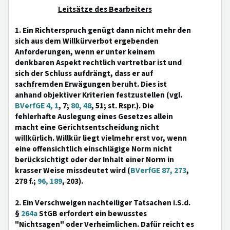
Leitsätze des Bearbeiters
1. Ein Richterspruch genügt dann nicht mehr den
sich aus dem Willkürverbot ergebenden
Anforderungen, wenn er unter keinem
denkbaren Aspekt rechtlich vertretbar ist und
sich der Schluss aufdrängt, dass er auf
sachfremden Erwägungen beruht. Dies ist
anhand objektiver Kriterien festzustellen (vgl.
BVerfGE 4, 1
, 7;
80, 48
, 51; st. Rspr.). Die
fehlerhafte Auslegung eines Gesetzes allein
macht eine Gerichtsentscheidung nicht
willkürlich. Willkür liegt vielmehr erst vor, wenn
eine offensichtlich einschlägige Norm nicht
berücksichtigt oder der Inhalt einer Norm in
krasser Weise missdeutet wird (
BVerfGE 87, 273
,
278 f.;
96, 189
, 203).
2. Ein Verschweigen nachteiliger Tatsachen i.S.d.
§
264a
StGB erfordert ein bewusstes
"Nichtsagen" oder Verheimlichen. Dafür reicht es