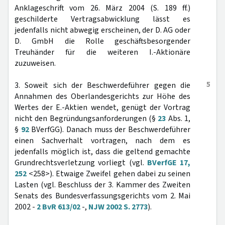
Anklageschrift vom 26. März 2004 (S. 189 ff.)
geschilderte Vertragsabwicklung lässt es
jedenfalls nicht abwegig erscheinen, der D. AG oder
D. GmbH die Rolle geschäftsbesorgender
Treuhänder für die weiteren I.-Aktionäre
zuzuweisen.
5
3. Soweit sich der Beschwerdeführer gegen die
Annahmen des Oberlandesgerichts zur Höhe des
Wertes der E.-Aktien wendet, genügt der Vortrag
nicht den Begründungsanforderungen (§
23
Abs. 1,
§
92
BVerfGG). Danach muss der Beschwerdeführer
einen Sachverhalt vortragen, nach dem es
jedenfalls möglich ist, dass die geltend gemachte
Grundrechtsverletzung vorliegt (vgl.
BVerfGE 17,
252
<258>). Etwaige Zweifel gehen dabei zu seinen
Lasten (vgl. Beschluss der 3. Kammer des Zweiten
Senats des Bundesverfassungsgerichts vom 2. Mai
2002 -
2 BvR 613/02
-,
NJW 2002 S. 2773
).