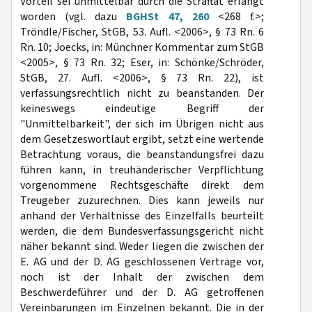
Vorteil sei unmittelbar durch die Straftat erlangt
worden (vgl. dazu
BGHSt 47, 260
<268 f.>;
Tröndle/Fischer, StGB, 53. Aufl. <2006>, § 73 Rn. 6
Rn. 10; Joecks, in: Münchner Kommentar zum StGB
<2005>, § 73 Rn. 32; Eser, in: Schönke/Schröder,
StGB, 27. Aufl. <2006>, § 73 Rn. 22), ist
verfassungsrechtlich nicht zu beanstanden. Der
keineswegs eindeutige Begriff der
"Unmittelbarkeit", der sich im Übrigen nicht aus
dem Gesetzeswortlaut ergibt, setzt eine wertende
Betrachtung voraus, die beanstandungsfrei dazu
führen kann, in treuhänderischer Verpflichtung
vorgenommene Rechtsgeschäfte direkt dem
Treugeber zuzurechnen. Dies kann jeweils nur
anhand der Verhältnisse des Einzelfalls beurteilt
werden, die dem Bundesverfassungsgericht nicht
näher bekannt sind. Weder liegen die zwischen der
E. AG und der D. AG geschlossenen Verträge vor,
noch ist der Inhalt der zwischen dem
Beschwerdeführer und der D. AG getroffenen
Vereinbarungen im Einzelnen bekannt. Die in der