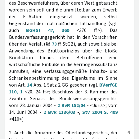
des Beschwerdeführers, über deren Wert getäuscht
worden sein soll und die unmittelbar zum Erwerb
der E.-Aktien eingesetzt wurden, selbst
Gegenstand der mutmaßlichen Tathandlung (vgl.
auch
BGHSt 47, 369
<370 ff.>). Das
Bundesverfassungsgericht hat in den Vorschriften
über den Verfall (§§
73
ff. StGB), auch soweit sie bei
Anwendung des Bruttoprinzips über die bloße
Kondiktion hinaus dem Betroffenen eine
wirtschaftliche Einbuße in die Vermögenssubstanz
zumuten, eine verfassungsgemäße Inhalts- und
Schrankenbestimmung des Eigentums im Sinne
von Art.
14
Abs. 1 Satz 2 GG gesehen (vgl.
BVerfGE
110, 1
<20, 24 ff.>; Beschluss der 3. Kammer des
Zweiten Senats des Bundesverfassungsgerichts
vom 28. Januar 2004 -
2 BvR 152/04
- <Juris>; vom
14. Juni 2004 -
2 BvR 1136/03
-,
StV 2004 S. 409
<410>).
4
2. Auch die Annahme des Oberlandesgerichts, der