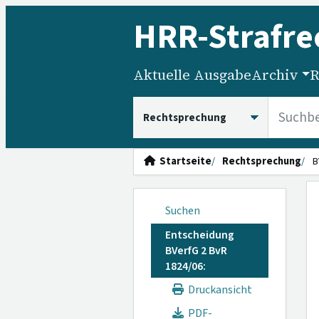
HRR
-Strafre
Aktuelle Ausgabe
Archiv
R
HRRS durchsuchen
Startseite
Rechtsprechung
B
Suchen
Entscheidung
BVerfG 2 BvR
1824/06:
Druckansicht
PDF-