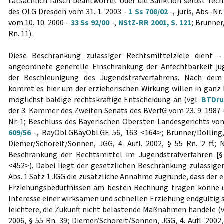
tatsächlich falsch beantwortet oder die Sanktion selbst recht
des OLG Dresden vom 31. 1. 2003 -
1 Ss 708/02
-, juris, Abs.-N
vom 10. 10. 2000 -
33 Ss 92/00
-,
NStZ-RR 2001, S. 121
; Brunner/
Rn. 11).
Diese Beschränkung zulässiger Rechtsmittelziele dient 
angeordnete generelle Einschränkung der Anfechtbarkeit jug
der Beschleunigung des Jugendstrafverfahrens. Nach dem
kommt es hier um der erzieherischen Wirkung willen in gan
möglichst baldige rechtskräftige Entscheidung an (vgl.
BTDruc
der 3. Kammer des Zweiten Senats des BVerfG vom 23. 9. 1987
Nr. 1; Beschluss des Bayerischen Obersten Landesgerichts vom
609/56
-, BayObLGBayObLGE 56, 163 <164>; Brunner/Dölling, J
Diemer/Schoreit/Sonnen, JGG, 4. Aufl. 2002, § 55 Rn. 2 ff.;
Beschränkung der Rechtsmittel im Jugendstrafverfahren [
<452>). Dabei liegt der gesetzlichen Beschränkung zulässige
Abs. 1 Satz 1 JGG die zusätzliche Annahme zugrunde, dass der e
Erziehungsbedürfnissen am besten Rechnung tragen könne 
Interesse einer wirksamen und schnellen Erziehung endgültig se
leichtere, die Zukunft nicht belastende Maßnahmen handele (vgl
2006, § 55 Rn. 39; Diemer/Schoreit/Sonnen, JGG, 4. Aufl. 2002, 