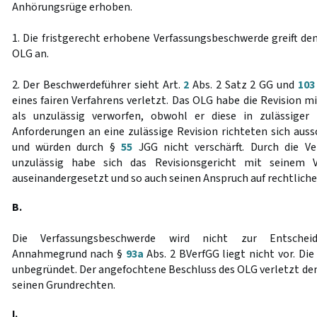
Anhörungsrüge erhoben.
1. Die fristgerecht erhobene Verfassungsbeschwerde greift de
OLG an.
2. Der Beschwerdeführer sieht Art.
2
Abs. 2 Satz 2 GG und
103
eines fairen Verfahrens verletzt. Das OLG habe die Revision m
als unzulässig verworfen, obwohl er diese in zulässiger
Anforderungen an eine zulässige Revision richteten sich auss
und würden durch §
55
JGG nicht verschärft. Durch die Ve
unzulässig habe sich das Revisionsgericht mit seinem V
auseinandergesetzt und so auch seinen Anspruch auf rechtliche
B.
Die Verfassungsbeschwerde wird nicht zur Entsche
Annahmegrund nach §
93a
Abs. 2 BVerfGG liegt nicht vor. Di
unbegründet. Der angefochtene Beschluss des OLG verletzt den
seinen Grundrechten.
I.