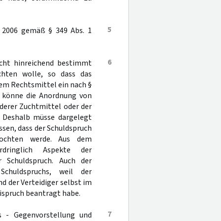
5
. 2006 gemäß § 349 Abs. 1
6
cht hinreichend bestimmt
echten wolle, so dass das
dem Rechtsmittel ein nach §
ft könne die Anordnung von
derer Zuchtmittel oder der
 Deshalb müsse dargelegt
sen, dass der Schuldspruch
fochten werde. Aus dem
rdringlich Aspekte der
r Schuldspruch. Auch der
chuldspruchs, weil der
d der Verteidiger selbst im
ispruch beantragt habe.
7
os - Gegenvorstellung und