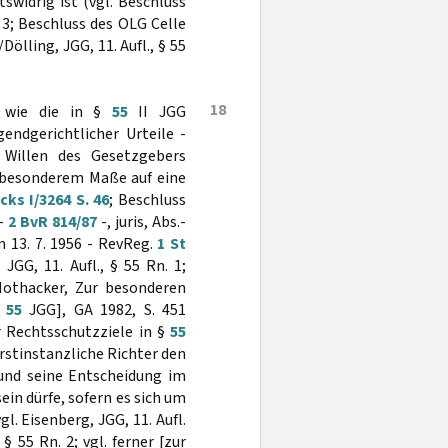
swidrig ist (vgl. Beschluss
r. 3; Beschluss des OLG Celle
Dölling, JGG, 11. Aufl., § 55
18
- wie die in §
55
II JGG
endgerichtlicher Urteile -
 Willen des Gesetzgebers
z besonderem Maße auf eine
ks I/3264 S. 46
; Beschluss
 -
2 BvR 814/87
-, juris, Abs.-
 13. 7. 1956 - RevReg.
1 St
GG, 11. Aufl., § 55 Rn. 1;
 Nothacker, Zur besonderen
§
55
JGG], GA 1982, S. 451
r Rechtsschutzziele in §
55
rstinstanzliche Richter den
und seine Entscheidung im
in dürfe, sofern es sich um
. Eisenberg, JGG, 11. Aufl.
§ 55 Rn. 2; vgl. ferner [zur