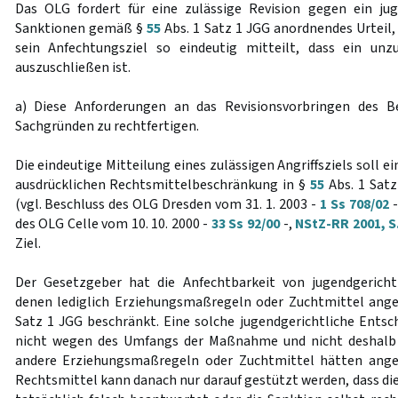
Das OLG fordert für eine zulässige Revision gegen ein juge
Sanktionen gemäß §
55
Abs. 1 Satz 1 JGG anordnendes Urteil,
sein Anfechtungsziel so eindeutig mitteilt, dass ein unzu
auszuschließen ist.
a) Diese Anforderungen an das Revisionsvorbringen des B
Sachgründen zu rechtfertigen.
Die eindeutige Mitteilung eines zulässigen Angriffsziels soll
ausdrücklichen Rechtsmittelbeschränkung in §
55
Abs. 1 Satz
(vgl. Beschluss des OLG Dresden vom 31. 1. 2003 -
1 Ss 708/02
-
des OLG Celle vom 10. 10. 2000 -
33 Ss 92/00
-,
NStZ-RR 2001, S
Ziel.
Der Gesetzgeber hat die Anfechtbarkeit von jugendgericht
denen lediglich Erziehungsmaßregeln oder Zuchtmittel ange
Satz 1 JGG beschränkt. Eine solche jugendgerichtliche Ents
nicht wegen des Umfangs der Maßnahme und nicht deshalb 
andere Erziehungsmaßregeln oder Zuchtmittel hätten ange
Rechtsmittel kann danach nur darauf gestützt werden, dass die