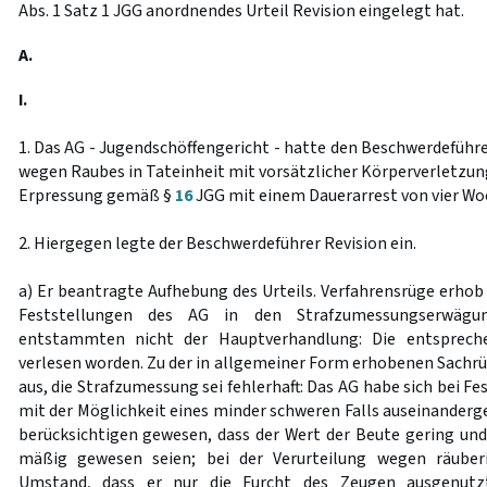
Abs. 1 Satz 1 JGG anordnendes Urteil Revision eingelegt hat.
A.
I.
1. Das AG - Jugendschöffengericht - hatte den Beschwerdeführer
wegen Raubes in Tateinheit mit vorsätzlicher Körperverletzun
Erpressung gemäß §
16
JGG mit einem Dauerarrest von vier Wo
2. Hiergegen legte der Beschwerdeführer Revision ein.
a) Er beantragte Aufhebung des Urteils. Verfahrensrüge erhob
Feststellungen des AG in den Strafzumessungserwägu
entstammten nicht der Hauptverhandlung: Die entspreche
verlesen worden. Zu der in allgemeiner Form erhobenen Sachrüg
aus, die Strafzumessung sei fehlerhaft: Das AG habe sich bei F
mit der Möglichkeit eines minder schweren Falls auseinanderge
berücksichtigen gewesen, dass der Wert der Beute gering u
mäßig gewesen seien; bei der Verurteilung wegen räuberi
Umstand, dass er nur die Furcht des Zeugen ausgenutzt