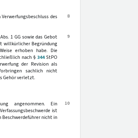
8
n Verwerfungsbeschluss des
9
Abs. 1 GG sowie das Gebot
it willkürlicher Begründung
 Weise erhoben habe. Die
chließlich nach §
344
StPO
rwerfung der Revision als
orbringen sachlich nicht
s Gehör verletzt.
10
idung angenommen. Ein
e Verfassungsbeschwerde ist
 Beschwerdeführer nicht in