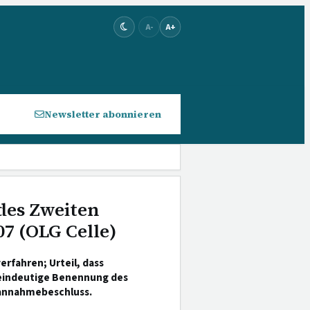
A-
A+
Newsletter abonnieren
des Zweiten
07 (OLG Celle)
rfahren; Urteil, dass
 eindeutige Benennung des
htannahmebeschluss.