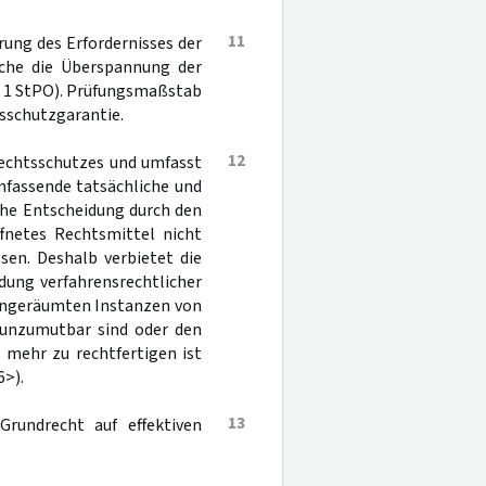
11
rung des Erfordernisses der
Sache die Überspannung der
 1 StPO). Prüfungsmaßstab
tsschutzgarantie.
12
Rechtsschutzes und umfasst
mfassende tatsächliche und
che Entscheidung durch den
ffnetes Rechtsmittel nicht
sen. Deshalb verbietet die
dung verfahrensrechtlicher
eingeräumten Instanzen von
 unzumutbar sind oder den
 mehr zu rechtfertigen ist
>).
13
rundrecht auf effektiven