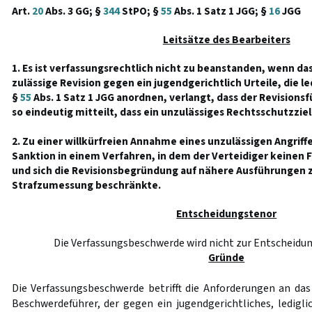
Art.
20
Abs. 3 GG; §
344
StPO; §
55
Abs. 1 Satz 1 JGG; §
16
JGG
Leitsätze des Bearbeiters
1. Es ist verfassungsrechtlich nicht zu beanstanden, wenn das
zulässige Revision gegen ein jugendgerichtlich Urteile, die 
§
55
Abs. 1 Satz 1 JGG anordnen, verlangt, dass der Revisions
so eindeutig mitteilt, dass ein unzulässiges Rechtsschutzziel
2. Zu einer willkürfreien Annahme eines unzulässigen Angriff
Sanktion in einem Verfahren, in dem der Verteidiger keinen 
und sich die Revisionsbegründung auf nähere Ausführungen z
Strafzumessung beschränkte.
Entscheidungstenor
Die Verfassungsbeschwerde wird nicht zur Entschei
Gründe
Die Verfassungsbeschwerde betrifft die Anforderungen an das
Beschwerdeführer, der gegen ein jugendgerichtliches, ledig