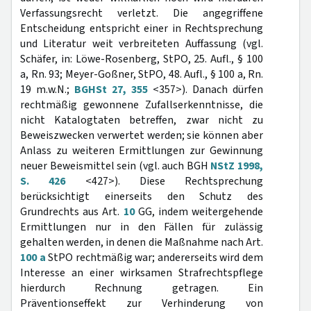
Verfassungsrecht verletzt. Die angegriffene
Entscheidung entspricht einer in Rechtsprechung
und Literatur weit verbreiteten Auffassung (vgl.
Schäfer, in: Löwe-Rosenberg, StPO, 25. Aufl., § 100
a, Rn. 93; Meyer-Goßner, StPO, 48. Aufl., § 100 a, Rn.
19 m.w.N.;
BGHSt 27, 355
<357>). Danach dürfen
rechtmäßig gewonnene Zufallserkenntnisse, die
nicht Katalogtaten betreffen, zwar nicht zu
Beweiszwecken verwertet werden; sie können aber
Anlass zu weiteren Ermittlungen zur Gewinnung
neuer Beweismittel sein (vgl. auch BGH
NStZ 1998,
S. 426
<427>). Diese Rechtsprechung
berücksichtigt einerseits den Schutz des
Grundrechts aus Art.
10
GG, indem weitergehende
Ermittlungen nur in den Fällen für zulässig
gehalten werden, in denen die Maßnahme nach Art.
100 a
StPO rechtmäßig war; andererseits wird dem
Interesse an einer wirksamen Strafrechtspflege
hierdurch Rechnung getragen. Ein
Präventionseffekt zur Verhinderung von