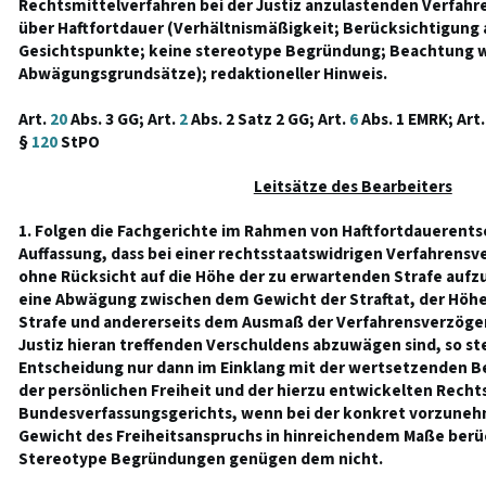
Rechtsmittelverfahren bei der Justiz anzulastenden Verfahr
über Haftfortdauer (Verhältnismäßigkeit; Berücksichtigung a
Gesichtspunkte; keine stereotype Begründung; Beachtung w
Abwägungsgrundsätze); redaktioneller Hinweis.
Art.
20
Abs. 3 GG; Art.
2
Abs. 2 Satz 2 GG; Art.
6
Abs. 1 EMRK; Art
§
120
StPO
Leitsätze des Bearbeiters
1. Folgen die Fachgerichte im Rahmen von Haftfortdauerents
Auffassung, dass bei einer rechtsstaatswidrigen Verfahrensv
ohne Rücksicht auf die Höhe der zu erwartenden Strafe aufz
eine Abwägung zwischen dem Gewicht der Straftat, der Höh
Strafe und andererseits dem Ausmaß der Verfahrensverzöge
Justiz hieran treffenden Verschuldens abzuwägen sind, so st
Entscheidung nur dann im Einklang mit der wertsetzenden 
der persönlichen Freiheit und der hierzu entwickelten Rech
Bundesverfassungsgerichts, wenn bei der konkret vorzun
Gewicht des Freiheitsanspruchs in hinreichendem Maße berüc
Stereotype Begründungen genügen dem nicht.