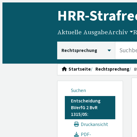
HRR
-Strafre
Aktuelle Ausgabe
Archiv
R
HRRS durchsuchen
Startseite
Rechtsprechung
B
Suchen
Entscheidung
BVerfG 2 BvR
1315/05:
Druckansicht
PDF-