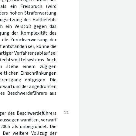
 als ein Freispruch (wird
nders hohen Straferwartung
zugsetzung des Haftbefehls
h ein Verstoß gegen das
igung der Komplexität des
h die Zurückverweisung der
 entstanden sei, könne die
rtiger Verfahrensablauf sei
 Rechtsmittelsystems. Auch
en stehe einem zügigen
heitlichen Einschränkungen
hrensgang entgegen. Die
orwurf und der angedrohten
des Beschwerdeführers aus
12
iger des Beschwerdeführers
naussagen wandten, verwarf
 2005 als unbegründet. Die
. Der weitere Vollzug der