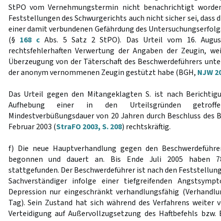
StPO vom Vernehmungstermin nicht benachrichtigt worden
Feststellungen des Schwurgerichts auch nicht sicher sei, dass
einer damit verbundenen Gefährdung des Untersuchungserfolgs
(§
168 c
Abs. 5 Satz 2 StPO). Das Urteil vom 16. Augus
rechtsfehlerhaften Verwertung der Angaben der Zeugin, wei
Überzeugung von der Täterschaft des Beschwerdeführers unt
der anonym vernommenen Zeugin gestützt habe (BGH,
NJW 20
Das Urteil gegen den Mitangeklagten S. ist nach Berichtig
Aufhebung einer in den Urteilsgründen getroff
Mindestverbüßungsdauer von 20 Jahren durch Beschluss des 
Februar 2003 (
StraFO 2003, S. 208
) rechtskräftig.
f) Die neue Hauptverhandlung gegen den Beschwerdeführe
begonnen und dauert an. Bis Ende Juli 2005 haben 78
stattgefunden. Der Beschwerdeführer ist nach den Feststellun
Sachverständiger infolge einer tiefgreifenden Angstsymp
Depression nur eingeschränkt verhandlungsfähig (Verhandlu
Tag). Sein Zustand hat sich während des Verfahrens weiter v
Verteidigung auf Außervollzugsetzung des Haftbefehls bzw. 