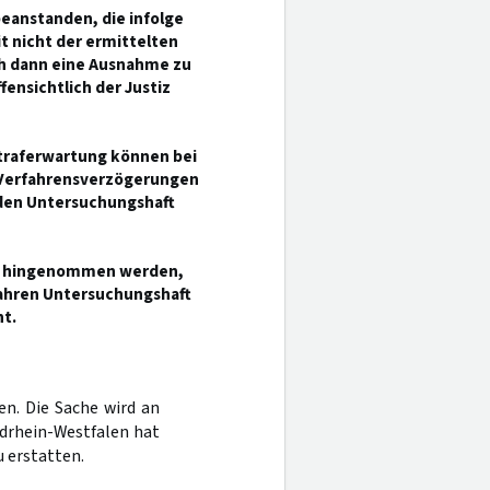
beanstanden, die infolge
t nicht der ermittelten
ch dann eine Ausnahme zu
ensichtlich der Justiz
Straferwartung können bei
 Verfahrensverzögerungen
nden Untersuchungshaft
cht hingenommen werden,
Jahren Untersuchungshaft
t.
en. Die Sache wird an
rdrhein-Westfalen hat
 erstatten.