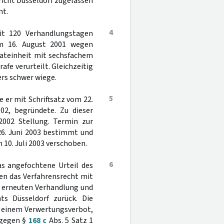
icht Düsseldorf zugelassen
mt.
4
it 120 Verhandlungstagen
am 16. August 2001 wegen
Tateinheit mit sechsfachem
fe verurteilt. Gleichzeitig
rs schwer wiege.
5
e er mit Schriftsatz vom 22.
2, begründete. Zu dieser
002 Stellung. Termin zur
26. Juni 2003 bestimmt und
 10. Juli 2003 verschoben.
6
as angefochtene Urteil des
en das Verfahrensrecht mit
r erneuten Verhandlung und
s Düsseldorf zurück. Die
n einem Verwertungsverbot,
tgegen §
168 c
Abs. 5 Satz 1