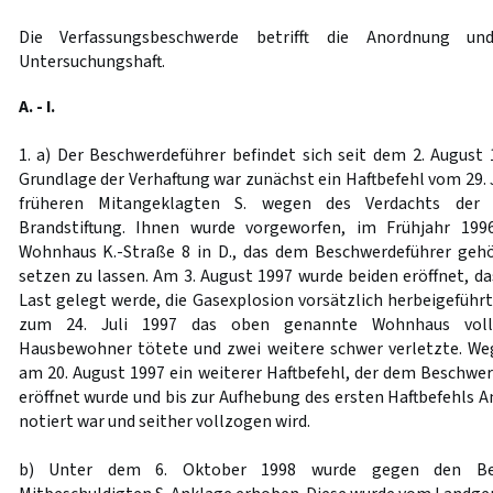
Die Verfassungsbeschwerde betrifft die Anordnung un
Untersuchungshaft.
A. - I.
1. a) Der Beschwerdeführer befindet sich seit dem 2. August 
Grundlage der Verhaftung war zunächst ein Haftbefehl vom 29. 
früheren Mitangeklagten S. wegen des Verdachts der 
Brandstiftung. Ihnen wurde vorgeworfen, im Frühjahr 199
Wohnhaus K.-Straße 8 in D., das dem Beschwerdeführer gehö
setzen zu lassen. Am 3. August 1997 wurde beiden eröffnet, d
Last gelegt werde, die Gasexplosion vorsätzlich herbeigeführt
zum 24. Juli 1997 das oben genannte Wohnhaus vollst
Hausbewohner tötete und zwei weitere schwer verletzte. We
am 20. August 1997 ein weiterer Haftbefehl, der dem Beschwe
eröffnet wurde und bis zur Aufhebung des ersten Haftbefehls An
notiert war und seither vollzogen wird.
b) Unter dem 6. Oktober 1998 wurde gegen den Bes