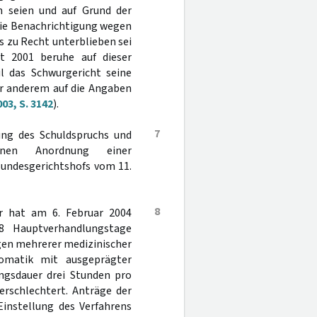
 seien und auf Grund der
 die Benachrichtigung wegen
 zu Recht unterblieben sei
t 2001 beruhe auf dieser
l das Schwurgericht seine
er anderem auf die Angaben
03, S. 3142
).
7
ung des Schuldspruchs und
enen Anordnung einer
Bundesgerichtshofs vom 11.
8
r hat am 6. Februar 2004
 Hauptverhandlungstage
gen mehrerer medizinischer
tomatik mit ausgeprägter
ngsdauer drei Stunden pro
erschlechtert. Anträge der
Einstellung des Verfahrens