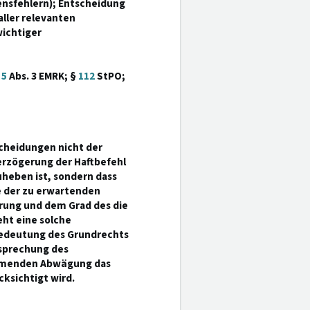
ensfehlern); Entscheidung
ller relevanten
ichtiger
.
5
Abs. 3 EMRK; §
112
StPO;
cheidungen nicht der
erzögerung der Haftbefehl
uheben ist, sondern dass
e der zu erwartenden
rung und dem Grad des die
eht eine solche
Bedeutung des Grundrechts
tsprechung des
ehmenden Abwägung das
ksichtigt wird.