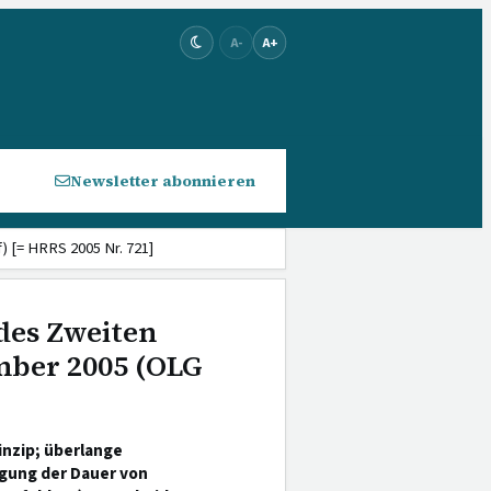
A-
A+
Newsletter abonnieren
) [= HRRS 2005 Nr. 721]
des Zweiten
ember 2005 (OLG
inzip; überlange
igung der Dauer von