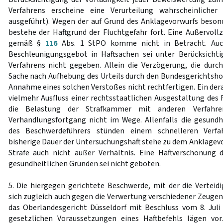
Verfahrens erscheine eine Verurteilung wahrscheinlicher
ausgeführt). Wegen der auf Grund des Anklagevorwurfs beso
bestehe der Haftgrund der Fluchtgefahr fort. Eine Außervoll
gemäß §
116
Abs. 1 StPO komme nicht in Betracht. Auc
Beschleunigungsgebot in Haftsachen sei unter Berücksicht
Verfahrens nicht gegeben. Allein die Verzögerung, die durc
Sache nach Aufhebung des Urteils durch den Bundesgerichtshof
Annahme eines solchen Verstoßes nicht rechtfertigen. Ein dera
vielmehr Ausfluss einer rechtsstaatlichen Ausgestaltung des
die Belastung der Strafkammer mit anderen Verfahr
Verhandlungsfortgang nicht im Wege. Allenfalls die gesund
des Beschwerdeführers stünden einem schnelleren Verfa
bisherige Dauer der Untersuchungshaft stehe zu dem Anklagev
Strafe auch nicht außer Verhältnis. Eine Haftverschonung 
gesundheitlichen Gründen sei nicht geboten.
5. Die hiergegen gerichtete Beschwerde, mit der die Verteid
sich zugleich auch gegen die Verwertung verschiedener Zeuge
das Oberlandesgericht Düsseldorf mit Beschluss vom 8. Juli
gesetzlichen Voraussetzungen eines Haftbefehls lägen vor