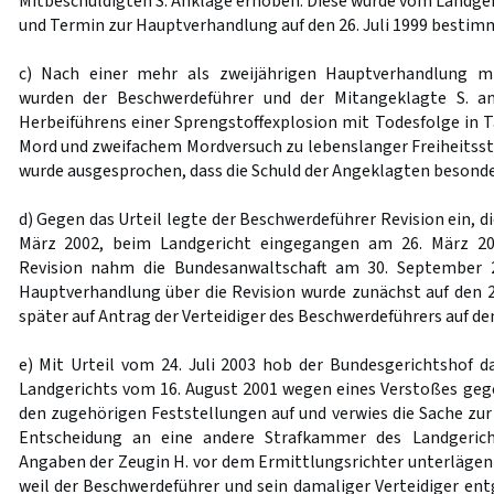
Mitbeschuldigten S. Anklage erhoben. Diese wurde vom Landger
und Termin zur Hauptverhandlung auf den 26. Juli 1999 bestim
c) Nach einer mehr als zweijährigen Hauptverhandlung m
wurden der Beschwerdeführer und der Mitangeklagte S. 
Herbeiführens einer Sprengstoffexplosion mit Todesfolge in 
Mord und zweifachem Mordversuch zu lebenslanger Freiheitsstra
wurde ausgesprochen, dass die Schuld der Angeklagten besonde
d) Gegen das Urteil legte der Beschwerdeführer Revision ein, di
März 2002, beim Landgericht eingegangen am 26. März 200
Revision nahm die Bundesanwaltschaft am 30. September 2
Hauptverhandlung über die Revision wurde zunächst auf den 
später auf Antrag der Verteidiger des Beschwerdeführers auf den
e) Mit Urteil vom 24. Juli 2003 hob der Bundesgerichtshof d
Landgerichts vom 16. August 2001 wegen eines Verstoßes geg
den zugehörigen Feststellungen auf und verwies die Sache zu
Entscheidung an eine andere Strafkammer des Landgericht
Angaben der Zeugin H. vor dem Ermittlungsrichter unterläge
weil der Beschwerdeführer und sein damaliger Verteidiger en