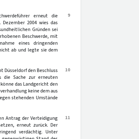
9
werdeführer erneut die
0. Dezember 2004 wies das
sundheitlichen Gründen sei
erhobenen Beschwerde, mit
nnahme eines dringenden
nicht ab und legte sie dem
10
ht Düsseldorf den Beschluss
s die Sache zur erneuten
 könne das Landgericht den
tverhandlung keine dem aus
tgegen stehenden Umstände
11
en Antrag der Verteidigung
etzen, erneut zurück. Der
ringend verdächtig. Unter
m gegenwärtigen Stand des