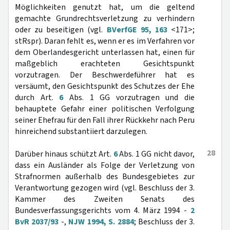
Möglichkeiten genutzt hat, um die geltend
gemachte Grundrechtsverletzung zu verhindern
oder zu beseitigen (vgl.
BVerfGE 95, 163
<171>;
stRspr). Daran fehlt es, wenn er es im Verfahren vor
dem Oberlandesgericht unterlassen hat, einen für
maßgeblich erachteten Gesichtspunkt
vorzutragen. Der Beschwerdeführer hat es
versäumt, den Gesichtspunkt des Schutzes der Ehe
durch Art.
6
Abs. 1 GG vorzutragen und die
behauptete Gefahr einer politischen Verfolgung
seiner Ehefrau für den Fall ihrer Rückkehr nach Peru
hinreichend substantiiert darzulegen.
28
Darüber hinaus schützt Art.
6
Abs. 1 GG nicht davor,
dass ein Ausländer als Folge der Verletzung von
Strafnormen außerhalb des Bundesgebietes zur
Verantwortung gezogen wird (vgl. Beschluss der 3.
Kammer des Zweiten Senats des
Bundesverfassungsgerichts vom 4. März 1994 -
2
BvR 2037/93
-,
NJW 1994, S. 2884
; Beschluss der 3.