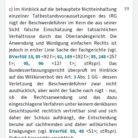
39
c) Im Hinblick auf die behauptete Nichteinhaltung
einzelner Tatbestandsvoraussetzungen des IRG
rügt der Beschwerdeführer im Kern die aus seiner
Sicht falsche Einschätzung der tatsächlichen
Verhältnisse durch das Oberlandesgericht. Die
Anwendung und Würdigung einfachen Rechts ist
jedoch in erster Linie Sache der Fachgerichte (vgl.
BVerfGE 18, 85
<92 f.>;
62, 189
<192 f.>;
85, 248
<257
f.>;
95, 96
<127 f.>; stRspr). Das
Bundesverfassungsgericht überprüft im Hinblick
auf das Willkürverbot des Art.
3
Abs. 1 GG - dessen
Verletzung der Beschwerdeführer zwar nicht
ausdrücklich, aber wohl der Sache nach rügt - nur,
ob die Rechtsanwendung und das dazu
eingeschlagene Verfahren unter keinem denkbaren
Gesichtspunkt rechtlich vertretbar sind und sich
daher der Schluss aufdrängt, die Entscheidung
beruhe auf sachfremden und daher willkürlichen
Erwägungen (vgl.
BVerfGE 80, 48
<51>; stRspr).