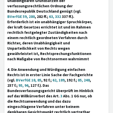
unabdingbaren Grundsätzen der
verfassungsrechtlichen Ordnung der
Bundesrepublik Deutschland genügt (vgl.
BVerfGE 59, 280
, 282 ff.;
63, 332
337 ff.).
Erforderlich ist ein unabhängiger Spruchkörper,
der kraft Gesetzes errichtet ist und im Rahmen
rechtlich festgelegter Zuständigkeiten nach
einem rechtlich geordneten Verfahren durch
Richter, deren Unabhängigkeit und
Unparteilichkeit von Rechts wegen
gewährleistet ist, Rechtsprechungsfunktionen
nach Maßgabe von Rechtsnormen wahrnimmt
4. Die Anwendung und Würdigung einfachen
Rechts ist in erster Linie Sache der Fachgerichte
(vgl.
BVerfGE 18, 85
, 92 f.;
62, 189
, 192 f.;
85, 248
,
257 f.;
95, 96
, 127 f.). Das
Bundesverfassungsgericht überprüft im Hinblick
auf das Willkürverbot des Art.
3
Abs. 1 GG nur, ob
die Rechtsanwendung und das dazu
eingeschlagene Verfahren unter keinem
denkbaren Gesichtspunkt rechtlich vertretbar