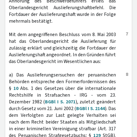
Anhörung des Beschwerdeführers erließ das
Oberlandesgericht Auslieferungshaftbefehl. Die
Fortdauer der Auslieferungshaft wurde in der Folge
mehrmals bestätigt.
7
Mit dem angegriffenen Beschluss vom 8. Mai 2003
hat das Oberlandesgericht die Auslieferung für
zulässig erklärt und gleichzeitig die Fortdauer der
Auslieferungshaft angeordnet. In den Gründen führt
das Oberlandesgericht im Wesentlichen aus:
8
a) Das Auslieferungsersuchen der peruanischen
Behörden entspreche den Formerfordernissen des
§
10
Abs. 1 des Gesetzes über die internationale
Rechtshilfe in Strafsachen - IRG - vom 23.
Dezember 1982 (
BGBl I S. 2071
), zuletzt geändert
durch Gesetz vom 21. Juni 2002 (
BGBl I S. 2144
). Das
dem Verfolgten zur Last gelegte Verhalten sei
nach dem Recht beider Staaten als Mitgliedschaft
in einer kriminellen Vereinigung strafbar (Art. 317
des Peruanischen Strafgesetzbuchs; §
129
StGB).