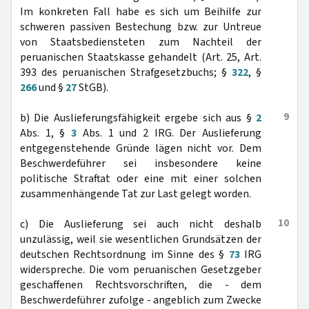
Im konkreten Fall habe es sich um Beihilfe zur
schweren passiven Bestechung bzw. zur Untreue
von Staatsbediensteten zum Nachteil der
peruanischen Staatskasse gehandelt (Art. 25, Art.
393 des peruanischen Strafgesetzbuchs; §
322
, §
266
und §
27
StGB).
9
b) Die Auslieferungsfähigkeit ergebe sich aus §
2
Abs. 1, §
3
Abs. 1 und 2 IRG. Der Auslieferung
entgegenstehende Gründe lägen nicht vor. Dem
Beschwerdeführer sei insbesondere keine
politische Straftat oder eine mit einer solchen
zusammenhängende Tat zur Last gelegt worden.
10
c) Die Auslieferung sei auch nicht deshalb
unzulässig, weil sie wesentlichen Grundsätzen der
deutschen Rechtsordnung im Sinne des §
73
IRG
widerspreche. Die vom peruanischen Gesetzgeber
geschaffenen Rechtsvorschriften, die - dem
Beschwerdeführer zufolge - angeblich zum Zwecke