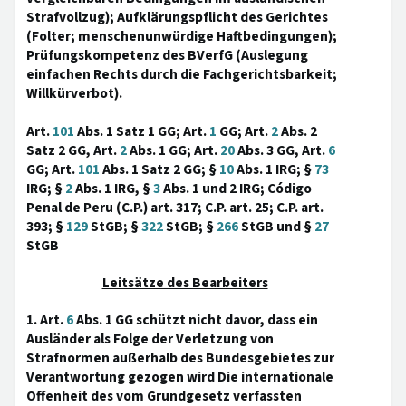
Strafvollzug); Aufklärungspflicht des Gerichtes
(Folter; menschenunwürdige Haftbedingungen);
Prüfungskompetenz des BVerfG (Auslegung
einfachen Rechts durch die Fachgerichtsbarkeit;
Willkürverbot).
Art.
101
Abs. 1 Satz 1 GG; Art.
1
GG; Art.
2
Abs. 2
Satz 2 GG, Art.
2
Abs. 1 GG; Art.
20
Abs. 3 GG, Art.
6
GG; Art.
101
Abs. 1 Satz 2 GG; §
10
Abs. 1 IRG; §
73
IRG; §
2
Abs. 1 IRG, §
3
Abs. 1 und 2 IRG; Código
Penal de Peru (C.P.) art. 317; C.P. art. 25; C.P. art.
393; §
129
StGB; §
322
StGB; §
266
StGB und §
27
StGB
Leitsätze des Bearbeiters
1. Art.
6
Abs. 1 GG schützt nicht davor, dass ein
Ausländer als Folge der Verletzung von
Strafnormen außerhalb des Bundesgebietes zur
Verantwortung gezogen wird Die internationale
Offenheit des vom Grundgesetz verfassten