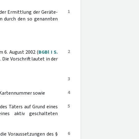
1
der Ermittlung der Geräte-
n durch den so genannten
2
m 6. August 2002 (
BGBl I S.
Die Vorschrift lautet in der
3
4
d Kartennummer sowie
5
des Täters auf Grund eines
ines aktiv geschalteten
6
 die Voraussetzungen des §