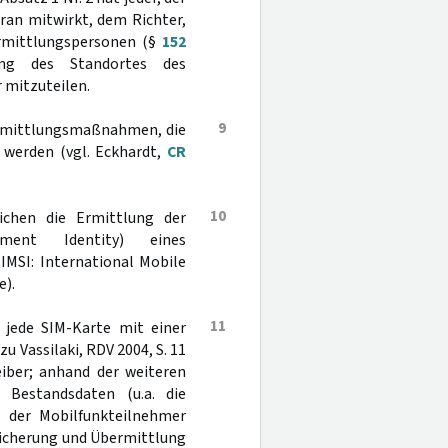
ran mitwirkt, dem Richter,
Ermittlungspersonen (§
152
lung des Standortes des
 mitzuteilen.
9
 Ermittlungsmaßnahmen, die
 werden (vgl. Eckhardt,
CR
10
chen die Ermittlung der
ment Identity) eines
IMSI: International Mobile
e).
11
h jede SIM-Karte mit einer
 Vassilaki, RDV 2004, S. 11
eiber; anhand der weiteren
 Bestandsdaten (u.a. die
 der Mobilfunkteilnehmer
eicherung und Übermittlung