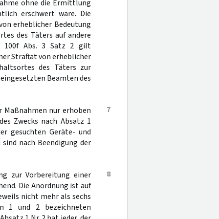
nahme ohne die Ermittlung
lich erschwert wäre. Die
 von erheblicher Bedeutung
rtes des Täters auf andere
 100f Abs. 3 Satz 2 gilt
ner Straftat von erheblicher
haltsortes des Täters zur
g eingesetzten Beamten des
7
her Maßnahmen nur erhoben
 des Zwecks nach Absatz 1
der gesuchten Geräte- und
 sind nach Beendigung der
8
ng zur Vorbereitung einer
hend. Die Anordnung ist auf
weils nicht mehr als sechs
en 1 und 2 bezeichneten
satz 1 Nr. 2 hat jeder, der