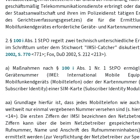
geschäftsmäßig Telekommunikationsdienste erbringt oder da
der Staatsanwaltschaft und ihren im Polizeidienst tätigen 
des Gerichtsverfassungsgesetzes) die für die Ermitt
Mobilfunkendgerätes erforderliche Geräte- und Kartennummer
2. §
100 i
Abs. 1 StPO regelt zwei technisch unterschiedliche
im Schrifttum unter dem Stichwort "IMSI-Catcher" diskutiert
2002, S. 770
<771>; Fox, DuD 2002, S. 212 <213>).
a) Maßnahmen nach §
100 i
Abs. 1 Nr. 1 StPO ermögli
Gerätenummer (IMEI: International Mobile Equip
Mobilfunkendgeräts (Mobiltelefon) oder der Kartennummer (
Subscriber Identity) einer SIM-Karte (Subscriber Identity Modul
aa) Grundlage hierfür ist, dass jedes Mobiltelefon wie auc
weltweit nur einmal vergebenen Nummer versehen sind (s. hierzu
<14>). Die ersten Ziffern der IMSI bezeichnen den Netzbetr
Ziffern kann über die beim Netzbetreiber gespeicherten
Rufnummer, Name und Anschrift des Rufnummerninhabers)
ermittelt werden (zur Verpflichtung der Netzbetreiber zur Sp