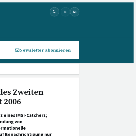
A-
A+
Newsletter abonnieren
des Zweiten
t 2006
z eines IMSI-Catchers;
indung von
ormationelle
auf Benachrichtigung nur