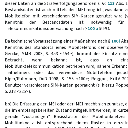
dieser Daten an die Strafverfolgungsbehörden s. §§
113
Abs. 1
Bestandsdaten ist auch mittels der IMEI möglich, was dann v
Mobiltelefon mit verschiedenen SIM-Karten genutzt wird (vgl.
Kenntnis der Bestandsdaten ist notwendig für
Telekommunikationsüberwachung nach §
100 a
StPO.
Da technische Voraussetzung einer Maßnahme nach §
100 i
Abs
Kenntnis des Standorts eines Mobiltelefons der observiert
Gercke, MMR 2003, S. 453 <454>), kommt der Einsatz eine
Betracht, wenn bekannt ist, dass an ein
Mobilfunktelekommunikation betrieben wird, nähere Erkenntni
Teilnehmers oder das verwendete Mobiltelefon jedoch
Kiper/Ruhmann, DuD 1998, S. 155 <160>; Roggan, KritV 2003
Benutzer verschiedene SIM-Karten gebraucht (s. hierzu Pöpp
S. 218 <225>).
bb) Die Erfassung der IMSI oder der IMEI macht sich zunutze, d
die im empfangsbereiten Zustand mitgeführt werden, in kurzen
gerade "zuständigen" Basisstation des Mobilfunknetze
Mobilfunknetz ist entsprechend einem Raster in einzelne