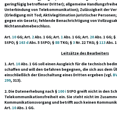
geringfügig betroffener Dritter); allgemeine Handlungsfrei
Unterbindung von Telekommunikation); Zulässigkeit der V
(Erledigung mit Tod; Aktivlegitimation juristischer Persone
gegen ein Gesetz; fehlende Benachrichtigung von Vollzugsak
Nichtannahmebeschluss.
Art.
10
GG; Art.
2
Abs. 1 GG; Art.
1
Abs. 1 GG; Art.
20
Abs. 1 GG; §
StPO; §
163 d
Abs. 5 StPO; §
88
TKG; §
3
Nr. 22 TKG; §
113
Abs. 1
Leitsätze des Bearbeiters
1. Art.
10
Abs. 1 GG soll einen Ausgleich für die technisch bedi
schaffen und will den Gefahren begegnen, die sich aus dem 
einschließlich der Einschaltung eines Dritten ergeben (vgl.
BV
299
, 313).
2. Die Datenerhebung nach §
100 i
StPO greift nicht in den Sc
Telekommunikationsfreiheit ein. Sie steht nicht im Zusam
Kommunikationsvorgang und betrifft auch keinen Kommunika
Art.
10
Abs. 1 GG.