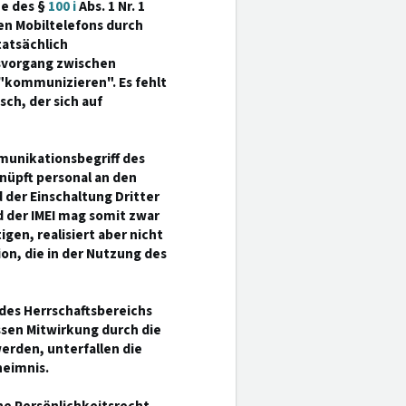
ne des §
100 i
Abs. 1 Nr. 1
en Mobiltelefons durch
tatsächlich
svorgang zwischen
"kommunizieren". Es fehlt
ch, der sich auf
munikationsbegriff des
knüpft personal an den
der Einschaltung Dritter
 der IMEI mag somit zwar
gen, realisiert aber nicht
on, die in der Nutzung des
 des Herrschaftsbereichs
en Mitwirkung durch die
erden, unterfallen die
eimnis.