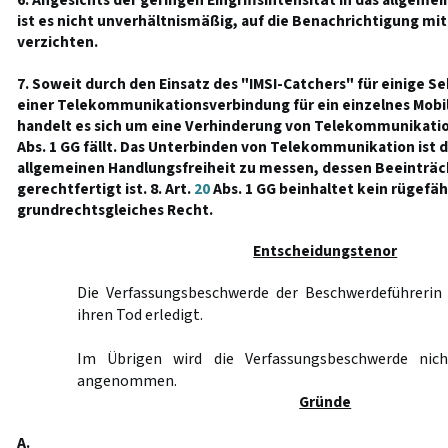
6. Angesichts der geringen Eingriffsintensität in das allgeme
ist es nicht unverhältnismäßig, auf die Benachrichtigung mit
verzichten.
7. Soweit durch den Einsatz des "IMSI-Catchers" für einige S
einer Telekommunikationsverbindung für ein einzelnes Mobilt
handelt es sich um eine Verhinderung von Telekommunikation
Abs. 1 GG fällt. Das Unterbinden von Telekommunikation ist
allgemeinen Handlungsfreiheit zu messen, dessen Beeinträc
gerechtfertigt ist. 8. Art.
20
Abs. 1 GG beinhaltet kein rügefä
grundrechtsgleiches Recht.
Entscheidungstenor
Die Verfassungsbeschwerde der Beschwerdeführerin 
ihren Tod erledigt.
Im Übrigen wird die Verfassungsbeschwerde nic
angenommen.
Gründe
A.