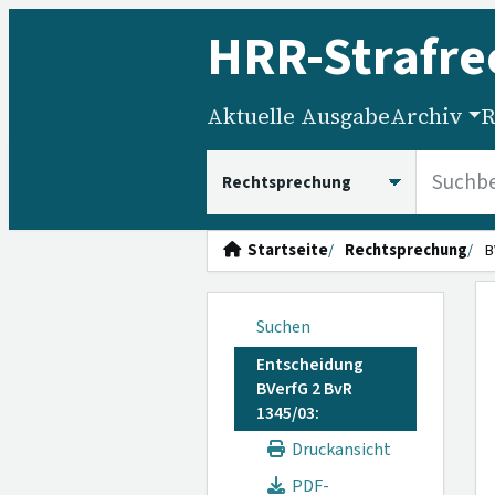
HRR
-Strafre
Aktuelle Ausgabe
Archiv
R
HRRS durchsuchen
Startseite
Rechtsprechung
B
Suchen
Entscheidung
BVerfG 2 BvR
1345/03:
Druckansicht
PDF-