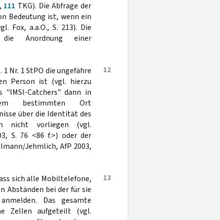
,
111
TKG). Die Abfrage der
on Bedeutung ist, wenn ein
 Fox, a.a.O., S. 213). Die
 die Anordnung einer
12
. 1 Nr. 1 StPO die ungefähre
en Person ist (vgl. hierzu
s "IMSI-Catchers" dann in
em bestimmten Ort
sse über die Identität des
 nicht vorliegen (vgl.
, S. 76 <86 f.>) oder der
elmann/Jehmlich, AfP 2003,
13
ass sich alle Mobiltelefone,
 Abständen bei der für sie
s anmelden. Das gesamte
 Zellen aufgeteilt (vgl.