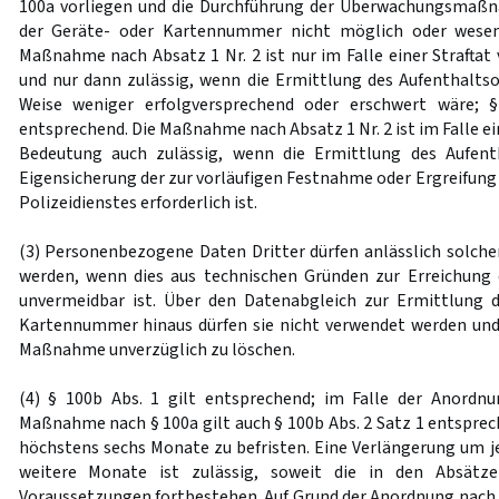
100a vorliegen und die Durchführung der Überwachungsmaß
der Geräte- oder Kartennummer nicht möglich oder wesent
Maßnahme nach Absatz 1 Nr. 2 ist nur im Falle einer Straftat
und nur dann zulässig, wenn die Ermittlung des Aufenthaltso
Weise weniger erfolgversprechend oder erschwert wäre; §
entsprechend. Die Maßnahme nach Absatz 1 Nr. 2 ist im Falle ei
Bedeutung auch zulässig, wenn die Ermittlung des Aufent
Eigensicherung der zur vorläufigen Festnahme oder Ergreifun
Polizeidienstes erforderlich ist.
(3) Personenbezogene Daten Dritter dürfen anlässlich solc
werden, wenn dies aus technischen Gründen zur Erreichung
unvermeidbar ist. Über den Datenabgleich zur Ermittlung 
Kartennummer hinaus dürfen sie nicht verwendet werden und
Maßnahme unverzüglich zu löschen.
(4) § 100b Abs. 1 gilt entsprechend; im Falle der Anordnu
Maßnahme nach § 100a gilt auch § 100b Abs. 2 Satz 1 entsprec
höchstens sechs Monate zu befristen. Eine Verlängerung um je
weitere Monate ist zulässig, soweit die in den Absätz
Voraussetzungen fortbestehen. Auf Grund der Anordnung nach Ab