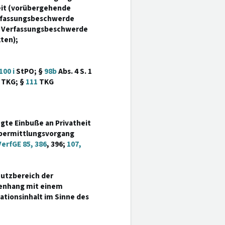
heit (vorübergehende
erfassungsbeschwerde
n; Verfassungsbeschwerde
ten);
100 i
StPO; §
98b
Abs. 4 S. 1
 TKG; §
111
TKG
ngte Einbuße an Privatheit
Übermittlungsvorgang
erfGE 85, 386
, 396;
107,
hutzbereich der
menhang mit einem
tionsinhalt im Sinne des