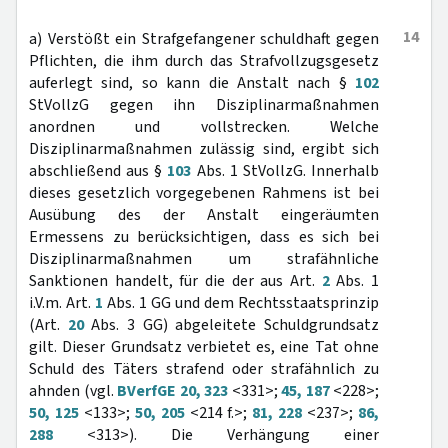
14
a) Verstößt ein Strafgefangener schuldhaft gegen
Pflichten, die ihm durch das Strafvollzugsgesetz
auferlegt sind, so kann die Anstalt nach §
102
StVollzG gegen ihn Disziplinarmaßnahmen
anordnen und vollstrecken. Welche
Disziplinarmaßnahmen zulässig sind, ergibt sich
abschließend aus §
103
Abs. 1 StVollzG. Innerhalb
dieses gesetzlich vorgegebenen Rahmens ist bei
Ausübung des der Anstalt eingeräumten
Ermessens zu berücksichtigen, dass es sich bei
Disziplinarmaßnahmen um strafähnliche
Sanktionen handelt, für die der aus Art.
2
Abs. 1
i.V.m. Art.
1
Abs. 1 GG und dem Rechtsstaatsprinzip
(Art.
20
Abs. 3 GG) abgeleitete Schuldgrundsatz
gilt. Dieser Grundsatz verbietet es, eine Tat ohne
Schuld des Täters strafend oder strafähnlich zu
ahnden (vgl.
BVerfGE 20, 323
<331>;
45, 187
<228>;
50, 125
<133>;
50, 205
<214 f.>;
81, 228
<237>;
86,
288
<313>). Die Verhängung einer