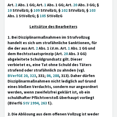
Art.
2
Abs. 1 GG; Art.
1
Abs. 1 GG; Art.
20
Abs. 3 GG; §
10
StVollzG; §
109
StVollzG; §
102
StVollzG; §
103
Abs. 1 StVollzG; §
105
StVollzG
Leitsätze des Bearbeiters
1. Bei Disziplinarmaßnahmen im Strafvollzug
handelt es sich um strafähnliche Sanktionen, für
die der aus Art.
2
Abs. 1 i.V.m. Art.
1
Abs. 1 GG und
dem Rechtsstaatsprinzip (Art.
20
Abs. 3 GG)
abgeleitete Schuldgrundsatz gilt. Dieser
verbietet es, eine Tat ohne Schuld des Täters
strafend oder strafähnlich zu ahnden (vgl.
BVerfGE 20, 323
, 331;
86, 288
, 313). Daher dürfen
Disziplinarmaßnahmen nicht lediglich auf Grund
eines bloßen Verdachts, sondern nur angeordnet
werden, wenn zweifelsfrei geklärt ist, ob ein
schuldhafter Pflichtverstoß überhaupt vorliegt
(BVerfG
StV 1994, 263
f.).
2. Die Ablösung aus dem offenen Vollzug ist weder