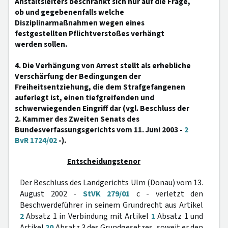
Anstaltsleiters beschränkt sich nur auf die Frage,
ob und gegebenenfalls welche
Disziplinarmaßnahmen wegen eines
festgestellten Pflichtverstoßes verhängt
werden sollen.
4. Die Verhängung von Arrest stellt als erhebliche
Verschärfung der Bedingungen der
Freiheitsentziehung, die dem Strafgefangenen
auferlegt ist, einen tiefgreifenden und
schwerwiegenden Eingriff dar (vgl. Beschluss der
2. Kammer des Zweiten Senats des
Bundesverfassungsgerichts vom 11. Juni 2003 -
2
BvR 1724/02
-).
Entscheidungstenor
Der Beschluss des Landgerichts Ulm (Donau) vom 13.
August 2002 -
StVK 279/01
c - verletzt den
Beschwerdeführer in seinem Grundrecht aus Artikel
2
Absatz 1 in Verbindung mit Artikel
1
Absatz 1 und
Artikel
20
Absatz 3 des Grundgesetzes, soweit er den