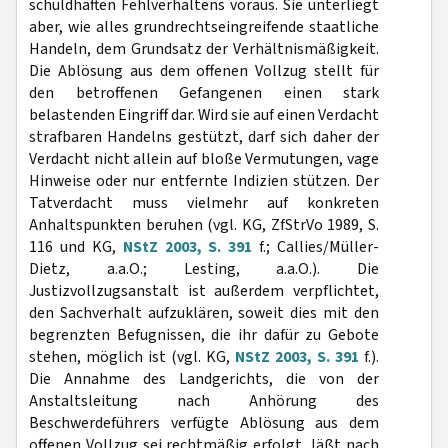
schuldhaften Fehlverhaltens voraus. Sie unterliegt
aber, wie alles grundrechtseingreifende staatliche
Handeln, dem Grundsatz der Verhältnismäßigkeit.
Die Ablösung aus dem offenen Vollzug stellt für
den betroffenen Gefangenen einen stark
belastenden Eingriff dar. Wird sie auf einen Verdacht
strafbaren Handelns gestützt, darf sich daher der
Verdacht nicht allein auf bloße Vermutungen, vage
Hinweise oder nur entfernte Indizien stützen. Der
Tatverdacht muss vielmehr auf konkreten
Anhaltspunkten beruhen (vgl. KG, ZfStrVo 1989, S.
116 und KG,
NStZ 2003, S. 391
f.; Callies/Müller-
Dietz, a.a.O.; Lesting, a.a.O.). Die
Justizvollzugsanstalt ist außerdem verpflichtet,
den Sachverhalt aufzuklären, soweit dies mit den
begrenzten Befugnissen, die ihr dafür zu Gebote
stehen, möglich ist (vgl. KG,
NStZ 2003, S. 391
f.).
Die Annahme des Landgerichts, die von der
Anstaltsleitung nach Anhörung des
Beschwerdeführers verfügte Ablösung aus dem
offenen Vollzug sei rechtmäßig erfolgt, läßt nach