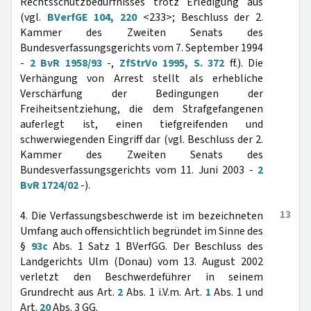
Rechtsschutzbedürfnisses trotz Erledigung aus
(vgl.
BVerfGE 104, 220
<233>; Beschluss der 2.
Kammer des Zweiten Senats des
Bundesverfassungsgerichts vom 7. September 1994
-
2 BvR 1958/93
-,
ZfStrVo 1995, S. 372
ff.). Die
Verhängung von Arrest stellt als erhebliche
Verschärfung der Bedingungen der
Freiheitsentziehung, die dem Strafgefangenen
auferlegt ist, einen tiefgreifenden und
schwerwiegenden Eingriff dar (vgl. Beschluss der 2.
Kammer des Zweiten Senats des
Bundesverfassungsgerichts vom 11. Juni 2003 -
2
BvR 1724/02
-).
13
4. Die Verfassungsbeschwerde ist im bezeichneten
Umfang auch offensichtlich begründet im Sinne des
§
93c
Abs. 1 Satz 1 BVerfGG. Der Beschluss des
Landgerichts Ulm (Donau) vom 13. August 2002
verletzt den Beschwerdeführer in seinem
Grundrecht aus Art.
2
Abs. 1 i.V.m. Art.
1
Abs. 1 und
Art.
20
Abs. 3 GG.