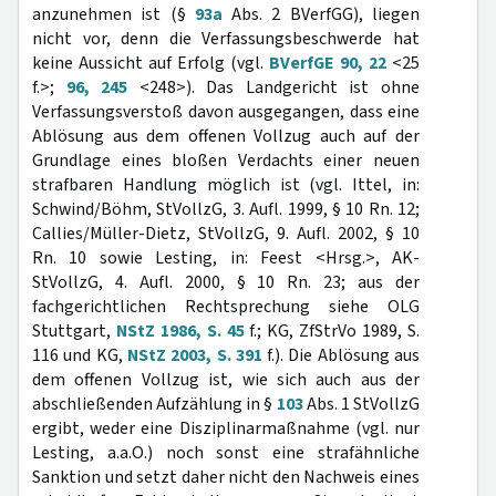
anzunehmen ist (§
93a
Abs. 2 BVerfGG), liegen
nicht vor, denn die Verfassungsbeschwerde hat
keine Aussicht auf Erfolg (vgl.
BVerfGE 90, 22
<25
f.>;
96, 245
<248>). Das Landgericht ist ohne
Verfassungsverstoß davon ausgegangen, dass eine
Ablösung aus dem offenen Vollzug auch auf der
Grundlage eines bloßen Verdachts einer neuen
strafbaren Handlung möglich ist (vgl. Ittel, in:
Schwind/Böhm, StVollzG, 3. Aufl. 1999, § 10 Rn. 12;
Callies/Müller-Dietz, StVollzG, 9. Aufl. 2002, § 10
Rn. 10 sowie Lesting, in: Feest <Hrsg.>, AK-
StVollzG, 4. Aufl. 2000, § 10 Rn. 23; aus der
fachgerichtlichen Rechtsprechung siehe OLG
Stuttgart,
NStZ 1986, S. 45
f.; KG, ZfStrVo 1989, S.
116 und KG,
NStZ 2003, S. 391
f.). Die Ablösung aus
dem offenen Vollzug ist, wie sich auch aus der
abschließenden Aufzählung in §
103
Abs. 1 StVollzG
ergibt, weder eine Disziplinarmaßnahme (vgl. nur
Lesting, a.a.O.) noch sonst eine strafähnliche
Sanktion und setzt daher nicht den Nachweis eines