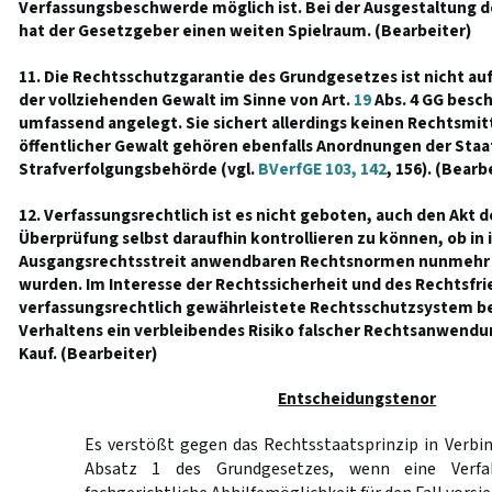
Verfassungsbeschwerde möglich ist. Bei der Ausgestaltung 
hat der Gesetzgeber einen weiten Spielraum. (Bearbeiter)
11. Die Rechtsschutzgarantie des Grundgesetzes ist nicht a
der vollziehenden Gewalt im Sinne von Art.
19
Abs. 4 GG besc
umfassend angelegt. Sie sichert allerdings keinen Rechtsmi
öffentlicher Gewalt gehören ebenfalls Anordnungen der Staa
Strafverfolgungsbehörde (vgl.
BVerfGE 103, 142
, 156). (Bearb
12. Verfassungsrechtlich ist es nicht geboten, auch den Akt d
Überprüfung selbst daraufhin kontrollieren zu können, ob in 
Ausgangsrechtsstreit anwendbaren Rechtsnormen nunmehr v
wurden. Im Interesse der Rechtssicherheit und des Rechtsfr
verfassungsrechtlich gewährleistete Rechtsschutzsystem be
Verhaltens ein verbleibendes Risiko falscher Rechtsanwendun
Kauf. (Bearbeiter)
Entscheidungstenor
Es verstößt gegen das Rechtsstaatsprinzip in Verbi
Absatz 1 des Grundgesetzes, wenn eine Verfa