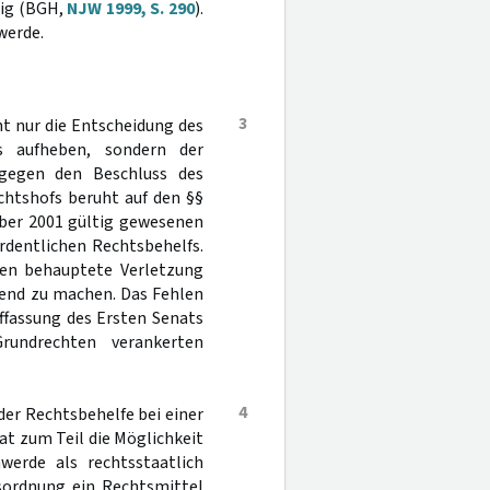
sig (BGH,
NJW 1999, S. 290
).
werde.
3
t nur die Entscheidung des
s aufheben, sondern der
 gegen den Beschluss des
chtshofs beruht auf den §§
mber 2001 gültig gewesenen
rdentlichen Rechtsbehelfs.
nen behauptete Verletzung
tend zu machen. Das Fehlen
ffassung des Ersten Senats
undrechten verankerten
4
der Rechtsbehelfe bei einer
hat zum Teil die Möglichkeit
werde als rechtsstaatlich
sordnung ein Rechtsmittel