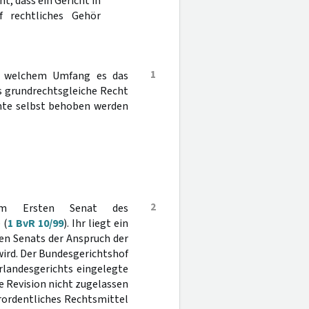
ht, dass ein Gericht in
f rechtliches Gehör
1
in welchem Umfang es das
s grundrechtsgleiche Recht
chte selbst behoben werden
2
eim Ersten Senat des
 (
1 BvR 10/99
). Ihr liegt ein
ten Senats der Anspruch der
ird. Der Bundesgerichtshof
rlandesgerichts eingelegte
ie Revision nicht zugelassen
erordentliches Rechtsmittel