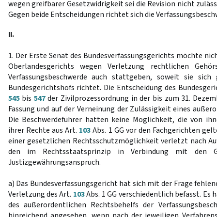
wegen greifbarer Gesetzwidrigkeit sei die Revision nicht zuläs
Gegen beide Entscheidungen richtet sich die Verfassungsbesch
II.
1. Der Erste Senat des Bundesverfassungsgerichts möchte nich
Oberlandesgerichts wegen Verletzung rechtlichen Gehör
Verfassungsbeschwerde auch stattgeben, soweit sie sich
Bundesgerichtshofs richtet. Die Entscheidung des Bundesgeri
545
bis
547
der Zivilprozessordnung in der bis zum 31. Deze
Fassung und auf der Verneinung der Zulässigkeit eines außero
Die Beschwerdeführer hatten keine Möglichkeit, die von ih
ihrer Rechte aus Art.
103
Abs. 1 GG vor den Fachgerichten gel
einer gesetzlichen Rechtsschutzmöglichkeit verletzt nach Au
den im Rechtsstaatsprinzip in Verbindung mit den Gr
Justizgewährungsanspruch.
a) Das Bundesverfassungsgericht hat sich mit der Frage fehlen
Verletzung des Art.
103
Abs. 1 GG verschiedentlich befasst. Es 
des außerordentlichen Rechtsbehelfs der Verfassungsbesch
hinreichend angesehen, wenn nach der jeweiligen Verfahren