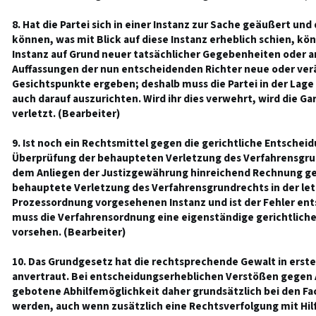
8. Hat die Partei sich in einer Instanz zur Sache geäußert und
können, was mit Blick auf diese Instanz erheblich schien, kön
Instanz auf Grund neuer tatsächlicher Gegebenheiten oder a
Auffassungen der nun entscheidenden Richter neue oder ver
Gesichtspunkte ergeben; deshalb muss die Partei in der Lage 
auch darauf auszurichten. Wird ihr dies verwehrt, wird die Ga
verletzt. (Bearbeiter)
9. Ist noch ein Rechtsmittel gegen die gerichtliche Entschei
Überprüfung der behaupteten Verletzung des Verfahrensgrun
dem Anliegen der Justizgewährung hinreichend Rechnung get
behauptete Verletzung des Verfahrensgrundrechts in der let
Prozessordnung vorgesehenen Instanz und ist der Fehler en
muss die Verfahrensordnung eine eigenständige gerichtliche
vorsehen. (Bearbeiter)
10. Das Grundgesetz hat die rechtsprechende Gewalt in erste
anvertraut. Bei entscheidungserheblichen Verstößen gegen 
gebotene Abhilfemöglichkeit daher grundsätzlich bei den Fa
werden, auch wenn zusätzlich eine Rechtsverfolgung mit Hil