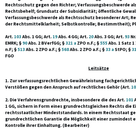
Rechtsschutz gegen den Richter; Verfassungsbeschwerde als
Rechtsbehelf; Grundsatz der Subsidiarität; öffentliche Gewal
Verfassungsbeschwerde als Rechtsschutz besonderer Art; Rec
der Rechtsmittelklarheit; Selbstkontrolle; Bestimmtheit); P
Art.
103
Abs. 1 GG; Art.
19
Abs. 4 GG; Art.
20
Abs. 3 GG; Art.
93
Nr.
EMRK; §
90
Abs. 2 BVerfGG; §
321 a
ZPO n.F.; §
555
Abs. 1 Satz 1 
n.F; §
513
Abs. 2 ZPO a.F.; §
568
Abs. 2 ZPO a.F.; §
33 a
StPO; §
31
FGO
Leitsätze
1. Zur verfassungsrechtlichen Gewährleistung fachgerichtli
Verstößen gegen den Anspruch auf rechtliches Gehör (Art.
10
2. Die Verfahrensgrundrechte, insbesondere die des Art.
101
A
1 GG, sichern in Form eines grundrechtsgleichen Rechts die E
rechtsstaatlicher Mindeststandards. In einem Rechtsstaat ge
grundrechtlichen Garantie die Möglichkeit einer zumindest e
Kontrolle ihrer Einhaltung. (Bearbeiter)