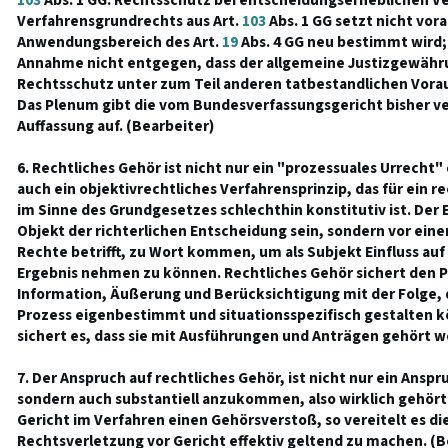
103
Abs. 1 GG. Rechtsschutz bei entscheidungserheblichen V
Verfahrensgrundrechts aus Art.
103
Abs. 1 GG setzt nicht vora
Anwendungsbereich des Art.
19
Abs. 4 GG neu bestimmt wird;
Annahme nicht entgegen, dass der allgemeine Justizgewäh
Rechtsschutz unter zum Teil anderen tatbestandlichen Vora
Das Plenum gibt die vom Bundesverfassungsgericht bisher v
Auffassung auf. (Bearbeiter)
6. Rechtliches Gehör ist nicht nur ein "prozessuales Urrecht
auch ein objektivrechtliches Verfahrensprinzip, das für ein r
im Sinne des Grundgesetzes schlechthin konstitutiv ist. Der E
Objekt der richterlichen Entscheidung sein, sondern vor eine
Rechte betrifft, zu Wort kommen, um als Subjekt Einfluss auf
Ergebnis nehmen zu können. Rechtliches Gehör sichert den P
Information, Äußerung und Berücksichtigung mit der Folge, d
Prozess eigenbestimmt und situationsspezifisch gestalten 
sichert es, dass sie mit Ausführungen und Anträgen gehört w
7. Der Anspruch auf rechtliches Gehör, ist nicht nur ein Ans
sondern auch substantiell anzukommen, also wirklich gehört
Gericht im Verfahren einen Gehörsverstoß, so vereitelt es di
Rechtsverletzung vor Gericht effektiv geltend zu machen. (B