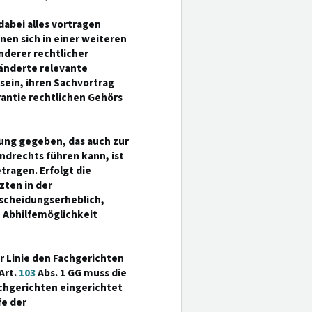
 dabei alles vortragen
nen sich in einer weiteren
nderer rechtlicher
änderte relevante
sein, ihren Sachvortrag
rantie rechtlichen Gehörs
dung gegeben, das auch zur
drechts führen kann, ist
ragen. Erfolgt die
zten in der
tscheidungserheblich,
 Abhilfemöglichkeit
r Linie den Fachgerichten
Art.
103
Abs. 1 GG muss die
chgerichten eingerichtet
fe der