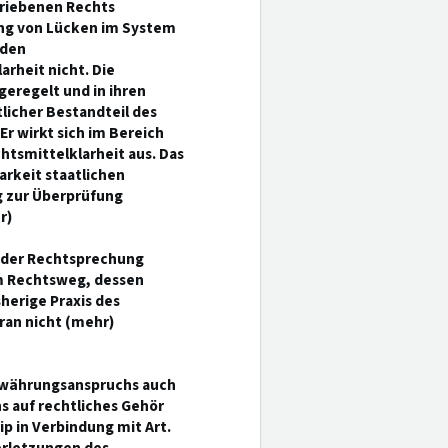
hriebenen Rechts
ung von Lücken im System
 den
rheit nicht. Die
eregelt und in ihren
licher Bestandteil des
Er wirkt sich im Bereich
htsmittelklarheit aus. Das
arkeit staatlichen
 zur Überprüfung
r)
n der Rechtsprechung
m Rechtsweg, dessen
sherige Praxis des
ran nicht (mehr)
ewährungsanspruchs auch
 auf rechtliches Gehör
ip in Verbindung mit Art.