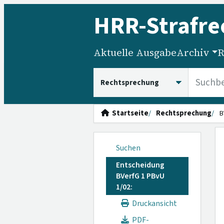
HRR
-Strafre
Aktuelle Ausgabe
Archiv
R
HRRS durchsuchen
Startseite
Rechtsprechung
B
Suchen
Entscheidung
BVerfG 1 PBvU
1/02:
Druckansicht
PDF-