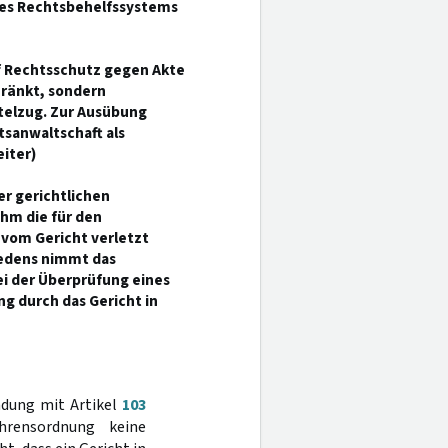
des Rechtsbehelfssystems
uf Rechtsschutz gegen Akte
hränkt, sondern
ttelzug. Zur Ausübung
tsanwaltschaft als
eiter)
er gerichtlichen
ihm die für den
om Gericht verletzt
iedens nimmt das
i der Überprüfung eines
g durch das Gericht in
ndung mit Artikel
103
hrensordnung keine