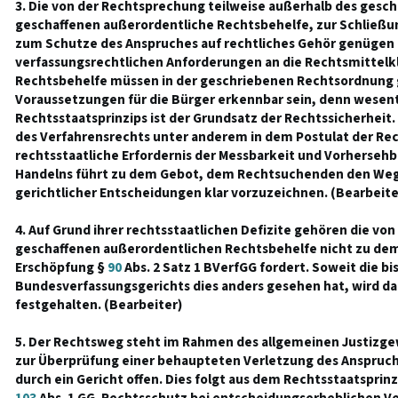
3. Die von der Rechtsprechung teilweise außerhalb des gesc
geschaffenen außerordentliche Rechtsbehelfe, zur Schließ
zum Schutze des Anspruches auf rechtliches Gehör genügen
verfassungsrechtlichen Anforderungen an die Rechtsmittelkla
Rechtsbehelfe müssen in der geschriebenen Rechtsordnung g
Voraussetzungen für die Bürger erkennbar sein, denn wesent
Rechtsstaatsprinzips ist der Grundsatz der Rechtssicherheit. 
des Verfahrensrechts unter anderem in dem Postulat der Rec
rechtsstaatliche Erfordernis der Messbarkeit und Vorhersehb
Handelns führt zu dem Gebot, dem Rechtsuchenden den Weg
gerichtlicher Entscheidungen klar vorzuzeichnen. (Bearbeite
4. Auf Grund ihrer rechtsstaatlichen Defizite gehören die vo
geschaffenen außerordentlichen Rechtsbehelfe nicht zu de
Erschöpfung §
90
Abs. 2 Satz 1 BVerfGG fordert. Soweit die bi
Bundesverfassungsgerichts dies anders gesehen hat, wird da
festgehalten. (Bearbeiter)
5. Der Rechtsweg steht im Rahmen des allgemeinen Justizg
zur Überprüfung einer behaupteten Verletzung des Anspruchs
durch ein Gericht offen. Dies folgt aus dem Rechtsstaatsprinz