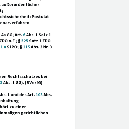
 außerordentlicher
t;
htssicherheit: Postulat
lenarverfahren.
 4a GG; Art.
6
Abs. 1 Satz 1
ZPO n.F.; §
525
Satz 1 ZPO
1 a
StPO; §
115
Abs. 2 Nr. 3
chen Rechtsschutzes bei
3
Abs. 1 GG). (BVerfG)
bs. 1 und des Art.
103
Abs.
inhaltung
hört zu einer
inmaligen gerichtlichen