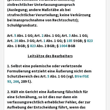
zivilrechtlicher Unterlassungsanspruch
(Auslegung; andere Maßstäbe als bei
strafrechtlicher Verurteilung; keine Verkürzung
bei Inanspruchnahme von Rechtsschutz);
Schuldgrundsatz.
Art.
5
Abs. 1 GG; Art.
2
Abs. 1 GG; Art.
3
Abs. 1 GG;
Art.
20
Abs. 3 GG; Art.
1
Abs. 1 GG; §
185
StGB; §
823
Abs. 1 BGB; §
823
Abs. 2 BGB; §
1004
BGB
Leitsätze des Bearbeiters
1. Selbst eine polemische oder verletzende
Formulierung entzieht eine Äußerung nicht dem
Schutzbereich des Art.
5
Abs. 1 GG (vgl.
BVerfGE
93, 266
, 289 f.).
2. Hält ein Gericht eine Äußerung fälschlich für
eine Schmähung, so ist dies nur dann ein
verfassungsrechtlich erheblicher Fehler, der zur
Aufhebung der Entscheidung führt, wenn das