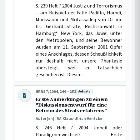
S. 239 Heft 7 2004 Justiz und Terrorismus
– am Beispiel der Fälle Padilla, Hamdi,
Moussaoui und Motassadeq von Dr. iur.
h.c. Gerhard Strate, Rechtsanwalt in
Hamburg* New York, das Juwel unter
den Metropolen, und seine Bewohner
wurden am 11. September 2001 Opfer
eines Anschlages, dessen Scheußlichkeit
nur deshalb nicht unsere Phantasie
übersteigt, weil er tatsächlich
geschehen ist. Dieser...
HRRS 7/2004, 246 – 253
Aufsatz
Beitragsart:
Erste Anmerkungen zu einem
"Diskussionsentwurf für eine
Reform des Strafverfahrens"
Autor(en): RA Klaus-Ulrich Ventzke
S. 246 Heft 7 2004 Unheil oder
Paradigmenwechsel? Erste