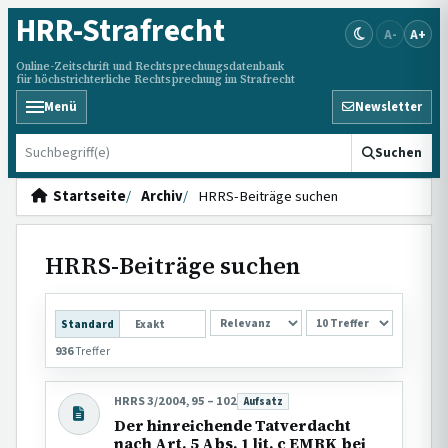
HRR
-Strafrecht
A-
A+
Online-Zeitschrift und Rechtsprechungsdatenbank
für höchstrichterliche Rechtsprechung im Strafrecht
Menü
Newsletter
HRRS durchsuchen
Suchen
Startseite
Archiv
HRRS-Beiträge suchen
HRRS-Beiträge suchen
SORTIERUNG
Standard
Exakt
936
Treffer
HRRS 3/2004, 95 – 102
Aufsatz
Beitragsart:
Der hinreichende Tatverdacht
nach Art. 5 Abs. 1 lit. c EMRK bei