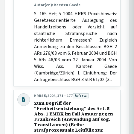
Autor(en): Karsten Gaede
S. 165 Heft 5 2004 HRRS-Praxishinweis:
Gesetzesorientierte Auslegung des
Handeltreibens oder Verzicht auf
staatliche Strafansprüche nach
richterlichem Ermessen? Zugleich
Anmerkung zu den Beschlüssen BGH 2
ARs 276/03 vom 6. Februar 2004 und BGH
5 ARs 46/03 vom 22. Januar 2004. Von
Wiss. Ass. Karsten Gaede
(Cambridge/Zürich) I. Einführung: Der
Anfragebeschluss BGH 3 StR 61/02 (3...
HRRS 5/2004, 171 – 177
Aufsatz
Beitragsart:
Zum Begriff der
"Freiheitsentziehung" des Art. 5
Abs. 1 EMRK im Fall Amuur gegen
Frankreich (Anwendung auf sog.
Transitzonen) (Reihe
strafprozessuale Leitfälle zur