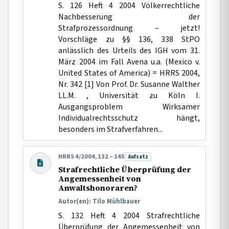
S. 126 Heft 4 2004 Völkerrechtliche
Nachbesserung der
Strafprozessordnung – jetzt!
Vorschläge zu §§ 136, 338 StPO
anlässlich des Urteils des IGH vom 31.
März 2004 im Fall Avena u.a. (Mexico v.
United States of America) = HRRS 2004,
Nr. 342 [1] Von Prof. Dr. Susanne Walther
LL.M. , Universität zu Köln I.
Ausgangsproblem Wirksamer
Individualrechtsschutz hängt,
besonders im Strafverfahren...
HRRS 4/2004, 132 – 145
Aufsatz
Beitragsart:
Strafrechtliche Überprüfung der
Angemessenheit von
Anwaltshonoraren?
Autor(en): Tilo Mühlbauer
S. 132 Heft 4 2004 Strafrechtliche
Überprüfung der Angemessenheit von