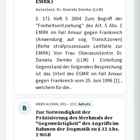
EMRK)
Autor(en): Dr. Daniela Demko (LLM)
S. 171 Heft 5 2004 Zum Begriff der
"Freiheitsentziehung" des Art. 5 Abs. 1
EMRK im Fall Amuur gegen Frankreich
(Anwendung auf sog. Transitzonen)
(Reihe strafprozessuale Leitfälle zur
EMRK) Von Frau Oberassistentin Dr.
Daniela Demko (LLM) I. Einleitung
Gegenstand der folgenden Besprechung
ist das Urteil des EGMR im Fall Amuur
gegen Frankreich vom 25. Juni 1996 [1] ,
welchem für die...
HRRS 6/2004, 202 – 211
Aufsatz
Beitragsart:
Zur Notwendigkeit der
Präzisierung des Merkmals der
"Gegenwärtigkeit" des Angriffs im
Rahmen der Dogmatik zu § 32 Abs.
2 StGB