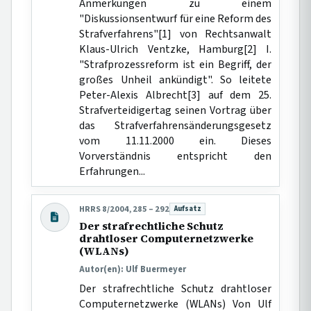
Anmerkungen zu einem
"Diskussionsentwurf für eine Reform des
Strafverfahrens"[1] von Rechtsanwalt
Klaus-Ulrich Ventzke, Hamburg[2] I.
"Strafprozessreform ist ein Begriff, der
großes Unheil ankündigt". So leitete
Peter-Alexis Albrecht[3] auf dem 25.
Strafverteidigertag seinen Vortrag über
das Strafverfahrensänderungsgesetz
vom 11.11.2000 ein. Dieses
Vorverständnis entspricht den
Erfahrungen...
HRRS 8/2004, 285 – 292
Aufsatz
Beitragsart:
Der strafrechtliche Schutz
drahtloser Computernetzwerke
(WLANs)
Autor(en): Ulf Buermeyer
Der strafrechtliche Schutz drahtloser
Computernetzwerke (WLANs) Von Ulf