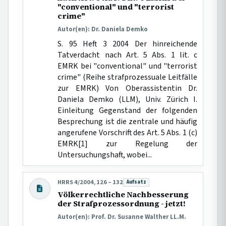
"conventional" und "terrorist
crime"
Autor(en): Dr. Daniela Demko
S. 95 Heft 3 2004 Der hinreichende
Tatverdacht nach Art. 5 Abs. 1 lit. c
EMRK bei "conventional" und "terrorist
crime" (Reihe strafprozessuale Leitfälle
zur EMRK) Von Oberassistentin Dr.
Daniela Demko (LLM), Univ. Zürich I.
Einleitung Gegenstand der folgenden
Besprechung ist die zentrale und häufig
angerufene Vorschrift des Art. 5 Abs. 1 (c)
EMRK[1] zur Regelung der
Untersuchungshaft, wobei...
HRRS 4/2004, 126 – 132
Aufsatz
Beitragsart:
Völkerrechtliche Nachbesserung
der Strafprozessordnung - jetzt!
Autor(en): Prof. Dr. Susanne Walther LL.M.