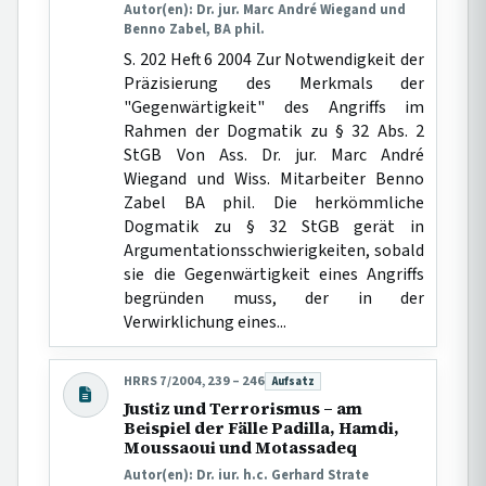
Autor(en): Dr. jur. Marc André Wiegand und
Benno Zabel, BA phil.
S. 202 Heft 6 2004 Zur Notwendigkeit der
Präzisierung des Merkmals der
"Gegenwärtigkeit" des Angriffs im
Rahmen der Dogmatik zu § 32 Abs. 2
StGB Von Ass. Dr. jur. Marc André
Wiegand und Wiss. Mitarbeiter Benno
Zabel BA phil. Die herkömmliche
Dogmatik zu § 32 StGB gerät in
Argumentationsschwierigkeiten, sobald
sie die Gegenwärtigkeit eines Angriffs
begründen muss, der in der
Verwirklichung eines...
HRRS 7/2004, 239 – 246
Aufsatz
Beitragsart:
Justiz und Terrorismus – am
Beispiel der Fälle Padilla, Hamdi,
Moussaoui und Motassadeq
Autor(en): Dr. iur. h.c. Gerhard Strate