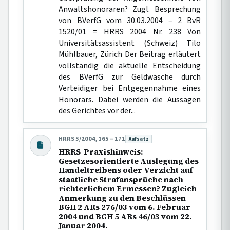
Anwaltshonoraren? Zugl. Besprechung
von BVerfG vom 30.03.2004 – 2 BvR
1520/01 = HRRS 2004 Nr. 238 Von
Universitätsassistent (Schweiz) Tilo
Mühlbauer, Zürich Der Beitrag erläutert
vollständig die aktuelle Entscheidung
des BVerfG zur Geldwäsche durch
Verteidiger bei Entgegennahme eines
Honorars. Dabei werden die Aussagen
des Gerichtes vor der...
HRRS 5/2004, 165 – 171
Aufsatz
Beitragsart:
HRRS-Praxishinweis:
Gesetzesorientierte Auslegung des
Handeltreibens oder Verzicht auf
staatliche Strafansprüche nach
richterlichem Ermessen? Zugleich
Anmerkung zu den Beschlüssen
BGH 2 ARs 276/03 vom 6. Februar
2004 und BGH 5 ARs 46/03 vom 22.
Januar 2004.