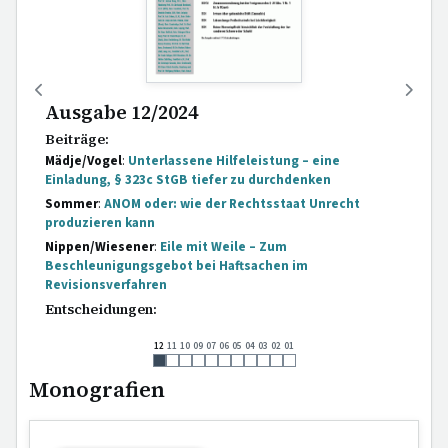
Ausgabe 12/2024
Beiträge:
Mädje/Vogel
:
Unterlassene Hilfeleistung – eine
Einladung, § 323c StGB tiefer zu durchdenken
Sommer
:
ANOM oder: wie der Rechtsstaat Unrecht
produzieren kann
Nippen/Wiesener
:
Eile mit Weile – Zum
Beschleunigungsgebot bei Haftsachen im
Revisionsverfahren
Entscheidungen:
[...]
12
11
10
09
07
06
05
04
03
02
01
Monografien