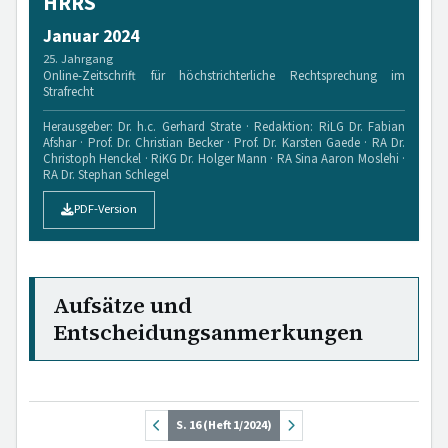
HRRS
Januar 2024
25. Jahrgang
Online-Zeitschrift für höchstrichterliche Rechtsprechung im
Strafrecht
Herausgeber: Dr. h.c. Gerhard Strate · Redaktion: RiLG Dr. Fabian
Afshar · Prof. Dr. Christian Becker · Prof. Dr. Karsten Gaede · RA Dr.
Christoph Henckel · RiKG Dr. Holger Mann · RA Sina Aaron Moslehi ·
RA Dr. Stephan Schlegel
PDF-Version
Aufsätze und
Entscheidungsanmerkungen
S. 16 (Heft 1/2024)