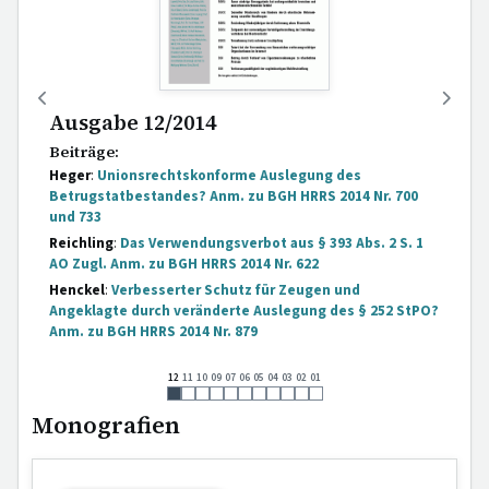
Ausgabe 12/2014
Beiträge:
Heger
:
Unionsrechtskonforme Auslegung des
Betrugstatbestandes? Anm. zu BGH HRRS 2014 Nr. 700
und 733
Reichling
:
Das Verwendungsverbot aus § 393 Abs. 2 S. 1
AO Zugl. Anm. zu BGH HRRS 2014 Nr. 622
Henckel
:
Verbesserter Schutz für Zeugen und
Angeklagte durch veränderte Auslegung des § 252 StPO?
Anm. zu BGH HRRS 2014 Nr. 879
Meyer-Mews
:
Ohne freien Willen – aber schuldfähig?
12
11
10
09
07
06
05
04
03
02
01
Entscheidungen:
[...]
Monografien