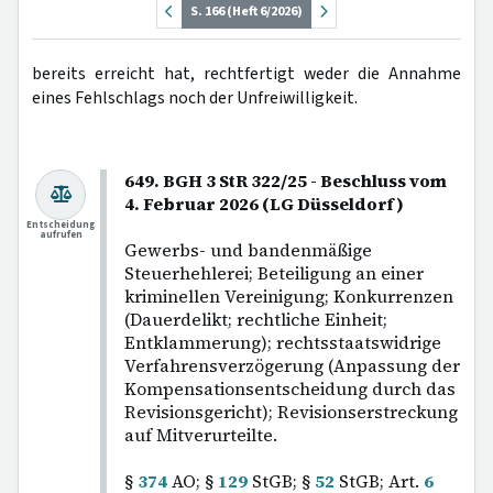
S. 166 (Heft 6/2026)
bereits erreicht hat, rechtfertigt weder die Annahme
eines Fehlschlags noch der Unfreiwilligkeit.
649. BGH 3 StR 322/25 - Beschluss vom
4. Februar 2026 (LG Düsseldorf)
Entscheidung
aufrufen
Gewerbs- und bandenmäßige
Steuerhehlerei; Beteiligung an einer
kriminellen Vereinigung; Konkurrenzen
(Dauerdelikt; rechtliche Einheit;
Entklammerung); rechtsstaatswidrige
Verfahrensverzögerung (Anpassung der
Kompensationsentscheidung durch das
Revisionsgericht); Revisionserstreckung
auf Mitverurteilte.
§
374
AO; §
129
StGB; §
52
StGB; Art.
6