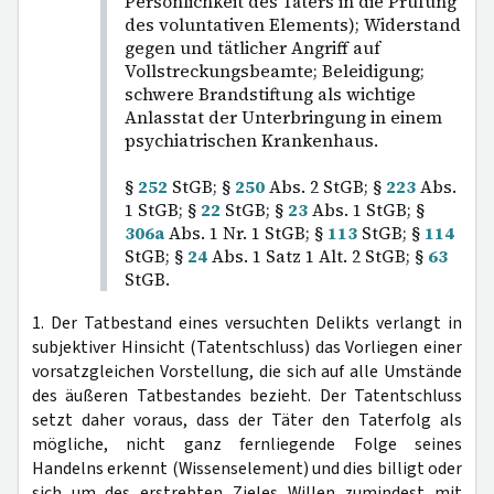
Persönlichkeit des Täters in die Prüfung
des voluntativen Elements); Widerstand
gegen und tätlicher Angriff auf
Vollstreckungsbeamte; Beleidigung;
schwere Brandstiftung als wichtige
Anlasstat der Unterbringung in einem
psychiatrischen Krankenhaus.
§
252
StGB; §
250
Abs. 2 StGB; §
223
Abs.
1 StGB; §
22
StGB; §
23
Abs. 1 StGB; §
306a
Abs. 1 Nr. 1 StGB; §
113
StGB; §
114
StGB; §
24
Abs. 1 Satz 1 Alt. 2 StGB; §
63
StGB.
1. Der Tatbestand eines versuchten Delikts verlangt in
subjektiver Hinsicht (Tatentschluss) das Vorliegen einer
vorsatzgleichen Vorstellung, die sich auf alle Umstände
des äußeren Tatbestandes bezieht. Der Tatentschluss
setzt daher voraus, dass der Täter den Taterfolg als
mögliche, nicht ganz fernliegende Folge seines
Handelns erkennt (Wissenselement) und dies billigt oder
sich um des erstrebten Zieles Willen zumindest mit