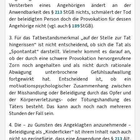
Versterben eines Angehörigen ändert an der
Anwendbarkeit des §
213
StGB nichts, schmälert der Tod
der beleidigten Person doch die Provokation für dessen
Angehörige nicht (vgl. auch §
189
StGB).
3. Für das Tatbestandsmerkmal „auf der Stelle zur Tat
hingerissen“ ist nicht entscheidend, ob sich die Tat als
„Spontantat“ darstellt. Vielmehr kommt es darauf an,
ob der durch eine schwere Provokation hervorgerufene
Zorn noch angehalten und als nicht durch rationale
Abwägung unterbrochene Gefühlsaufwallung
fortgewirkt hat. Entscheidend ist, ob ein
motivationspsychologischer Zusammenhang zwischen
der Misshandlung oder Beleidigung durch das Opfer und
der Körperverletzungs- oder Tötungshandlung des
Täters besteht. Das kann auch noch nach mehreren
Stunden der Fall sein.
4. Die – zu Gunsten des Angeklagten anzunehmende –
Beleidigung als „Kinderficker“ ist ihrem Inhalt nach auch
nicht so geringfügig, dass eine Anwendung des §
213
Alt.