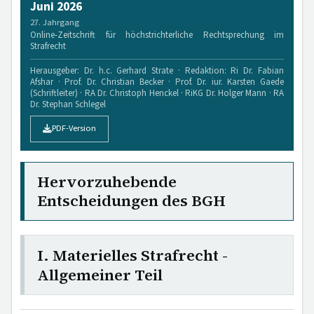
Juni 2026
27. Jahrgang
Online-Zeitschrift für höchstrichterliche Rechtsprechung im
Strafrecht
Herausgeber: Dr. h.c. Gerhard Strate · Redaktion: Ri Dr. Fabian
Afshar · Prof. Dr. Christian Becker · Prof. Dr. iur. Karsten Gaede
(Schriftleiter) · RA Dr. Christoph Henckel · RiKG Dr. Holger Mann · RA
Dr. Stephan Schlegel
PDF-Version
Hervorzuhebende
Entscheidungen des BGH
I. Materielles Strafrecht -
Allgemeiner Teil