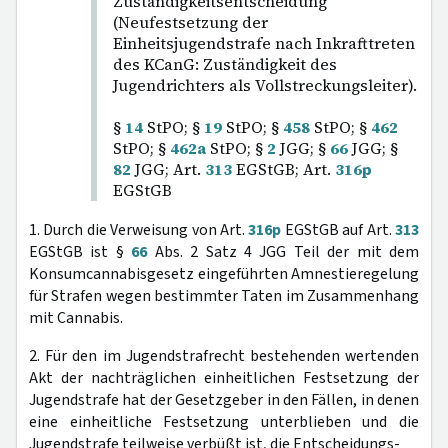
Zuständigkeitsentscheidung
(Neufestsetzung der
Einheitsjugendstrafe nach Inkrafttreten
des KCanG: Zuständigkeit des
Jugendrichters als Vollstreckungsleiter).
§
14
StPO; §
19
StPO; §
458
StPO; §
462
StPO; §
462a
StPO; §
2
JGG; §
66
JGG; §
82
JGG; Art.
313
EGStGB; Art.
316p
EGStGB
1. Durch die Verweisung von Art.
316p
EGStGB auf Art.
313
EGStGB ist §
66
Abs. 2 Satz 4 JGG Teil der mit dem
Konsumcannabisgesetz eingeführten Amnestieregelung
für Strafen wegen bestimmter Taten im Zusammenhang
mit Cannabis.
2. Für den im Jugendstrafrecht bestehenden wertenden
Akt der nachträglichen einheitlichen Festsetzung der
Jugendstrafe hat der Gesetzgeber in den Fällen, in denen
eine einheitliche Festsetzung unterblieben und die
Jugendstrafe teilweise verbüßt ist, die Entscheidungs-