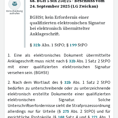
68. BGH 5 StR 250/25 - Beschluss vom
24. September 2025 (LG Zwickau)
Entscheidung
aufrufen
BGHSt; kein Erfordernis einer
qualifizierten elektronischen Signatur
bei elektronisch übermittelter
Anklageschrift.
§
32b
Abs. 1 StPO; §
199
StPO
1. Eine als elektronisches Dokument übermittelte
Anklageschrift muss nicht nach §
32b
Abs. 1 Satz 2 StPO
mit einer qualifizierten elektronischen Signatur
versehen sein. (BGHSt)
2. Nach dem Wortlaut des §
32b
Abs. 1 Satz 2 StPO
bedürfen zu unterschreibende oder zu unterzeichnende
elektronisch erstellte Dokumente einer qualifizierten
elektronischen Signatur. Solche
Unterschriftserfordernisse sieht die Strafprozessordnung
allerdings nur für Urteile (§
275
Abs. 2 StPO) und für
gerichtliche Protokolle (§
168
Satz 4 und §
271
Abs. 1