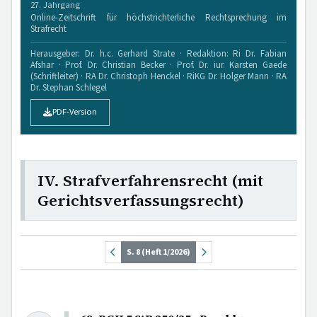
27. Jahrgang
Online-Zeitschrift für höchstrichterliche Rechtsprechung im
Strafrecht
Herausgeber: Dr. h.c. Gerhard Strate · Redaktion: Ri Dr. Fabian
Afshar · Prof. Dr. Christian Becker · Prof. Dr. iur. Karsten Gaede
(Schriftleiter) · RA Dr. Christoph Henckel · RiKG Dr. Holger Mann · RA
Dr. Stephan Schlegel
PDF-Version
IV. Strafverfahrensrecht (mit
Gerichtsverfassungsrecht)
S. 8 (Heft 1/2026)