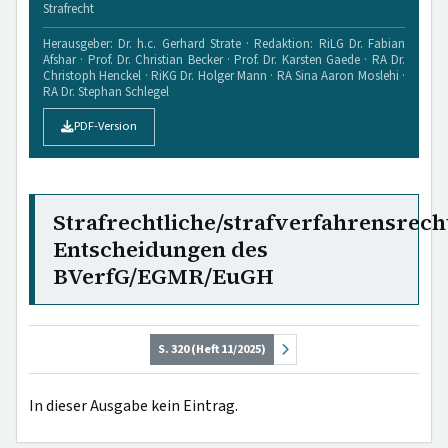
Strafrecht
Herausgeber: Dr. h.c. Gerhard Strate · Redaktion: RiLG Dr. Fabian
Afshar · Prof. Dr. Christian Becker · Prof. Dr. Karsten Gaede · RA Dr.
Christoph Henckel · RiKG Dr. Holger Mann · RA Sina Aaron Moslehi ·
RA Dr. Stephan Schlegel
PDF-Version
Strafrechtliche/strafverfahrensrech
Entscheidungen des
BVerfG/EGMR/EuGH
S. 320 (Heft 11/2025)
In dieser Ausgabe kein Eintrag.