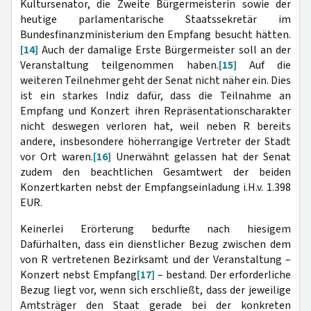
Kultursenator, die Zweite Bürgermeisterin sowie der
heutige parlamentarische Staatssekretär im
Bundesfinanzministerium den Empfang besucht hätten.
[14]
Auch der damalige Erste Bürgermeister soll an der
Veranstaltung teilgenommen haben.
[15]
Auf die
weiteren Teilnehmer geht der Senat nicht näher ein. Dies
ist ein starkes Indiz dafür, dass die Teilnahme an
Empfang und Konzert ihren Repräsentationscharakter
nicht deswegen verloren hat, weil neben R bereits
andere, insbesondere höherrangige Vertreter der Stadt
vor Ort waren.
[16]
Unerwähnt gelassen hat der Senat
zudem den beachtlichen Gesamtwert der beiden
Konzertkarten nebst der Empfangseinladung i.H.v. 1.398
EUR.
Keinerlei Erörterung bedurfte nach hiesigem
Dafürhalten, dass ein dienstlicher Bezug zwischen dem
von R vertretenen Bezirksamt und der Veranstaltung –
Konzert nebst Empfang
[17]
– bestand. Der erforderliche
Bezug liegt vor, wenn sich erschließt, dass der jeweilige
Amtsträger den Staat gerade bei der konkreten