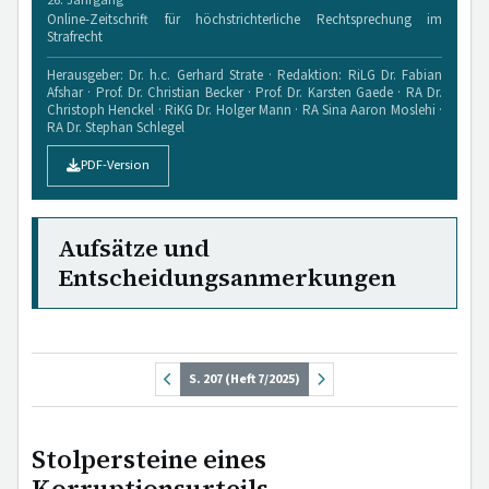
26. Jahrgang
Online-Zeitschrift für höchstrichterliche Rechtsprechung im
Strafrecht
Herausgeber: Dr. h.c. Gerhard Strate · Redaktion: RiLG Dr. Fabian
Afshar · Prof. Dr. Christian Becker · Prof. Dr. Karsten Gaede · RA Dr.
Christoph Henckel · RiKG Dr. Holger Mann · RA Sina Aaron Moslehi ·
RA Dr. Stephan Schlegel
PDF-Version
Aufsätze und
Entscheidungsanmerkungen
S. 207 (Heft 7/2025)
Stolpersteine eines
Korruptionsurteils