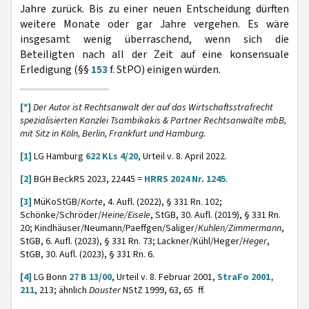
Jahre zurück. Bis zu einer neuen Entscheidung dürften
weitere Monate oder gar Jahre vergehen. Es wäre
insgesamt wenig überraschend, wenn sich die
Beteiligten nach all der Zeit auf eine konsensuale
Erledigung (§§
153
f. StPO) einigen würden.
[*]
Der Autor ist Rechtsanwalt der auf das Wirtschaftsstrafrecht
spezialisierten Kanzlei Tsambikakis & Partner Rechtsanwälte mbB,
mit Sitz in Köln, Berlin, Frankfurt und Hamburg.
[1]
LG Hamburg
622 KLs 4/20
, Urteil v. 8. April 2022.
[2]
BGH BeckRS 2023, 22445 =
HRRS 2024 Nr. 1245
.
[3]
MüKoStGB/
Korte
, 4. Aufl. (2022), § 331 Rn. 102;
Schönke/Schröder/
Heine/Eisele
, StGB, 30. Aufl. (2019), § 331 Rn.
20; Kindhäuser/Neumann/Paeffgen/Saliger/
Kuhlen/Zimmermann
,
StGB, 6. Aufl. (2023), § 331 Rn. 73; Lackner/Kühl/Heger/
Heger
,
StGB, 30. Aufl. (2023), § 331 Rn. 6.
[4]
LG Bonn
27 B 13/00
, Urteil v. 8. Februar 2001,
StraFo 2001,
211
, 213; ähnlich
Dauster
NStZ 1999, 63, 65 ff.