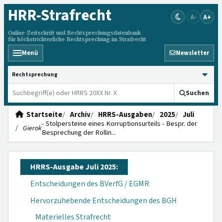
HRR
-Strafrecht
A-
A+
Online-Zeitschrift und Rechtsprechungsdatenbank
für höchstrichterliche Rechtsprechung im Strafrecht
Menü
Newsletter
HRRS durchsuchen
Suchen
Startseite
Archiv
HRRS-Ausgaben
2025
Juli
- Stolpersteine eines Korruptionsurteils - Bespr. der
Gierok
Besprechung der Rollin...
HRRS-Ausgabe Juli 2025:
Entscheidungen des BVerfG / EGMR
Hervorzuhebende Entscheidungen des BGH
Materielles Strafrecht