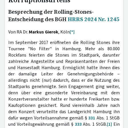
Besprechung der Rolling-Stones-
Entscheidung des BGH
HRRS 2024 Nr. 1245
Von RA Dr.
Markus Gierok
, Köln
[*]
Im September 2017 eröffneten die Rolling Stones ihre
Tournee "No Filter" in Hamburg. Mehr als 80.000
Rockfans feierten die Stones im Stadtpark, darunter
zahlreiche Angestellte und Repräsentanten der Freien
und Hansestadt Hamburg. Ermöglicht hatte ihnen dies
der damalige Leiter der Genehmigungsbehörde –
allerdings nicht (nur) dadurch, dass er die Nutzung des
Stadtparks genehmigte. Sein Engagement ging weiter,
denn über eine gesonderte Vereinbarung mit dem
Konzertveranstalter hatte er hunderte Freikarten bzw.
Kaufoptionen gesichert. Rund viereinhalb Jahre nach
dem Konzert verurteilte das Landgericht Hamburg ihn
dafür wegen Vorteilsannahme gemäß §
331
Abs. 1 StGB
und Vorteilsgewährung gemäß §
333
Abs. 1 StGB.
[1]
Ein